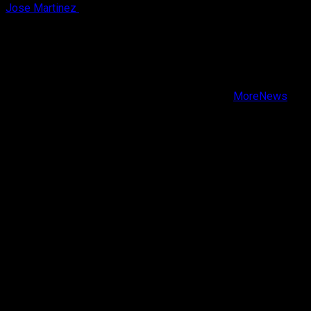
Jose Martinez
7 de agosto, 2026
X
Facebook
Instagram
Youtube
Copyright © Todos los derechos reservados.
|
MoreNews
por AF themes.