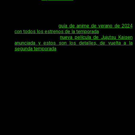
los mangas más exitosos de los últimos años, con un
ascenso meteórico en popularidad desde su debut en marzo
de 2018 en la revista
Weekly Shonen Jump
.
Tal vez te interese:
guía de anime de verano de 2024
con todos los estrenos de la temporada
.
Tal vez te interese:
nueva película de Jujutsu Kaisen
anunciada y estos son los detalles, de vuelta a la
segunda temporada
La obra de Gege Akutami ha superado los 80 millones de
copias en circulación para 2024, consolidándose como uno
de los títulos más vendidos de la década.
Este
impresionante éxito ha sido complementado por una
adaptación al anime en 2020
, que, al igual que el manga, ha
sido aclamada por su alta calidad de animación y su fidelidad
al material original. El impacto de
Jujutsu Kaisen
no solo se
refleja en sus cifras de ventas, sino también en su influencia
cultural y en la industria del anime y el manga en general.
La serie ha cosechado numerosos premios,
incluyendo el
prestigioso Premio Manga Taisho y el galardón de
Anime del Año en los Crunchyroll Anime Awards de 2021
.
Además, la película
Jujutsu Kaisen 0
, estrenada en diciembre