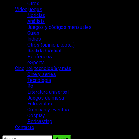
Otros
Videojuegos
Noticias
Análisis
Juegos y códigos mensuales
Guías
Indies
Otros (opinión, tops…)
Realidad Virtual
Periféricos
eSports
Cine, rol, tecnología y más
Cine y series
Tecnología
Rol
Literatura universal
Juegos de mesa
Entrevistas
Crónicas y eventos
Cosplay
Podcasting
Contacto
Buscar: