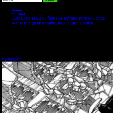
Inicio
Entrada
Jujutsu Kaisen 270, fecha de estreno, horario y cómo
leer el manga en español, legal, gratis y online
Jujutsu Kaisen 270, fecha de estreno,
horario y cómo leer el manga en
español, legal, gratis y online
Redacción
9 de septiembre, 2024
3 minutos de lectura