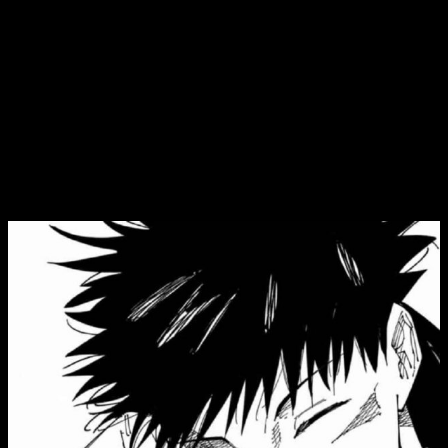
de 2021, batió récords de taquilla en Japón, superando los
100 millones de dólares en ingresos solo en su país de
origen. Esta combinación de éxito comercial y reconocimiento
crítico ha asegurado su lugar como un referente en la cultura
pop global.
Jujutsu Kaisen
episodio 270 del manga,
fecha y horario para leer online, en
español y gratis