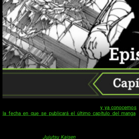
Solo quedan dos episodios, contando este,
y ya conocemos
la fecha en que se publicará el último capítulo del manga
.
Mientras tanto, seguimos atentos a las fechas clave, como
cuándo y dónde estará disponible el manga online, gratis
y en español
Jujutsu Kaisen
270
. Es un tema que toca fibras
sensibles, ya que
Jujutsu Kaisen
se ha convertido en uno de