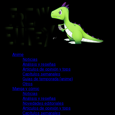
Saltar
al
contenido
Menú
Anime
principal
Noticias
Análisis y reseñas
Artículos de opinión y tops
Capítulos semanales
Guías de temporada (anime)
Otros
Manga y cómic
Noticias
Análisis y reseñas
Novedades editoriales
Artículos de opinión y tops
Capítulos semanales