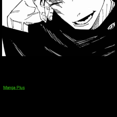
Con la cuenta regresiva en marcha, el próximo episodio del
manga estará disponible el
domingo 22 de septiembre de
2024
, y ya queda claro que habrá muchos asuntos que se
quedarán sin resolver… Para nuestra desgracia. Sea como
fuere, como es habitual, el capítulo estará disponible en
Manga Plus
en el siguiente horario:
España (Península y Baleares):
a las
17:00
horas
España (Islas Canarias):
a las
16:00
horas
Argentina:
a las
12:00
horas
Uruguay:
a las
12:00
horas
Brasil:
a las
12:00
horas