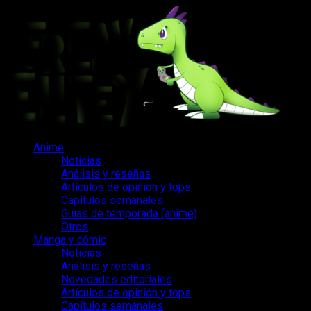
Saltar
al
contenido
Menú
Anime
principal
Noticias
Análisis y reseñas
Artículos de opinión y tops
Capítulos semanales
Guías de temporada (anime)
Otros
Manga y cómic
Noticias
Análisis y reseñas
Novedades editoriales
Artículos de opinión y tops
Capítulos semanales