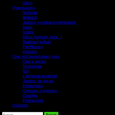
Otros
Videojuegos
Noticias
Análisis
Juegos y códigos mensuales
Guías
Indies
Otros (opinión, tops…)
Realidad Virtual
Periféricos
eSports
Cine, rol, tecnología y más
Cine y series
Tecnología
Rol
Literatura universal
Juegos de mesa
Entrevistas
Crónicas y eventos
Cosplay
Podcasting
Contacto
Buscar: