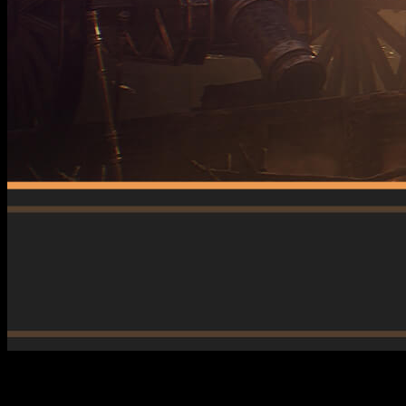
Estamos a mitad de mes y lo que tenemos claro es que por
estas fechas Xbox anuncia novedades para su servicio de