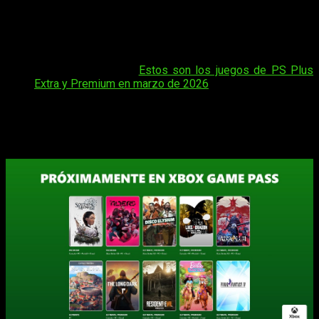
suscripción. Es por ello que muchos esperábamos hoy como
es habitual el anuncio de más juegos que lleguen al catálogo.
Y hoy os hablamos de los nuevos juegos que llegan a
Game
Pass
en lo que queda de
marzo
de
2026
.
Tal vez te interese:
Estos son los juegos de PS Plus
Extra y Premium en marzo de 2026
Grandes juegos llegan a Game Pass en
marzo de 2026