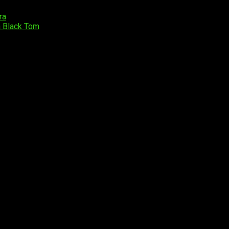
ra
á Black Tom
os obligatorios están marcados con
*