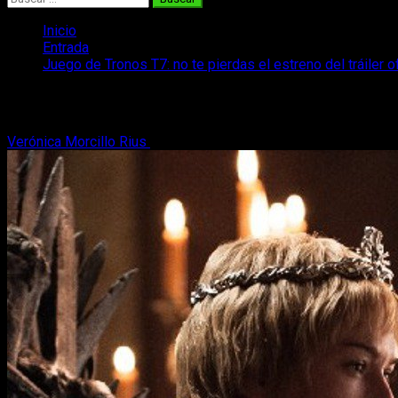
Inicio
Entrada
Juego de Tronos T7: no te pierdas el estreno del tráiler o
Juego de Tronos T7: no te pierdas el estr
Verónica Morcillo Rius
25 de mayo, 2017
2 minutos de lectura