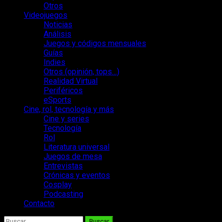
Otros
Videojuegos
Noticias
Análisis
Juegos y códigos mensuales
Guías
Indies
Otros (opinión, tops…)
Realidad Virtual
Periféricos
eSports
Cine, rol, tecnología y más
Cine y series
Tecnología
Rol
Literatura universal
Juegos de mesa
Entrevistas
Crónicas y eventos
Cosplay
Podcasting
Contacto
Buscar: