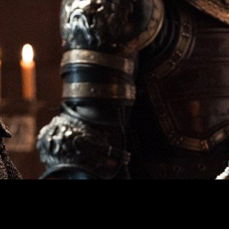
erca que nunca. La séptima temporada de
Juego de Tronos
está a
largo de la espera hasta su estreno. Desde que comenzó el ro
o gozar de la presencia de muchos de los actores princip