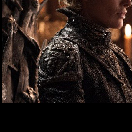
El verano llega en nuestro mundo pero el invierno está más c
El buque insignia de la
HBO
no ha escatimado en pistas a lo 
sucederse. Y más en el caso de
España, donde hemos podid
como escenario.