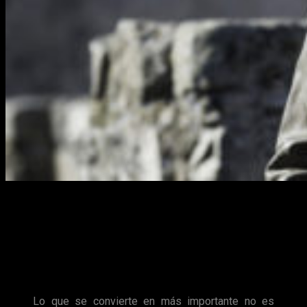
El desenlace
no mostrará muchas secuencias de batalla
como sucedió en el 7×06 pero
puede ser épico de muchas
formas
, en esta ocasión,
desde el punto de vista
argumental
.
Alan Talyor
, director del penúltimo episodio, nos lo afirma en
su declaración:
Lo que se convierte en más importante no es