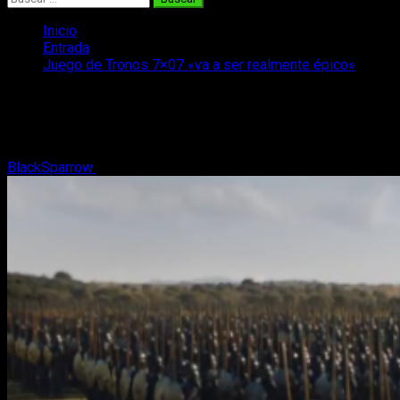
Inicio
Entrada
Juego de Tronos 7×07 «va a ser realmente épico»
Juego de Tronos 7×07 «va a ser
realmente épico»
BlackSparrow
25 de agosto, 2017
2 minutos de lectura