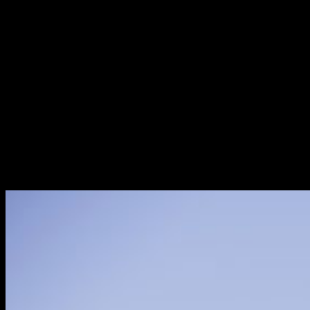
Nos encontramos con el último capítulo de la afamada serie
Juego de Tronos
y por ello, su desenlace como temporada
debe ser
épico
tal y como afirma
Richard Dormer
encargado de dar vida
Beric Dondarrion
.
«
Va a ser realmente épico
» decía concretamente aquel que
fue revivido 6 veces por el sacerdote bajo el poder del
Señor de Luz
.
Por ahora conocemos el
título del
que constará el
7×07
,
El
Dragón y el Lobo
junto con la
duración
del mismo,
80
minutos
, siendo este el capítulo más largo de
Juego de
Tronos
.