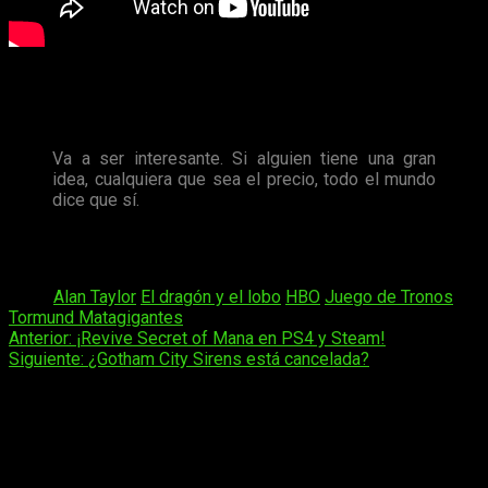
Tormund Matagigantes
no se quedó fuera de los
comentarios, puesto que también quiso añadir algo de
información a los fans de la serie:
Va a ser interesante. Si alguien tiene una gran
idea, cualquiera que sea el precio, todo el mundo
dice que sí.
Por lo tanto debemos de esperarnos cualquier cosa en el
episodio que nos depara
la madrugada del lunes
.
Tags:
Alan Taylor
El dragón y el lobo
HBO
Juego de Tronos
Tormund Matagigantes
Navegación
Anterior:
¡Revive Secret of Mana en PS4 y Steam!
Siguiente:
¿Gotham City Sirens está cancelada?
de
entradas
Deja una respuesta
Tu dirección de correo electrónico no será publicada.
Los
campos obligatorios están marcados con
*