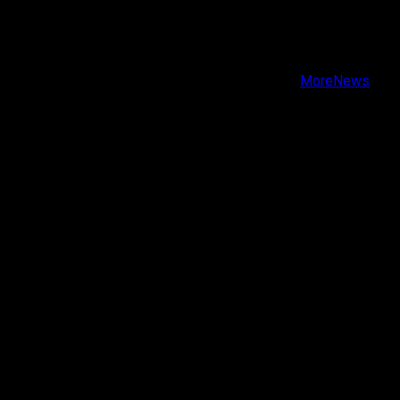
Facebook
Instagram
Youtube
Copyright © Todos los derechos reservados.
|
MoreNews
por AF themes.