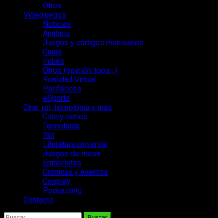
Otros
Videojuegos
Noticias
Análisis
Juegos y códigos mensuales
Guías
Indies
Otros (opinión, tops…)
Realidad Virtual
Periféricos
eSports
Cine, rol, tecnología y más
Cine y series
Tecnología
Rol
Literatura universal
Juegos de mesa
Entrevistas
Crónicas y eventos
Cosplay
Podcasting
Contacto
Buscar: