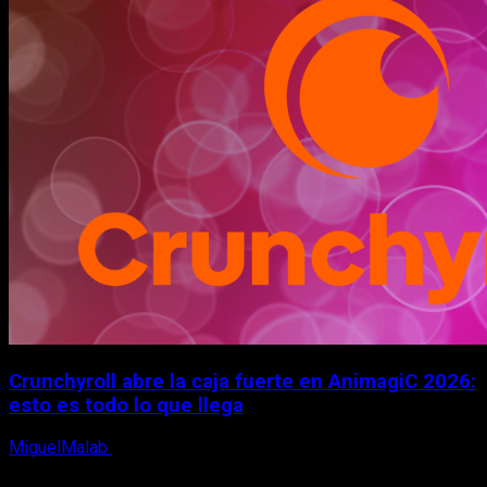
Crunchyroll abre la caja fuerte en AnimagiC 2026:
esto es todo lo que llega
MiguelMalab
5 de agosto, 2026
X