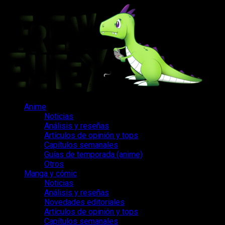
Saltar
al
contenido
Menú
Anime
principal
Noticias
Análisis y reseñas
Artículos de opinión y tops
Capítulos semanales
Guías de temporada (anime)
Otros
Manga y cómic
Noticias
Análisis y reseñas
Novedades editoriales
Artículos de opinión y tops
Capítulos semanales