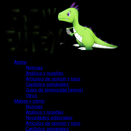
Saltar
al
contenido
Menú
Anime
principal
Noticias
Análisis y reseñas
Artículos de opinión y tops
Capítulos semanales
Guías de temporada (anime)
Otros
Manga y cómic
Noticias
Análisis y reseñas
Novedades editoriales
Artículos de opinión y tops
Capítulos semanales