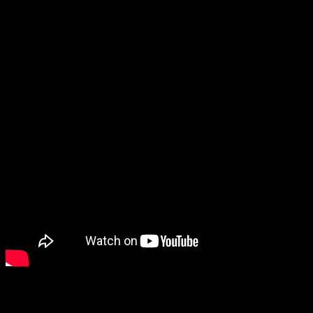
El pasado 29 de enero, la cuenta oficial del anime
Hell’s
Paradise
, también conocido como
Jigokuraku
, nos reveló
nuevas voces del anime. En este caso, de cuatro personajes.
¿Queréis saber quiénes son? ¡Sigue leyendo! Así lo
anunciaron en el último vídeo que compartieron por las redes
sociales, el cual os dejamos aquí abajo:
Jigokuraku: nuevas voces del anime