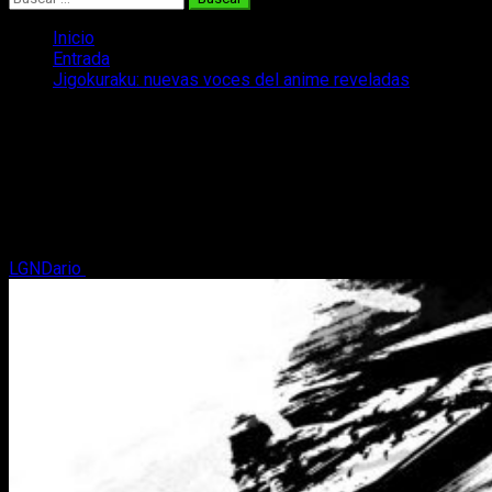
Inicio
Entrada
Jigokuraku: nuevas voces del anime reveladas
Jigokuraku: nuevas voces del anime
reveladas
¡Jigokuraku revela nuevas voces del anime! Así es, Hell's
Paradise sigue y suma mientras prepara su nueva temporada.
Os lo contamos.
LGNDario
31 de enero, 2023
2 minutos de lectura