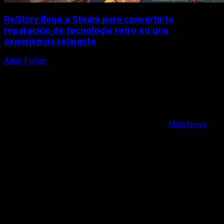
ReStory llega a Steam para convertir la
reparación de tecnología retro en una
experiencia relajante
Altair Fisher
8 de agosto, 2026
X
Facebook
Instagram
Youtube
Copyright © Todos los derechos reservados.
|
MoreNews
por AF themes.