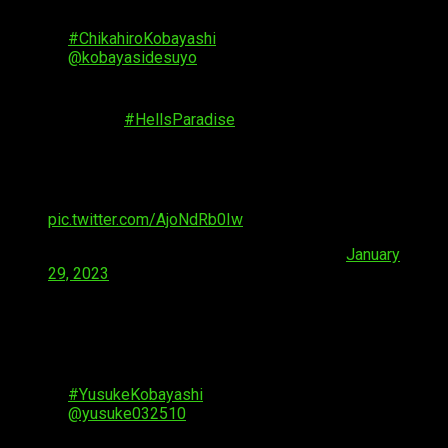
Yamada Asaemon Shion
#ChikahiroKobayashi
@kobayasidesuyo
＿＿＿＿＿＿＿＿＿＿＿＿
TV Anime "
#HellsParadise
"
Streamed on Netflix and Crunchyroll from April
2023!
▼Chikahiro Kobayashi's comment🪷
pic.twitter.com/AjoNdRb0Iw
— Hell's Paradise EN (@HellsParadiseEN)
January
29, 2023
◤◢◤Unveiling Additional Cast②◢◤◢
￣￣￣￣￣￣￣￣￣￣￣￣
Yamada Asaemon Tenza
#YusukeKobayashi
@yusuke032510
＿＿＿＿＿＿＿＿＿＿＿＿