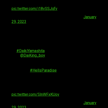
▼Makoto Koichi's comment🪷
pic.twitter.com/i18vSSJqfv
— Hell's Paradise EN (@HellsParadiseEN)
January
29, 2023
◤◢◤Unveiling Additional Cast④◢◤◢
￣￣￣￣￣￣￣￣￣￣￣￣
Yamada Asaemon Senta
#DaikiYamashita
@DaiKing_boy
＿＿＿＿＿＿＿＿＿＿＿＿
TV Anime "
#HellsParadise
"
Streamed on Netflix and Crunchyroll from April
2023!
▼Daiki Yamashita's comment🪷
pic.twitter.com/SlnWFxKUov
— Hell's Paradise EN (@HellsParadiseEN)
January
29, 2023