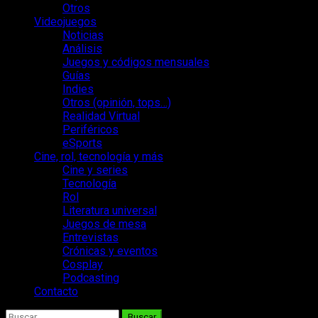
Otros
Videojuegos
Noticias
Análisis
Juegos y códigos mensuales
Guías
Indies
Otros (opinión, tops…)
Realidad Virtual
Periféricos
eSports
Cine, rol, tecnología y más
Cine y series
Tecnología
Rol
Literatura universal
Juegos de mesa
Entrevistas
Crónicas y eventos
Cosplay
Podcasting
Contacto
Buscar: