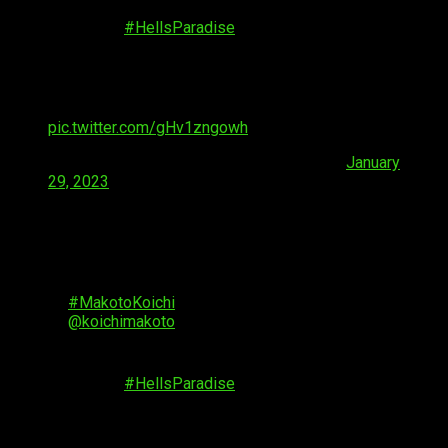
TV Anime "
#HellsParadise
"
Streamed on Netflix and Crunchyroll from April
2023!
▼Yusuke Kobayashi's comment🪷
pic.twitter.com/gHv1zngowh
— Hell's Paradise EN (@HellsParadiseEN)
January
29, 2023
◤◢◤Unveiling Additional Cast③◢◤◢
￣￣￣￣￣￣￣￣￣￣￣￣
Nurugai
#MakotoKoichi
@koichimakoto
＿＿＿＿＿＿＿＿＿＿＿＿
TV Anime "
#HellsParadise
"
Streamed on Netflix and Crunchyroll from April
2023!