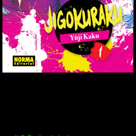
Gabimaru el vacío, conocido como el ninja más
fuerte, es atrapado al intentar darse a la fuga. La
verdugo Yamada Asaemon Sagiri le cuenta que
puede conseguir que sea exculpado de todos sus
crímenes. No obstante, para ello debe ir hasta una
isla misteriosa con varios asesinos en su misma
situación. En esta isla se entrelazan el infierno y el
paraíso, y solo uno podrá conseguir el elixir de la
vida…