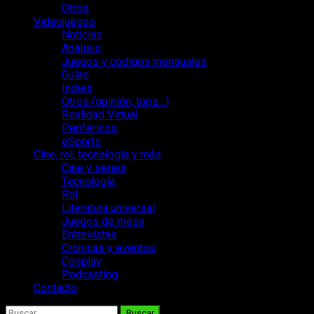
Otros
Videojuegos
Noticias
Análisis
Juegos y códigos mensuales
Guías
Indies
Otros (opinión, tops…)
Realidad Virtual
Periféricos
eSports
Cine, rol, tecnología y más
Cine y series
Tecnología
Rol
Literatura universal
Juegos de mesa
Entrevistas
Crónicas y eventos
Cosplay
Podcasting
Contacto
Buscar: