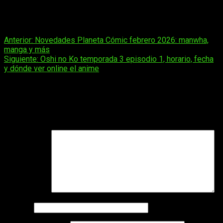
proceso es estándar para obras con recorrido previo.
Yuusha
Party wo Oidasareta Kiyoubinbou
se posiciona así como una
franquicia en expansión progresiva.
Navegación
Anterior:
Novedades Planeta Cómic febrero 2026: manwha,
manga y más
de
Siguiente:
Oshi no Ko temporada 3 episodio 1, horario, fecha
entradas
y dónde ver online el anime
Deja una respuesta
Tu dirección de correo electrónico no será publicada.
Los
campos obligatorios están marcados con
*
Comentario
*
Nombre