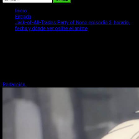
Inicio
Entrada
Jack-of-All-Trades Party of None episodio 3, horario,
fecha y dónde ver online el anime
Jack-of-All-Trades Party of None
episodio 3, horario, fecha y dónde ver
online el anime
¿Quieres saber todo sobre la fecha y cómo ver el episodio 3
del anime Jack-of-All-Trades Party of None? Os lo contamos.
Redacción
7 de enero, 2026
3 minutos de lectura