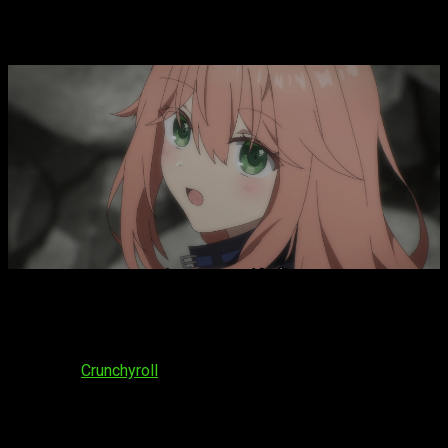
episodio 3 del anime
Yuusha Party wo
Oidasareta Kiyoubinbou
En lo que respecta a la emisión del
capítulo 3
Yuusha Party
wo Oidasareta Kiyoubinbou
, su fecha de estreno es el
miércoles 14 de enero de 2026
. Sobre la plataforma de
emisión, podremos disfrutar de este episodio y de los
demás en
Crunchyroll
. El horario es:
España (Península y Baleares)
: a las
16:00
horas
España (Islas Canarias)
: a las
15:00
horas
Argentina
: a las
12:00
horas