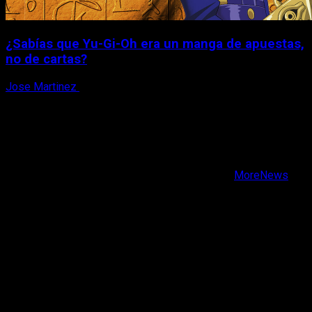
¿Sabías que Yu-Gi-Oh era un manga de apuestas,
no de cartas?
Jose Martinez
6 de agosto, 2026
X
Facebook
Instagram
Youtube
Copyright © Todos los derechos reservados.
|
MoreNews
por AF themes.