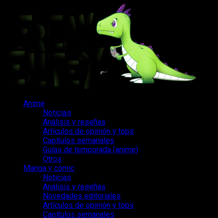
Saltar
al
contenido
Menú
Anime
principal
Noticias
Análisis y reseñas
Artículos de opinión y tops
Capítulos semanales
Guías de temporada (anime)
Otros
Manga y cómic
Noticias
Análisis y reseñas
Novedades editoriales
Artículos de opinión y tops
Capítulos semanales