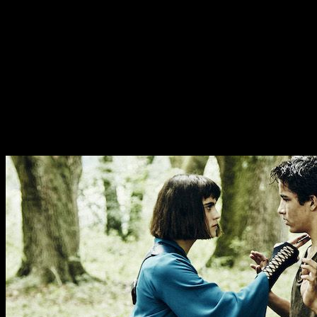
Aprovechando que
AMC
ha dado noticias del estreno de la 
seguid leyendo igualmente porque os traigo el nuevo tráiler y l
La primera temporada de
Into the Badlands
comenzó a emitirs
La serie ha sido creada por
Alfred Gough
y
Miles Millar
. ¿N
mundialmente conocido y exitoso. En su haber cuentan con t
como la mítica
Smallville
para televisión.
Volviendo a
Into the Badlands
. Si os gustan los comics, el man
la motivación extra de que bien podríamos pensar que se trata