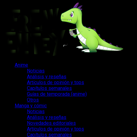
Saltar
al
contenido
Menú
Anime
principal
Noticias
Análisis y reseñas
Artículos de opinión y tops
Capítulos semanales
Guías de temporada (anime)
Otros
Manga y cómic
Noticias
Análisis y reseñas
Novedades editoriales
Artículos de opinión y tops
Capítulos semanales