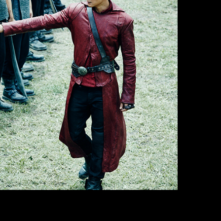
vida le llevará a hacerse cargo de
MK
, el niño al que hacía
 sinfín de aventuras y a enfrentarse a su futuro.