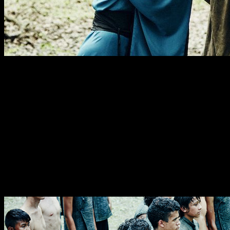
Sangre, acción, amor, traición, venganza… Y artes marciales.
primer capítulo. Y, ¿cuál es el argumento?
Into the Badlands
está inspirada en la clásica fábula china 
historia de un gran luchador y un niño que se embarcan en un pe
Situada en un futuro muy lejano, la serie tiene como punto 
naciones. Los supervivientes tuvieron que volver al campo par
recuperado. Debido a esto, ha emergido una sociedad feudal en
poder.
La zona, conocida como
Badlands
, está gobernada por siete 
leales conocidos como
Clippers
, entrenados en las artes ma