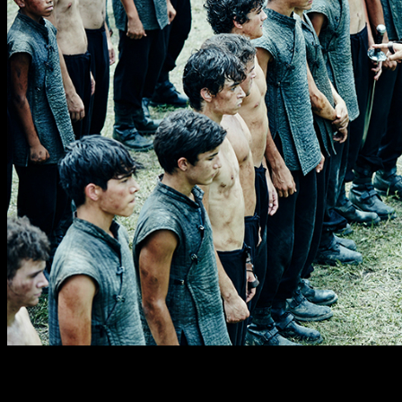
Sunny
, nuestro protagonista, es uno de esos
Clippers
. La 
acontecimientos que tienen lugar en
Badlands
les llevarán a un