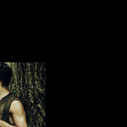
segunda temporada de
Into the Badlands
, voy a hablaros un poco
a fecha de estreno.
e en noviembre de 2015 en
AMC
. Este canal se ha alzado como 
ecesita más presentación que esa para que os animéis a verla?
ítulos como
Los rebeldes de Shangai
,
Spiderman 2
o
La Momia:
ga y el anime, esta serie os va cautivar. Es de acción real, sí. 
 de una adaptación de
Quentin Tarantino
.