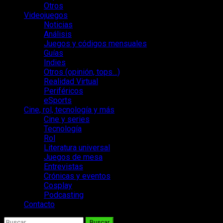
Otros
Videojuegos
Noticias
Análisis
Juegos y códigos mensuales
Guías
Indies
Otros (opinión, tops…)
Realidad Virtual
Periféricos
eSports
Cine, rol, tecnología y más
Cine y series
Tecnología
Rol
Literatura universal
Juegos de mesa
Entrevistas
Crónicas y eventos
Cosplay
Podcasting
Contacto
Buscar: