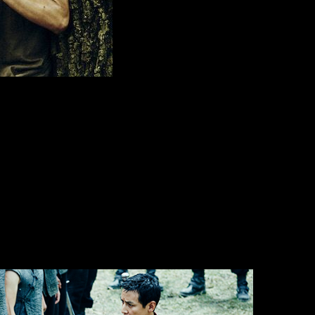
 Muchas artes marciales. Las coreografías asombrosas para las 
de
Journey To The West
. En una tierra controlada por señores f
ligroso viaje para encontrar respuestas.
de partida una sucesión de catástrofes provocadas por el hom
a cultivar y la subsistencia se convirtió en lo único que impor
 lo que antes era el medio oeste americano y es en este área, 
barones rivales que controlan los recursos necesarios para el d
rciales desde muy pequeños.