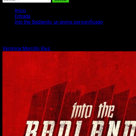
Inicio
Entrada
Into the Badlands: un anime personificado
Into the Badlands: un anime personifica
Verónica Morcillo Rius
17 de enero, 2017
3 minutos de lectura