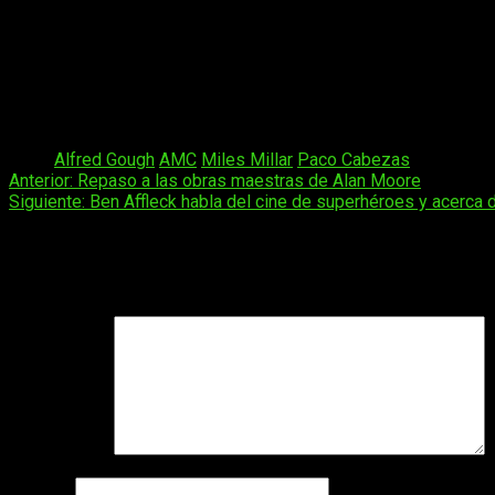
Futuro que comenzaremos a ver el próximo
19 de marzo
, cua
Paco Cabezas
, quien también participó en la lamentablemente
Into the Badlands
llegará a España el
23 de marzo
del mismo c
Aquí os dejo el tráiler, para que vayáis abriendo boca.
Tags:
Alfred Gough
AMC
Miles Millar
Paco Cabezas
Navegación
Anterior:
Repaso a las obras maestras de Alan Moore
Siguiente:
Ben Affleck habla del cine de superhéroes y acerca 
de
entradas
Deja una respuesta
Tu dirección de correo electrónico no será publicada.
Los camp
Comentario
*
Nombre