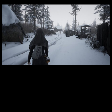
Para acabar, os dejamos con sus
características
principales
:
Disfruta de este juego de aventuras en tercera persona
que combina una historia llena de imaginación con un
oscuro sentido del humor.
Únete a
Indika
, una joven monja en un viaje de
autodescubrimiento.
Conoce al mismísimo diablo, el inesperado compañero