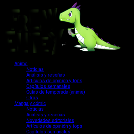
Saltar
al
contenido
Menú
Anime
principal
Noticias
Análisis y reseñas
Artículos de opinión y tops
Capítulos semanales
Guías de temporada (anime)
Otros
Manga y cómic
Noticias
Análisis y reseñas
Novedades editoriales
Artículos de opinión y tops
Capítulos semanales