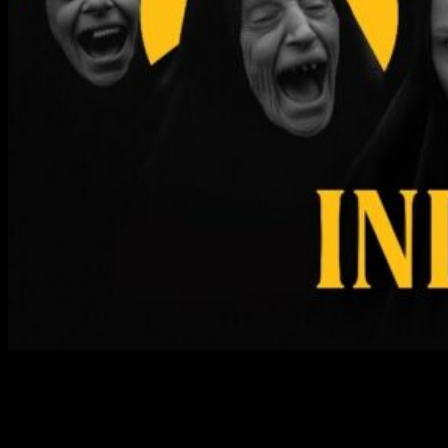
No paran de salir videojuegos y, afortunadamente, no
paramos de recibir noticias sobre nuevas ediciones en
formato físico. Y el último en anunciar su edición física ha
sido
Indika
, la reciente obra de Odd Meter, que ha sido una