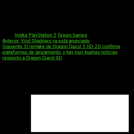
de viaje de
Indika
.
Viaja por paisajes surrealistas de Rusia reflejados en un
espejo distorsionado.
Descubre las profundidades ocultas del alma de Indika
mientras te enfrentas a rompecabezas únicos.
Tags:
Indika
PlayStation 5
Tesura Games
Navegación
Anterior:
Void Shadows ya está anunciado
Siguiente:
El remake de Dragon Quest 3 HD-2D confirma
de
plataformas de lanzamiento, y hay muy buenas noticias
entradas
respecto a Dragon Quest XII
Deja una respuesta
Tu dirección de correo electrónico no será publicada.
Los
campos obligatorios están marcados con
*
Comentario
*