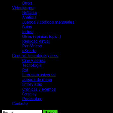
Otros
Videojuegos
Noticias
Análisis
Juegos y códigos mensuales
Guías
Indies
Otros (opinión, tops…)
Realidad Virtual
Periféricos
eSports
Cine, rol, tecnología y más
Cine y series
Tecnología
Rol
Literatura universal
Juegos de mesa
Entrevistas
Crónicas y eventos
Cosplay
Podcasting
Contacto
Buscar: