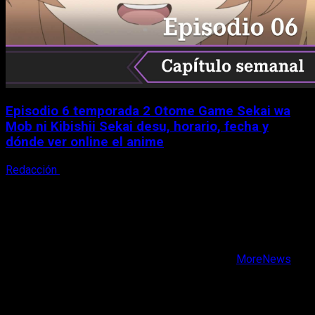
Episodio 6 temporada 2 Otome Game Sekai wa
Mob ni Kibishii Sekai desu, horario, fecha y
dónde ver online el anime
Redacción
5 de agosto, 2026
X
Facebook
Instagram
Youtube
Copyright © Todos los derechos reservados.
|
MoreNews
por AF themes.