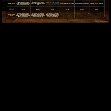
Y si eres de los que van con todo, os dejamos con los
requisitos
en caso de activar el Ray Tracing
:
Mínimos:
OS
: 64-bit Windows 10
Procesador
: Intel Core i7-10700K @ 3.8 GHz or better,
or AMD Ryzen 5 3600 @ 3.6 GHz or better
Memoria
: 16 GB RAM
Gráfica
: NVIDIA GeForce RTX 4070 12 GB
Almacenamiento
: 120 GB
Notas Adicionales
: SSD required; GPU Hardware Ray
Tracing required; DLSS 3 with Frame Generation & Super
Resolution Preset: Balanced; Graphic Preset: Low /
Resolution: 1080p (Upscaled) / Target FPS: 60
Recomendados:
OS
: 64-bit Windows 10