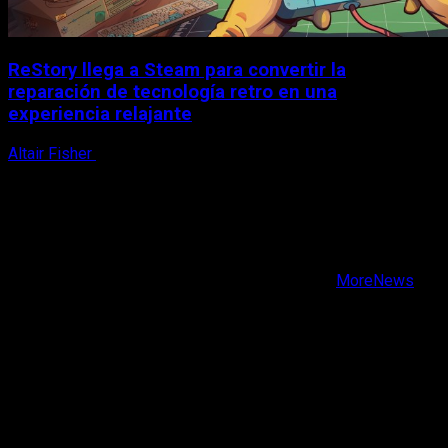
ReStory llega a Steam para convertir la
reparación de tecnología retro en una
experiencia relajante
Altair Fisher
8 de agosto, 2026
X
Facebook
Instagram
Youtube
Copyright © Todos los derechos reservados.
|
MoreNews
por AF themes.