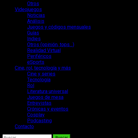
Otros
Videojuegos
Noticias
Análisis
Juegos y códigos mensuales
Guías
Indies
Otros (opinión, tops…)
Realidad Virtual
Periféricos
eSports
Cine, rol, tecnología y más
Cine y series
Tecnología
Rol
Literatura universal
Juegos de mesa
Entrevistas
Crónicas y eventos
Cosplay
Podcasting
Contacto
Buscar: