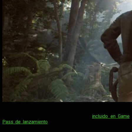
De
Indiana Jones y el Gran Círculo
os hemos hablado
bastante últimamente. Además de estar
incluido en Game
Pass de lanzamiento
, es uno de los títulos destacados de
estos últimos meses del 2024. Y como suele ocurrir cuando