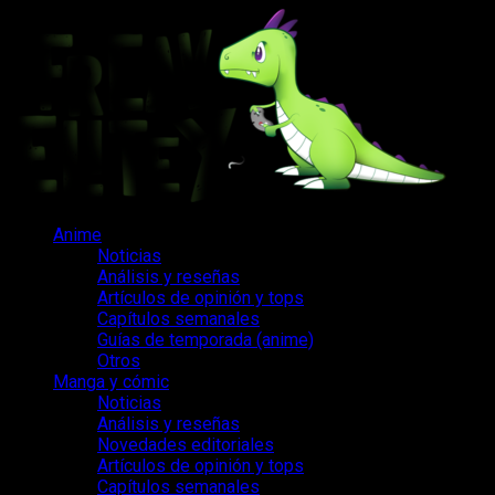
Saltar
al
contenido
Menú
Anime
principal
Noticias
Análisis y reseñas
Artículos de opinión y tops
Capítulos semanales
Guías de temporada (anime)
Otros
Manga y cómic
Noticias
Análisis y reseñas
Novedades editoriales
Artículos de opinión y tops
Capítulos semanales