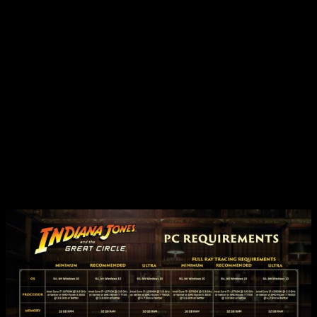
Procesador
: Intel Core i7-13900K @ 3.0 GHz or better,
or AMD Ryzen 7 7900X @ 4.7 GHz or better
Memoria
: 32 GB RAM
Gráfica
: NVIDIA GeForce RTX 4080 16 GB, or AMD
Radeon RX 7900XT 20 GB
Almacenamiento
: 120 GB
Notas Adicionales
: SSD required; GPU Hardware Ray
Tracing required; Graphic Preset: Ultra / Resolution: 4K
(Native) / Target FPS: 60
Varias configuraciones en los
requisitos de
Indiana Jones y el Gran
Círculo