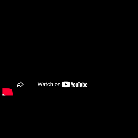
un juego se lanza en PC, ya sabemos lo que necesitaremos
para jugarlo. Os detallamos más abajo
todos los requisitos
de
Indiana Jones y el Gran Círculo
.
Estas son las distintas configuraciones:
Mínimo:
OS
: 64-bit Windows 10
Procesador
: Intel Core i7-10700K @ 3.8 GHz or better,
or AMD Ryzen 5 3600 @ 3.6 GHz or better