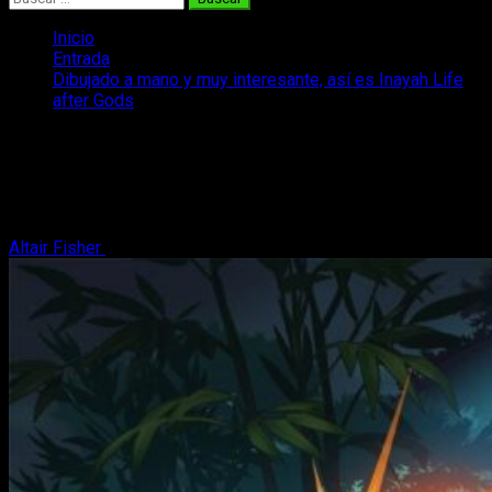
Inicio
Entrada
Dibujado a mano y muy interesante, así es Inayah Life
after Gods
Dibujado a mano y muy interesante, así
es Inayah Life after Gods
El juego va luciendo cada vez mejor
Altair Fisher
22 de octubre, 2024
2 minutos de lectura