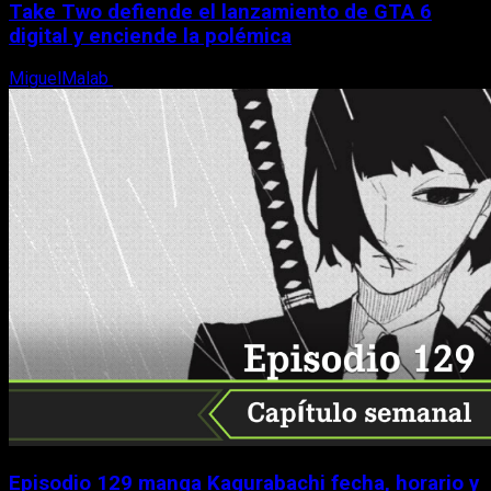
Take Two defiende el lanzamiento de GTA 6
digital y enciende la polémica
MiguelMalab
9 de agosto, 2026
Episodio 129 manga Kagurabachi fecha, horario y