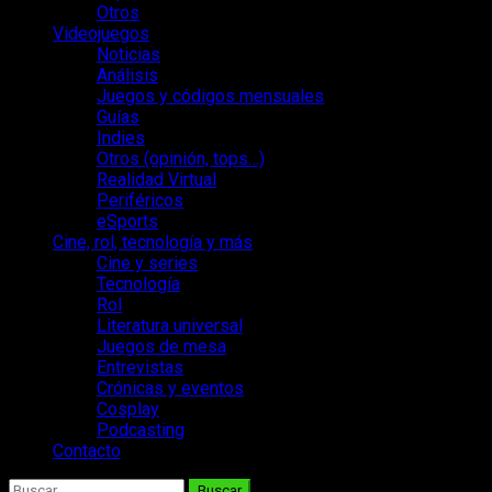
Otros
Videojuegos
Noticias
Análisis
Juegos y códigos mensuales
Guías
Indies
Otros (opinión, tops…)
Realidad Virtual
Periféricos
eSports
Cine, rol, tecnología y más
Cine y series
Tecnología
Rol
Literatura universal
Juegos de mesa
Entrevistas
Crónicas y eventos
Cosplay
Podcasting
Contacto
Buscar: