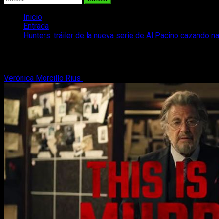
Inicio
Entrada
Hunters: tráiler de la nueva serie de Al Pacino cazando n
Hunters: tráiler de la nueva serie de Al
Verónica Morcillo Rius
5 de enero, 2020
2 minutos de lectura