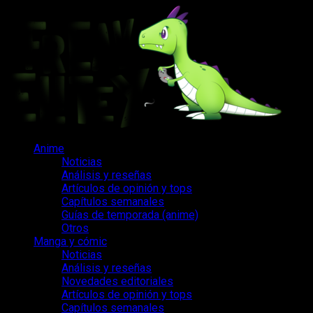
Saltar
al
contenido
Menú
Anime
principal
Noticias
Análisis y reseñas
Artículos de opinión y tops
Capítulos semanales
Guías de temporada (anime)
Otros
Manga y cómic
Noticias
Análisis y reseñas
Novedades editoriales
Artículos de opinión y tops
Capítulos semanales