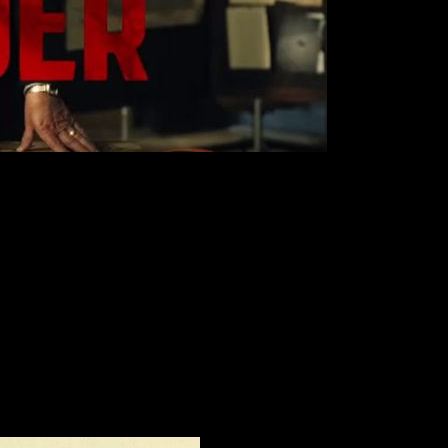
 por Al Pacino
. No te pierdas
el tráiler y el primer póster
de l
 Salir,
y pretende ser uno de los nuevos grandes éxitos de la p
r, Kate Mulvany, Tiffany Boone, Greg Austin y Carol Kane
, 
rupo de cazadores nazis al que, tras el asesinato de su 
rsonas. Poco a poco, los Hunters irán acabando con cientos d
idos
.