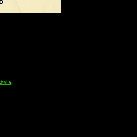
 pildoritas de información, incluído algún teaser en el que 
a de que se vuelvan las tornas
y sean ellos los que maten a a
e podéis contemplar sobre estas líneas. Si sois observadores,
agenda y el boli y apuntad bien grande el día
21 de febrero
.
speradísimo
primer tráiler de la serie protagonizada por Al P
chella
os obligatorios están marcados con
*