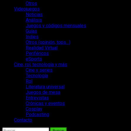
Otros
Videojuegos
Noticias
Análisis
Juegos y códigos mensuales
Guías
Indies
Otros (opinión, tops…)
Realidad Virtual
Periféricos
eSports
Cine, rol, tecnología y más
Cine y series
Tecnología
Rol
Literatura universal
Juegos de mesa
Entrevistas
Crónicas y eventos
Cosplay
Podcasting
Contacto
Buscar: