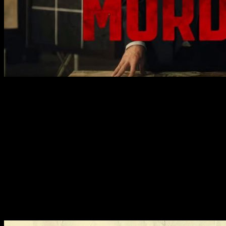
Hunters
es la nueva serie de Amazon Prime protagonizada
¿Qué es
Hunters
?
La serie ha sido creada por
Jordan Peele
, director de
D
éjame
está formado por
Logan Lerman, Jerrika Hinton, Josh Radno
Ambientada en el Nueva York de 1977,
Hunters
sigue a un g
abuelo, Meyer Offerman, lidera este peculiar grupo
de pe
conspirando para instaurar un cuarto Reich en Estados Un
Novedades