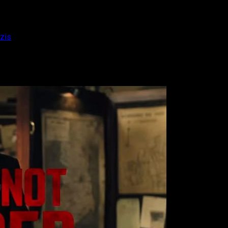
azis
 Pacino cazando nazis