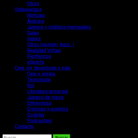
Otros
Videojuegos
Noticias
Análisis
Juegos y códigos mensuales
Guías
Indies
Otros (opinión, tops…)
Realidad Virtual
Periféricos
eSports
Cine, rol, tecnología y más
Cine y series
Tecnología
Rol
Literatura universal
Juegos de mesa
Entrevistas
Crónicas y eventos
Cosplay
Podcasting
Contacto
Buscar: