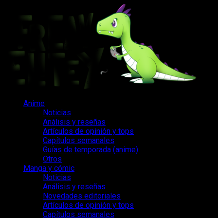
Saltar
al
contenido
Menú
Anime
principal
Noticias
Análisis y reseñas
Artículos de opinión y tops
Capítulos semanales
Guías de temporada (anime)
Otros
Manga y cómic
Noticias
Análisis y reseñas
Novedades editoriales
Artículos de opinión y tops
Capítulos semanales