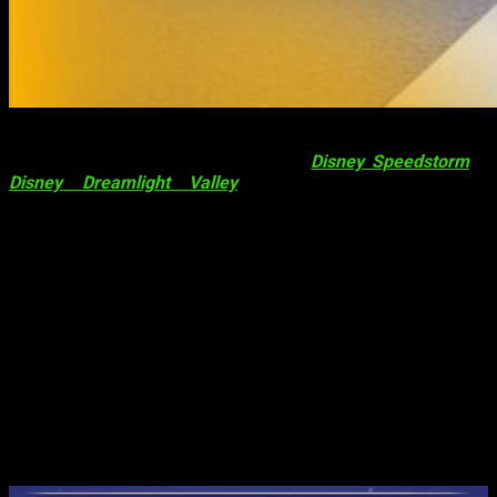
¡Grandes noticias para los fanáticos de los juegos de Disney!
Se ha revelado la hoja de ruta de
Disney Speedstorm
y
Disney Dreamlight Valley
. Estos anuncios prometen
emociones sin límites y nuevas experiencias para los
jugadores en los próximos meses.
Tanto los amantes de las carreras de alta velocidad como los
entusiastas de la magia y la fantasía estarán encantados con
las actualizaciones y contenido que se avecinan. ¡Prepárate
para sumergirte en aventuras inolvidables mientras
Disney
Speedstorm
y
Disney Dreamlight Valley
se preparan para
llevar la diversión y la emoción a otro nivel!
El nuevo contenido de
Disney
Dreamlight Valley