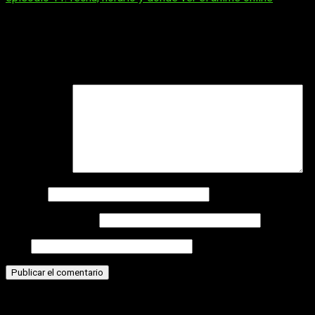
Deja una respuesta
Tu dirección de correo electrónico no será publicada.
Los
campos obligatorios están marcados con
*
Comentario
*
Nombre
Correo electrónico
Web
Historias relacionadas