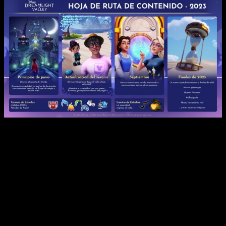
El equipo detrás de
Disney Dreamlight Valley
ha lanzado
emocionantes novedades en su hoja de ruta de
contenido
, presentando lo que está por venir en los
próximos meses. El equipo se encuentra entusiasmado por
seguir desarrollando este juego como servicio y continuar
mejorando durante la fase de acceso anticipado. Aquí hay
algunos puntos destacados de esta emocionante hoja de ruta:
En junio, los jugadores podrán disfrutar de la tan esperada
actualización «El Recuerdo» en todas las plataformas. Junto a
ella,
llegará el nuevo Camino de Estrellas Wonder de