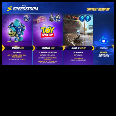
La espera ha terminado para los fanáticos de
Disney
Speedstorm
, ya que se acerca la tan esperada actualización
de la temporada 2 en la fase de acceso anticipado del
emocionante juego de carreras. Con el nombre
«Hasta el
infinito y más allá»
, esta actualización promete llevar la
emoción a nuevos niveles. ¡Aquí tienes algunos aspectos
destacados que no puedes perderte!
En esta temporada,
los nuevos pilotos de
Toy Story
de
Pixar se unen a la competencia, permitiéndote correr