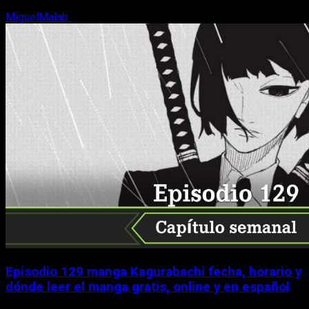
MiguelMalab
9 de agosto, 2026
Episodio 129 manga Kagurabachi fecha, horario y
dónde leer el manga gratis, online y en español