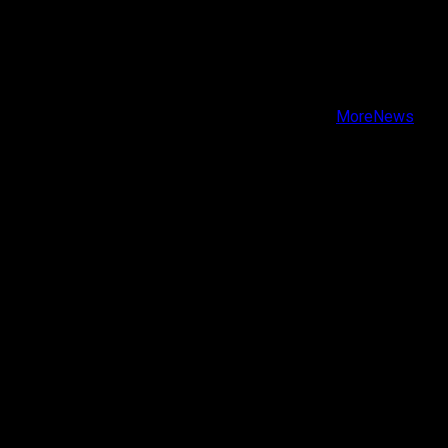
X
Facebook
Instagram
Youtube
Copyright © Todos los derechos reservados.
|
MoreNews
por AF themes.