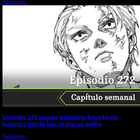
Redacción
9 de agosto, 2026
Episodio 272 manga Sakamoto Days fecha,
horario y dónde leer el manga online
Redacción
9 de agosto, 2026