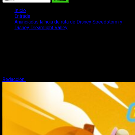
Inicio
Entrada
Anunciadas la hoja de ruta de Disney Speedstorm y
Disney Dreamlight Valley
Anunciadas la hoja de ruta de Disney
Speedstorm y Disney Dreamlight Valley
¡Se ha anunciado la hoja de ruta de Disney Speedstorm y de
Disney Dreamlight Valley! ¿Qué llegará en los próximos
meses? Os lo contamos.
Redacción
5 de junio, 2023
4 minutos de lectura