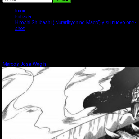
Inicio
Entrada
Hiroshi Shiibashi (‘Nurarihyon no Mago’) y su nuevo one-
shot
Hiroshi Shiibashi (‘Nurarihyon no
Mago’) y su nuevo one-shot
Marcos José Wagih
4 de abril, 2018
2 minutos de lectura