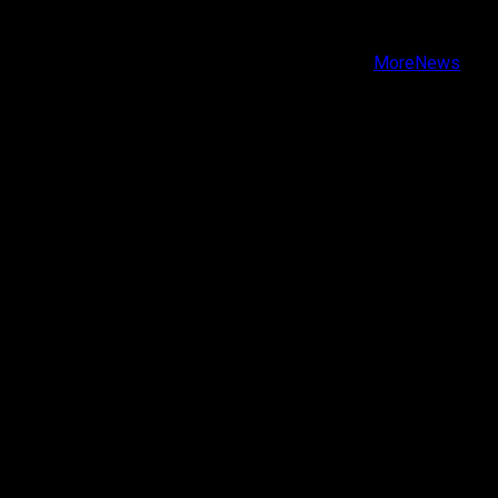
Instagram
Youtube
Copyright © Todos los derechos reservados.
|
MoreNews
por AF themes.