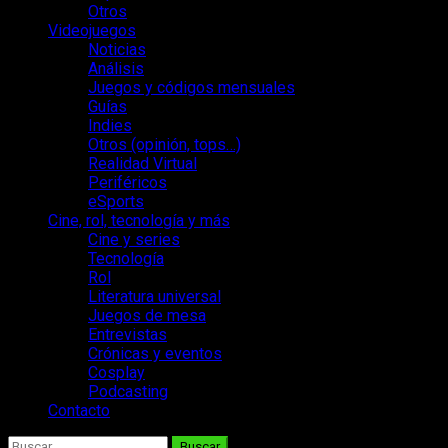
Otros
Videojuegos
Noticias
Análisis
Juegos y códigos mensuales
Guías
Indies
Otros (opinión, tops…)
Realidad Virtual
Periféricos
eSports
Cine, rol, tecnología y más
Cine y series
Tecnología
Rol
Literatura universal
Juegos de mesa
Entrevistas
Crónicas y eventos
Cosplay
Podcasting
Contacto
Buscar: