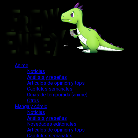
Saltar
al
contenido
Menú
Anime
principal
Noticias
Análisis y reseñas
Artículos de opinión y tops
Capítulos semanales
Guías de temporada (anime)
Otros
Manga y cómic
Noticias
Análisis y reseñas
Novedades editoriales
Artículos de opinión y tops
Capítulos semanales