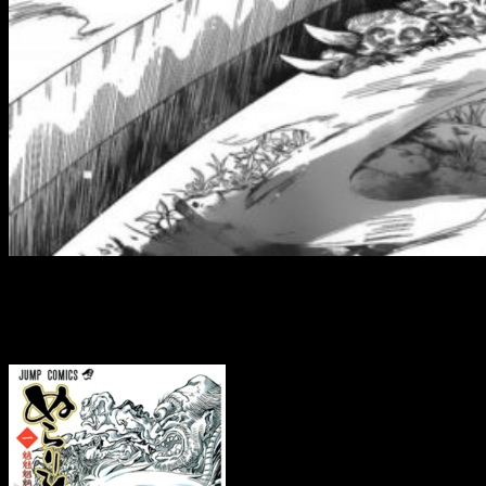
Hiroshi Shiibashi y
Inishie no
Horobimon
, un nuevo
one-shot