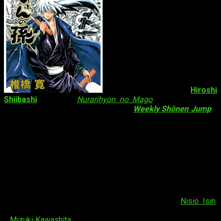
¡Hola, muy buenas!
Hiroshi
Shiibashi
, autor de
Nurarihyon no Mago
, va a publicar un
nuevo
one-shot
. Así lo ha confirmado
Weekly Shōnen Jump
a
través de la edición digital inglesa de Viz Media. El
one-shot
se publicará el día
9 de abril
, es decir, en el próximo número.
El
one-shot
, titulado
Inishie no Horobimon
, tendrá 49 páginas.
Análogamente, se ha revelado que el manga se centrará en un
escudo familiar con un extraño y antiguo poder así como en el
clan que lo protege. El manga pertenece a la
serie de
one-
shot
que la revista ha estado publicando para conmemorar su
cincuenta aniversario
.
Los últimos
one-shot
publicados fueron los de
Nisio Isin
,
autor de obras tales como la serie
Monogatari
o
Medaka Box
y
Mizuki Kawashita
, autor de
Ichigo 100%
; se publicaron el 11