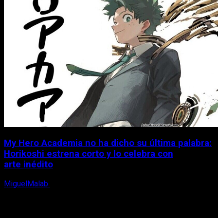
My Hero Academia no ha dicho su última palabra:
Horikoshi estrena corto y lo celebra con
arte inédito
MiguelMalab
6 de agosto, 2026
X
Facebook