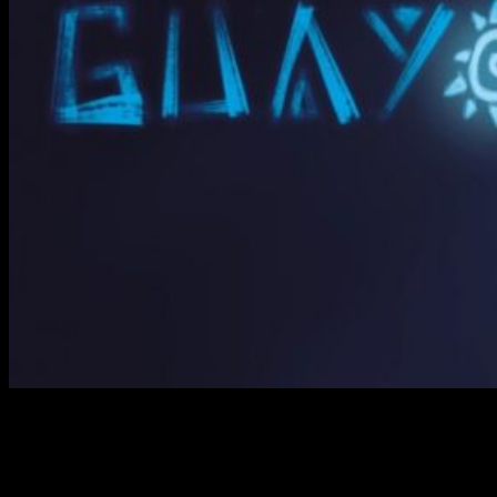
Cuando tenemos muchas noticias o incluso cuando éstas
escasean como ahora en la época veraniega, siempre nos
gusta más hablaros de productos patrios. Intentando ayudar
al desarrollo de la industria de
videojuegos de nuestro