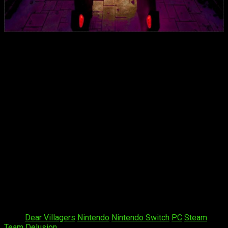
Los secretos ocultos en la Isla de San Borondón
: En
tu camino por encontrar a tus compañeros de
expedición, explorarás templos dedicados a dioses
antiguos, en los cuales se hallan los secretos más
profundos de la isla y su historia.
El poder del fuego y la luz
: Equipado con una antorcha,
deberás usar el fuego, la luz y láseres para abrirte paso
por los templos y resolver sus enigmas.
Dos modos, dos formas de conocer la verdad
:
Mientras exploras los templos, te adentrarás en dos
dimensiones distintas: El «Mundo Real» y «El Plano de
la Locura». La realidad puede ser engañosa a veces…
Descubrimiento constante de nuevas formas de
explorar y mecánicas que dominar
: Cada templo
presenta sus propios enigmas y trampas. Y, según tu
aventura en la isla continúe, te enfrentarás a desafíos
que propondrán nuevas formas de resolver los puzles.
Tags:
Dear Villagers
Nintendo
Nintendo Switch
PC
Steam
Team Delusion