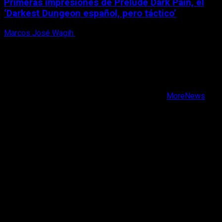
Primeras impresiones de Prelude Dark Pain, el
‘Darkest Dungeon español, pero táctico’
Marcos José Wagih
6 de agosto, 2026
X
Facebook
Instagram
Youtube
Copyright © Todos los derechos reservados.
|
MoreNews
por AF themes.