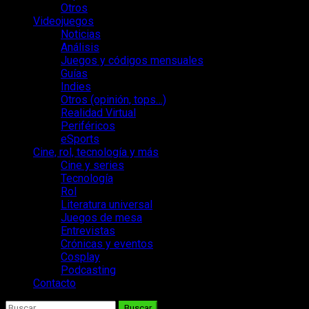
Otros
Videojuegos
Noticias
Análisis
Juegos y códigos mensuales
Guías
Indies
Otros (opinión, tops…)
Realidad Virtual
Periféricos
eSports
Cine, rol, tecnología y más
Cine y series
Tecnología
Rol
Literatura universal
Juegos de mesa
Entrevistas
Crónicas y eventos
Cosplay
Podcasting
Contacto
Buscar: