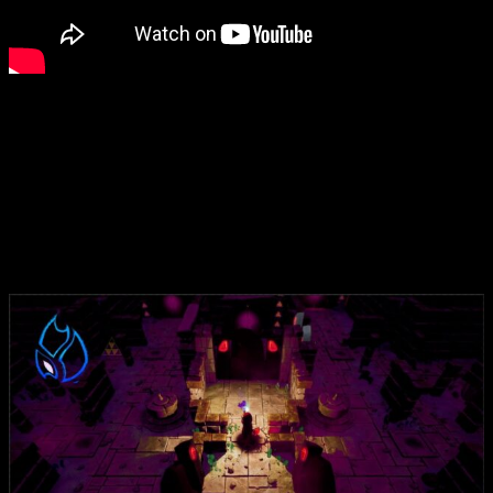
Inspirándose en la mitología guanche
, y en las leyendas y
la cultura de las Islas Canarias, Guayota cuenta la historia de
un grupo de exploradores enviados por el Reino de España a
encontrar la legendaria Isla de San Borondón. Conforme nos
adentremos en esta isla, pronto descubriremos que esta isla,
además de tener fama de ser el paraíso en la tierra, podría
esconder algunos oscuros secretos…
Os dejamos con sus
características principales
: