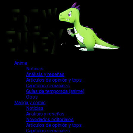
Saltar
al
contenido
Menú
Anime
principal
Noticias
Análisis y reseñas
Artículos de opinión y tops
Capítulos semanales
Guías de temporada (anime)
Otros
Manga y cómic
Noticias
Análisis y reseñas
Novedades editoriales
Artículos de opinión y tops
Capítulos semanales