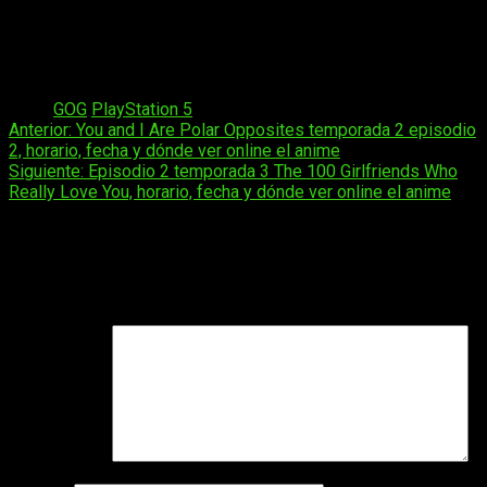
postura de GOG llega justo cuando ese cambio empieza a
notarse en la conversación del sector. Da la sensación de que
la preservación de los videojuegos va a depender, cada vez
más, de quién se resista a soltar el DRM.
Tags:
GOG
PlayStation 5
Navegación
Anterior:
You and I Are Polar Opposites temporada 2 episodio
2, horario, fecha y dónde ver online el anime
de
Siguiente:
Episodio 2 temporada 3 The 100 Girlfriends Who
entradas
Really Love You, horario, fecha y dónde ver online el anime
Deja una respuesta
Tu dirección de correo electrónico no será publicada.
Los
campos obligatorios están marcados con
*
Comentario
*