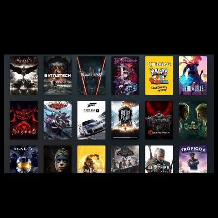
una discusión de fondo. Con la desaparición del disco,
comprar un juego en PlayStation
pasa a depender por
completo de una cuenta y una tienda digital
. Esa
dependencia ya ha generado críticas, incluida la de algún líder
político que ha señalado el problema públicamente.
Cuando el disco físico se convierte en el argumento más
nostálgico de toda la industria
Sony dejará de fabricar juegos en formato físico para
PlayStation
a partir de 2028,
según su propio anuncio. La