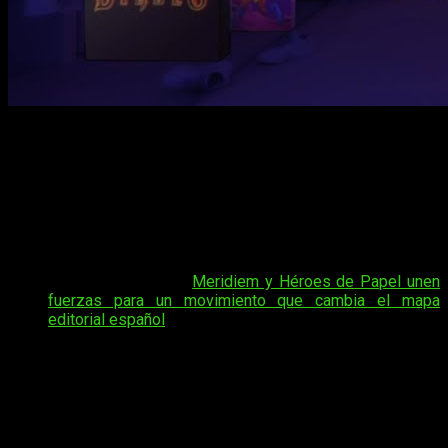
GOG recuerda que el mejor DRM es el que nunca ha existido
GOG
entra en el debate sobre el fin de los discos físicos
en
PlayStation
con un mensaje que no deja mucho espacio a
la ambigüedad.
Krzysztof Papliński
, CEO adjunto de la tienda
digital, responde así al anuncio de Sony de dejar de fabricar
juegos físicos a partir de 2028.
Tal vez te interese:
Meridiem y Héroes de Papel unen
fuerzas para un movimiento que cambia el mapa
editorial español
Para Papliński, cada paso que aleja a la industria del formato
físico hace más urgente hablar de
propiedad
y preservación.
Insiste en que la tecnología cambia, pero el acceso que un
jugador tiene a lo que ha comprado no debería hacerlo. A su
juicio, la confianza del usuario en mantener sus juegos