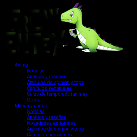
Saltar
al
contenido
Menú
Anime
principal
Noticias
Análisis y reseñas
Artículos de opinión y tops
Capítulos semanales
Guías de temporada (anime)
Otros
Manga y cómic
Noticias
Análisis y reseñas
Novedades editoriales
Artículos de opinión y tops
Capítulos semanales