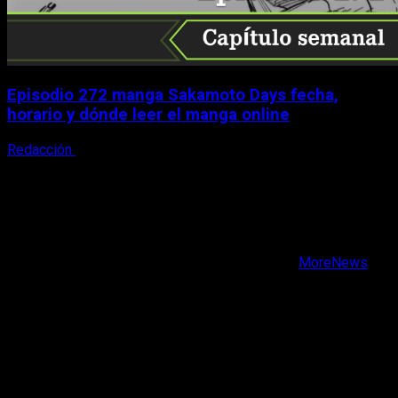
Episodio 272 manga Sakamoto Days fecha,
horario y dónde leer el manga online
Redacción
9 de agosto, 2026
X
Facebook
Instagram
Youtube
Copyright © Todos los derechos reservados.
|
MoreNews
por AF themes.