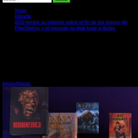
Inicio
Entrada
GOG rompe su silencio sobre el fin de los discos de
PlayStation, y el mensaje no deja lugar a dudas
GOG rompe su silencio sobre el fin de
los discos de PlayStation, y el mensaje
no deja lugar a dudas
GOG se pronuncia sobre el fin de los discos en PlayStation, y
su respuesta pone el foco justo donde más duele a Sony.
MiguelMalab
5 de julio, 2026
2 minutos de lectura