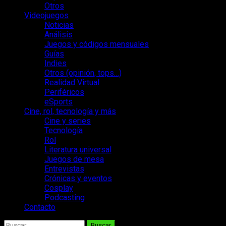
Otros
Videojuegos
Noticias
Análisis
Juegos y códigos mensuales
Guías
Indies
Otros (opinión, tops…)
Realidad Virtual
Periféricos
eSports
Cine, rol, tecnología y más
Cine y series
Tecnología
Rol
Literatura universal
Juegos de mesa
Entrevistas
Crónicas y eventos
Cosplay
Podcasting
Contacto
Buscar: