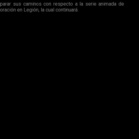
eparar sus caminos con respecto a la serie animada de
ración en Legión, la cual continuará.
cordar que la
segunda temporada
de
Legión
se
estrenará
el
so si respetando la esencia del personaje y su tono cómico y
l próximo
18
de
mayo
, os dejamos el último
tráiler
bajo estas