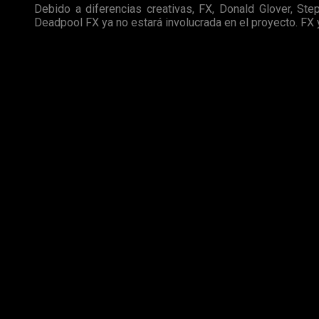
Debido a diferencias creativas, FX, Donald Glover, S
Deadpool FX ya no estará involucrada en el proyecto. FX y
Eso si, la
cancelación
de este
proyecto
no ha afectado en n
próximo
3
de
abril
y que ambas partes están abiertas a realiz
Quizás la
cancelación
de la serie sea sólo
temporal
, y
aca
violento digno de la
clasificación
para adultos.
De momento si queremos ver más sobre el
mercenario boc
líneas.