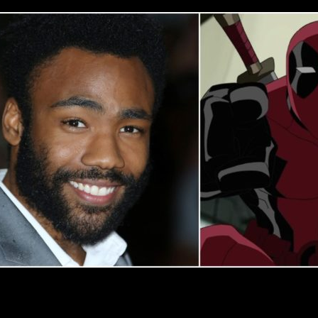
Networks
y
Marvel
, esta vez estaríamos ante una serie anima
ie
animada de
Deadpool
que contaría con
Donald Glover
como 
e de 10 capítulos de duración no vea la luz finalmente.