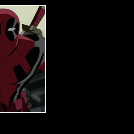
da que tenía como protagonista a
Deadpool
, convirtiéndose en
productor ejecutivo era cancelada por
diferencias creativas