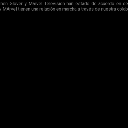
tephen Glover y Marvel Television han estado de acuerdo en s
 MArvel tienen una relación en marcha a través de nuestra colabo
ada a la
relación
entre ambas
empresas
, ya que hemos de re
ar más proyectos en común.
bemos viéndola
dentro de un tiempo en alguna otra cadena, e
azas
no nos queda más que esperar al estreno de
Deadpool 2
e