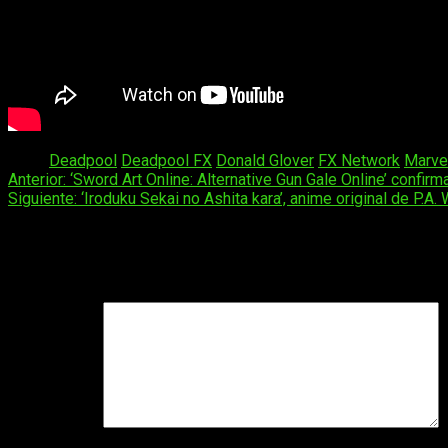
Tags:
Deadpool
Deadpool FX
Donald Glover
FX Network
Marve
Navegación
Anterior:
‘Sword Art Online: Alternative Gun Gale Online’ confir
Siguiente:
‘Iroduku Sekai no Ashita kara’, anime original de P.A. 
de
entradas
Deja una respuesta
Tu dirección de correo electrónico no será publicada.
Los camp
Comentario
*