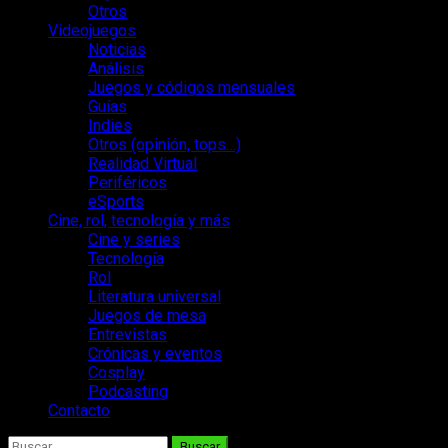
Otros
Videojuegos
Noticias
Análisis
Juegos y códigos mensuales
Guías
Indies
Otros (opinión, tops…)
Realidad Virtual
Periféricos
eSports
Cine, rol, tecnología y más
Cine y series
Tecnología
Rol
Literatura universal
Juegos de mesa
Entrevistas
Crónicas y eventos
Cosplay
Podcasting
Contacto
Buscar: