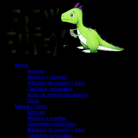
Saltar
al
contenido
Menú
Anime
principal
Noticias
Análisis y reseñas
Artículos de opinión y tops
Capítulos semanales
Guías de temporada (anime)
Otros
Manga y cómic
Noticias
Análisis y reseñas
Novedades editoriales
Artículos de opinión y tops
Capítulos semanales