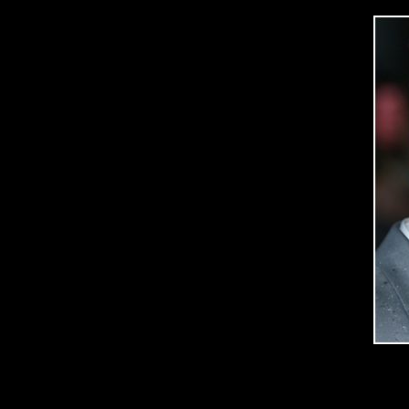
Hace tiempo se hizo oficial una nueva colaboración entre
FX 
una serie de
clasificación
R
y orientada al publico adulto.
Hace unas
horas
nos ha llegado la triste noticia, la futura
ser
entre el productor,
FX Network
y
Marvel
, haciendo que la seri