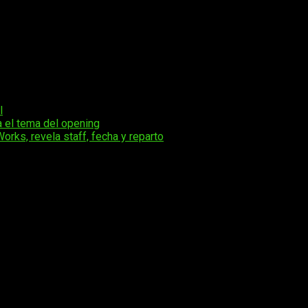
l
ma el tema del opening
Works, revela staff, fecha y reparto
os obligatorios están marcados con
*