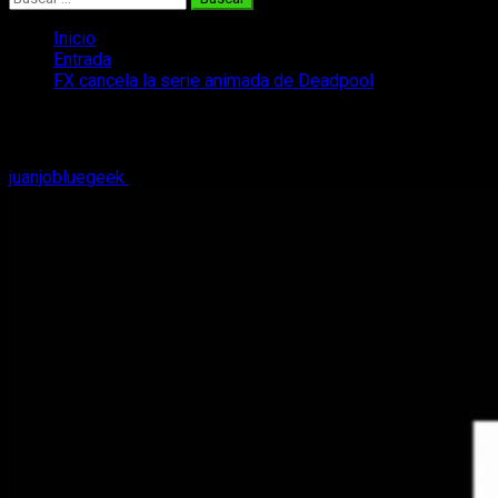
Inicio
Entrada
FX cancela la serie animada de Deadpool
FX cancela la serie animada de Deadpoo
juanjobluegeek
25 de marzo, 2018
2 minutos de lectura