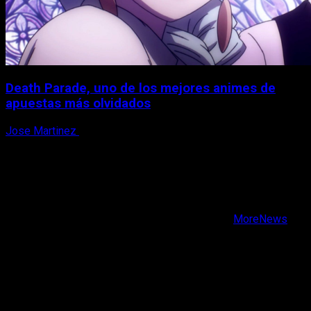
Death Parade, uno de los mejores animes de
apuestas más olvidados
Jose Martinez
7 de agosto, 2026
X
Facebook
Instagram
Youtube
Copyright © Todos los derechos reservados.
|
MoreNews
por AF themes.