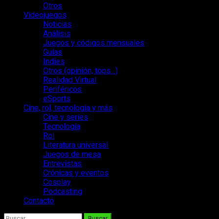
Otros
Videojuegos
Noticias
Análisis
Juegos y códigos mensuales
Guías
Indies
Otros (opinión, tops…)
Realidad Virtual
Periféricos
eSports
Cine, rol, tecnología y más
Cine y series
Tecnología
Rol
Literatura universal
Juegos de mesa
Entrevistas
Crónicas y eventos
Cosplay
Podcasting
Contacto
Buscar: