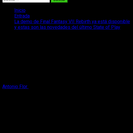
Inicio
Entrada
La demo de Final Fantasy VII Rebirth ya está disponible
y estas son las novedades del último State of Play
La demo de Final Fantasy VII Rebirth ya
está disponible y estas son las
novedades del último State of Play
La demo de Final Fantasy VII Rebirth ya está disponible para
los usuarios de PlayStation y esto es lo que nos ha parecido
el State of Play.
Antonio Flor
7 de febrero, 2024
2 minutos de lectura