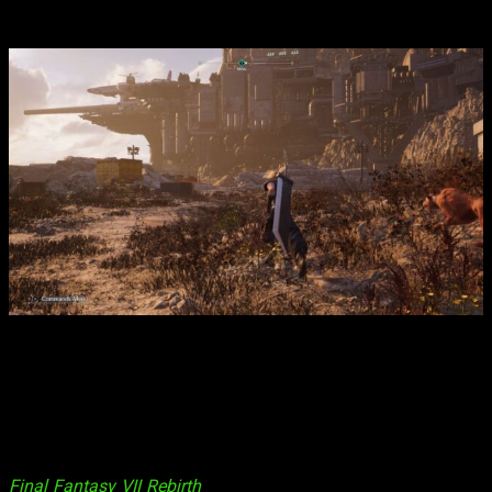
Final Fantasy, como las partidas de Triple Triad.
Hay motivos de peso para embarcarse en la demo como
materias.
Por otra parte, se han mostrado los medio de transporte que
utilizaremos, y sí, podremos hacer de todo con los chocobos.
Como escalar, volar y nadar, pero habrá otros medios de viaje,
como el coche o el todoterreno para el desierto.
Final Fantasy VII Rebirth
llegará el próximo 29 de febrero en