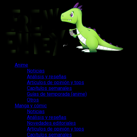
Saltar
al
contenido
Menú
Anime
principal
Noticias
Análisis y reseñas
Artículos de opinión y tops
Capítulos semanales
Guías de temporada (anime)
Otros
Manga y cómic
Noticias
Análisis y reseñas
Novedades editoriales
Artículos de opinión y tops
Capítulos semanales