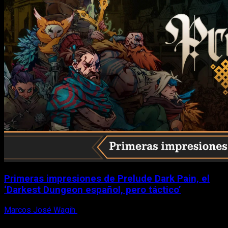
Primeras impresiones de Prelude Dark Pain, el
‘Darkest Dungeon español, pero táctico’
Marcos José Wagih
6 de agosto, 2026
X