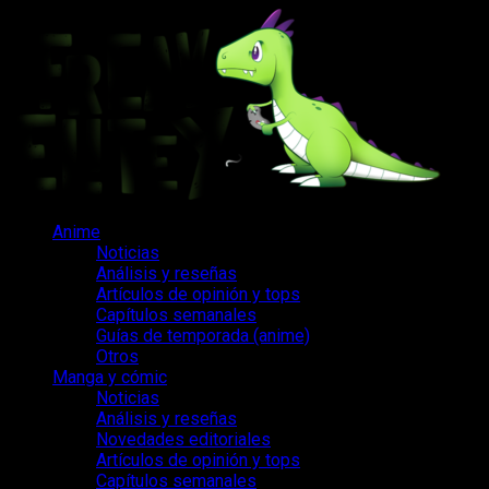
Saltar
al
contenido
Menú
Anime
principal
Noticias
Análisis y reseñas
Artículos de opinión y tops
Capítulos semanales
Guías de temporada (anime)
Otros
Manga y cómic
Noticias
Análisis y reseñas
Novedades editoriales
Artículos de opinión y tops
Capítulos semanales