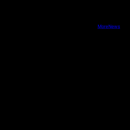
Facebook
Instagram
Youtube
Copyright © Todos los derechos reservados.
|
MoreNews
por AF themes.