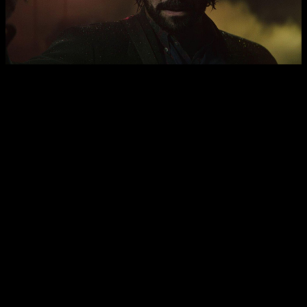
Filtrada fecha lanzamiento Alan Wake 2
Octubre como posible fecha de
lanzamiento de Alan Wake 2
Lo que el mismo Matthew ha respondido que asegurando que
llevan la mitad del trabajo hecho y que supuestamente se
lanzará en octubre. De hecho,
ha estado en Finlandia viendo
su trabajo en varias ocasiones
, y está encantado con el
equipo de Remedy.
Esto es una estupenda noticia, pues al margen de que el actor
conozca o no la fecha de lanzamiento,
recordamos que el
doblaje es una de las últimas etapas del desarrollo de un
videojuego
.
Esto significaría que realmente está capacitado para salir
este año, siendo una de las grandes sorpresas que se