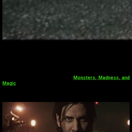
Una de las secuelas más esperadas del año,
Alan Wake 2
,
podría haber visto filtrada su fecha de lanzamiento. Y es que
al parecer,
el mismo actor de doblaje de Alan
,
Matthew
Porretta
habría confirmado cuando llegará al mercado.
Según ha contado en el podcast
Monsters, Madness, and
Magic
,
el esperado título de terror
llegaría en octubre
. Al
parecer, los entrevistadores
han preguntado acerca de
cómo ha sido su papel en el doblaje del personaje
.