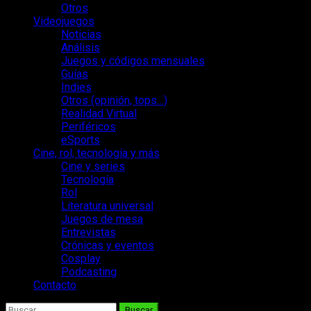
Otros
Videojuegos
Noticias
Análisis
Juegos y códigos mensuales
Guías
Indies
Otros (opinión, tops…)
Realidad Virtual
Periféricos
eSports
Cine, rol, tecnología y más
Cine y series
Tecnología
Rol
Literatura universal
Juegos de mesa
Entrevistas
Crónicas y eventos
Cosplay
Podcasting
Contacto
Buscar: