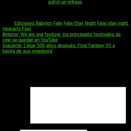
primavera 2020, pero
sufrió un retraso
—al igual que muchos
otros proyectos de la temporada— debido al estado de
alarma convocado por el gobierno japonés.
Tags:
Ediciones Babylon
Fate
Fate/Stay Night
Fate/stay night:
Heaven’s Feel
Navegación
Anterior:
We are one festival: los principales festivales de
cine se quedan en YouTube
de
Siguiente:
Llega ‘500 años después: Final Fantasy VII a
entradas
través de sus creadores’
Deja una respuesta
Tu dirección de correo electrónico no será publicada.
Los
campos obligatorios están marcados con
*
Comentario
*