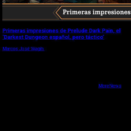
Primeras impresiones de Prelude Dark Pain, el
‘Darkest Dungeon español, pero táctico’
Marcos José Wagih
6 de agosto, 2026
X
Facebook
Instagram
Youtube
Copyright © Todos los derechos reservados.
|
MoreNews
por AF themes.