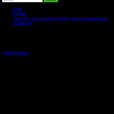
Inicio
Entrada
‘Fate/Stay Night: Heaven’s Feel’, nueva licencia manga
de Babylon
‘Fate/Stay Night: Heaven’s Feel’, nueva
licencia manga de Babylon
Guillermo Ruiz
29 de abril, 2020
2 minutos de lectura