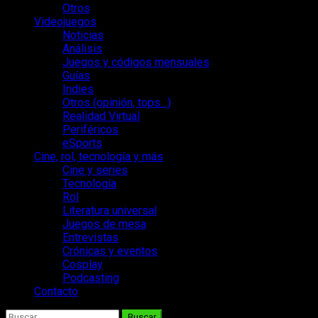
Otros
Videojuegos
Noticias
Análisis
Juegos y códigos mensuales
Guías
Indies
Otros (opinión, tops…)
Realidad Virtual
Periféricos
eSports
Cine, rol, tecnología y más
Cine y series
Tecnología
Rol
Literatura universal
Juegos de mesa
Entrevistas
Crónicas y eventos
Cosplay
Podcasting
Contacto
Buscar: