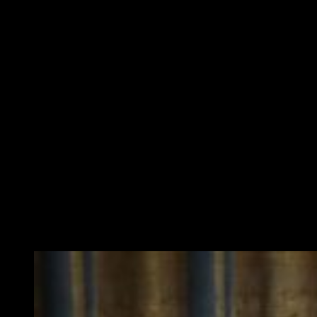
celebrar un funeral privado para honrar su partida.
En el comunicado de la editorial Casterman señalaban lo
siguiente sobre el fallecido Jiro Taniguchi:
Si el humanismo que atraviesa su obra
es familiar para sus lectores, se
conocía mucho menos al hombre, de
natural reservado y más proclive a
dejar hablar a sus obras.
Jiro Taniguchi, una leyenda
Taniguchi, conocido como el
«poeta del manga»
, nació en la
ciudad de Totori, situada al oeste de Japón, en 1947.
Después de trabajar en una tienda de ropa mayorista en Kioto,
se trasladó a Tokio para perseguir su verdadero sueño:
ser
mangaka
.