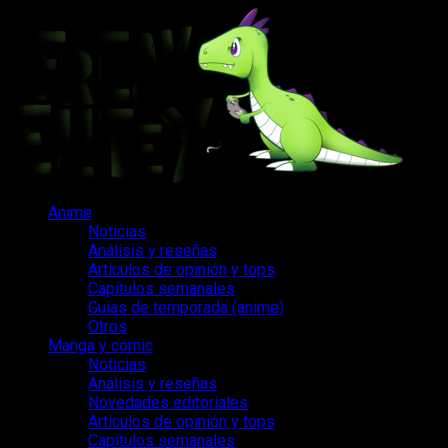
Saltar
al
contenido
Menú
Anime
principal
Noticias
Análisis y reseñas
Artículos de opinión y tops
Capítulos semanales
Guías de temporada (anime)
Otros
Manga y cómic
Noticias
Análisis y reseñas
Novedades editoriales
Artículos de opinión y tops
Capítulos semanales