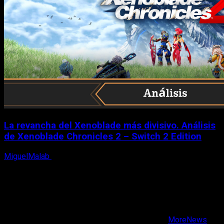
La revancha del Xenoblade más divisivo. Análisis
de Xenoblade Chronicles 2 – Switch 2 Edition
MiguelMalab
6 de agosto, 2026
X
Facebook
Instagram
Youtube
Copyright © Todos los derechos reservados.
|
MoreNews