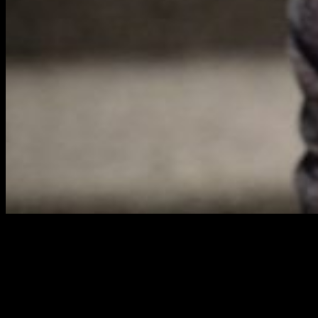
Una triste noticia para el manga
El pasado sábado recibimos una triste noticia para los
amantes del manga. El
mangaka
Jiro Taniguchi
falleció a la
edad de 69 años
. Así lo informaba hace unos días la editorial
Casterman de sus libros en Francia. Su familia planea