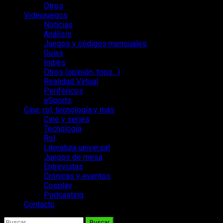
Otros
Videojuegos
Noticias
Análisis
Juegos y códigos mensuales
Guías
Indies
Otros (opinión, tops…)
Realidad Virtual
Periféricos
eSports
Cine, rol, tecnología y más
Cine y series
Tecnología
Rol
Literatura universal
Juegos de mesa
Entrevistas
Crónicas y eventos
Cosplay
Podcasting
Contacto
Buscar: