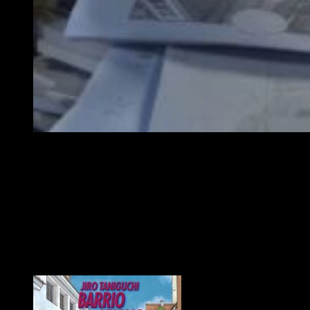
Taniguchi en su estudio en Tokio en 2012 | KARYN NI
A los 24 años debutó como dibujante con el manga
Kareta
Heya
, y desarrolló un estilo de dibujo muy particular. Desde
entonces ha publicado numerosos trabajos que han sido
reconocidos en todo el mundo.
El almanaque de mi padre
,
La
montaña mágica
o
Barrio lejano
son solo algunos de sus
mangas más conocidos. Todos ellos, además, destacan por
enaltecer la
belleza
de
lo ordinario
y dotar de gracia y
sensibilidad a la
cotidianeidad
.