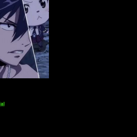
del mundo: Fairy Tail. Este ha inspirado dos animes para telev
se estrenó en Japón el 18 de agosto de 2012. La segunda películ
al
. Actualmente, la editorial lleva publicados 51 tomos de la se
están a mano de la distribuidora y productora española
Selecta