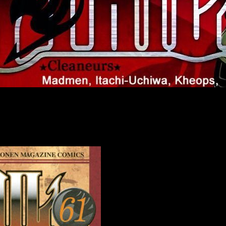
n 61 de su manga
Fairy Tail
que
la serie durará 2 tomos más
. 
o. También cita que quiere contarnos una historia nueva con nu