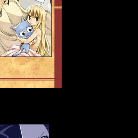
ebrero el manga tuvo su
último arco
, contando así con más de
6