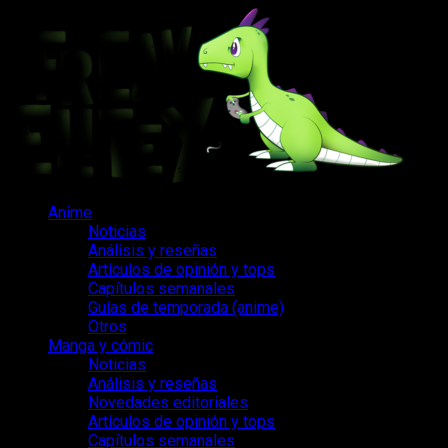
Saltar
al
contenido
Menú
Anime
principal
Noticias
Análisis y reseñas
Artículos de opinión y tops
Capítulos semanales
Guías de temporada (anime)
Otros
Manga y cómic
Noticias
Análisis y reseñas
Novedades editoriales
Artículos de opinión y tops
Capítulos semanales