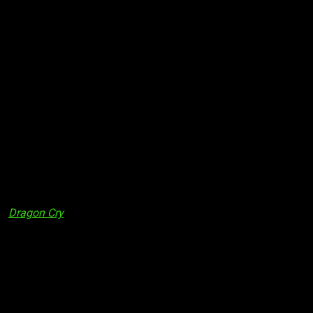
isión, varios proyectos animados originales y un manga
spin-off
.
a,
Dragon Cry
, se estrenará en Japón el 6 de mayo.
rie, una guía de la serie llamada
Fairy Tail Sorcerer
y el manga
 Visión
. Esta retomará en España el anime —se detuvo en el