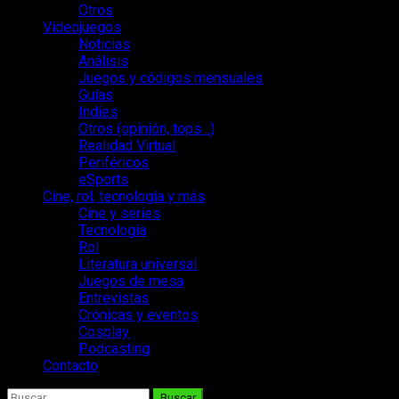
Otros
Videojuegos
Noticias
Análisis
Juegos y códigos mensuales
Guías
Indies
Otros (opinión, tops…)
Realidad Virtual
Periféricos
eSports
Cine, rol, tecnología y más
Cine y series
Tecnología
Rol
Literatura universal
Juegos de mesa
Entrevistas
Crónicas y eventos
Cosplay
Podcasting
Contacto
Buscar: