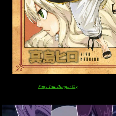
Portada del volumen 61 de ‘Fairy Tail’
La página oficial de
Fairy Tail: Dragon Cry
nos reveló que en f
Datos sobre
Fairy Tail