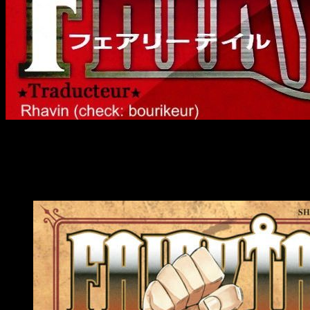
El fin de
Fairy Tail
Hiro Mashima
nos revela en la sección de notas del volume
proyecto en breve
, y que esta realmente emocionado con ell