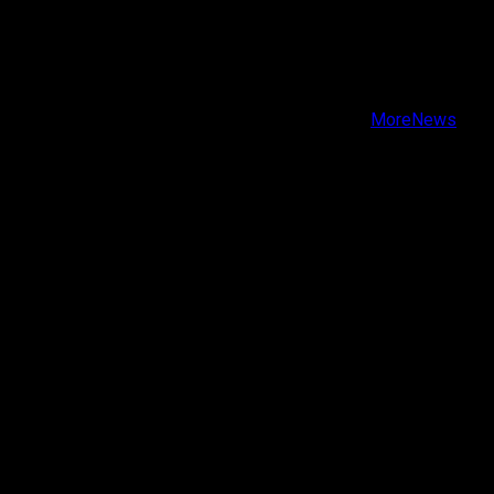
X
Facebook
Instagram
Youtube
Copyright © Todos los derechos reservados.
|
MoreNews
por AF themes.