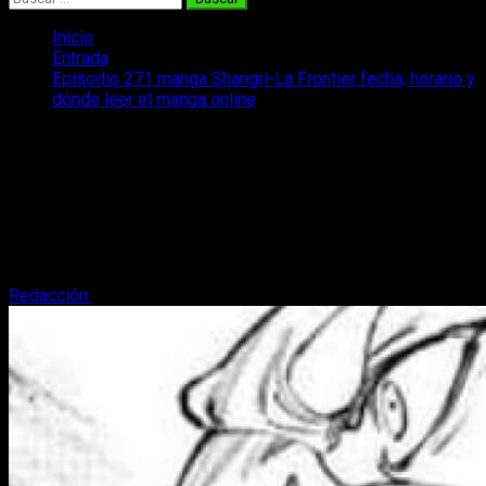
Inicio
Entrada
Episodio 271 manga Shangri-La Frontier fecha, horario y
dónde leer el manga online
Episodio 271 manga Shangri-La
Frontier fecha, horario y dónde leer el
manga online
Te traemos toda la información disponible sobre la fecha de
publicación del capítulo 271 del manga Shangri-La Frontier.
Redacción
18 de junio, 2026
3 minutos de lectura