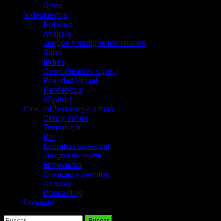
Otros
Videojuegos
Noticias
Análisis
Juegos y códigos mensuales
Guías
Indies
Otros (opinión, tops…)
Realidad Virtual
Periféricos
eSports
Cine, rol, tecnología y más
Cine y series
Tecnología
Rol
Literatura universal
Juegos de mesa
Entrevistas
Crónicas y eventos
Cosplay
Podcasting
Contacto
Buscar: