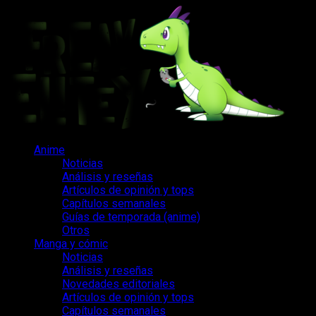
Saltar
al
contenido
Menú
Anime
principal
Noticias
Análisis y reseñas
Artículos de opinión y tops
Capítulos semanales
Guías de temporada (anime)
Otros
Manga y cómic
Noticias
Análisis y reseñas
Novedades editoriales
Artículos de opinión y tops
Capítulos semanales