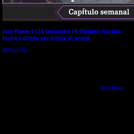
One Piece 1174 (episodio 19 Elbaph), horario,
fecha y dónde ver online el anime
Antonio Flor
9 de agosto, 2026
X
Facebook
Instagram
Youtube
Copyright © Todos los derechos reservados.
|
MoreNews
por AF themes.