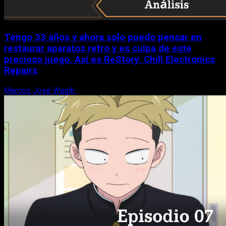
Tengo 33 años y ahora solo puedo pensar en
restaurar aparatos retro y es culpa de este
precioso juego. Así es ReStory: Chill Electronics
Repairs
Marcos José Wagih
9 de agosto, 2026