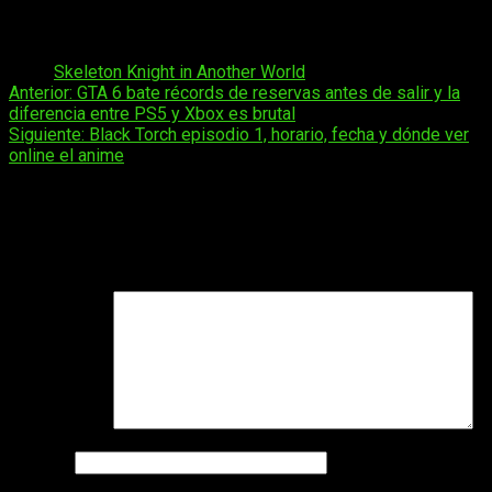
sostenida.
Skeleton Knight in Another World
sigue siendo una
presencia estable dentro del panorama isekai actual.
Tags:
Skeleton Knight in Another World
Navegación
Anterior:
GTA 6 bate récords de reservas antes de salir y la
diferencia entre PS5 y Xbox es brutal
de
Siguiente:
Black Torch episodio 1, horario, fecha y dónde ver
entradas
online el anime
Deja una respuesta
Tu dirección de correo electrónico no será publicada.
Los
campos obligatorios están marcados con
*
Comentario
*
Nombre