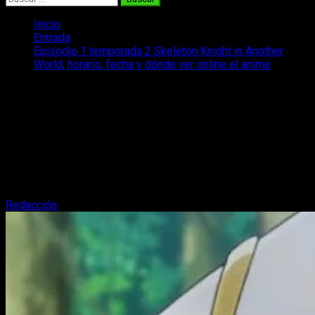
Inicio
Entrada
Episodio 1 temporada 2 Skeleton Knight in Another
World, horario, fecha y dónde ver online el anime
Episodio 1 temporada 2 Skeleton
Knight in Another World, horario, fecha
y dónde ver online el anime
Si quieres ver el Episodio 1 de la temporada 2 Skeleton
Knight in Another World, te contamos dónde se emitirá y su
calendario.
Redacción
27 de junio, 2026
3 minutos de lectura