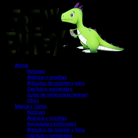
Saltar
al
contenido
Menú
Anime
principal
Noticias
Análisis y reseñas
Artículos de opinión y tops
Capítulos semanales
Guías de temporada (anime)
Otros
Manga y cómic
Noticias
Análisis y reseñas
Novedades editoriales
Artículos de opinión y tops
Capítulos semanales