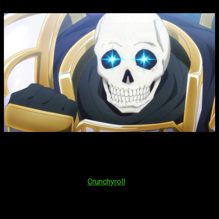
Skeleton Knight in Another World
T2, fecha, hora de estreno y
dónde ver el episodio 13 del anime
La plataforma en la que se podrá ver el
capítulo 1
de
Gaikotsu Kishi-sama, Tadaima Isekai e Odekakechuu
será,
al igual que la primera,
Crunchyroll
. Su fecha de emisión es
sábado 4 de julio de 2026
y el horario que esperamos es:
España (Península y Baleares)
: a las
13:30
horas
España (Islas Canarias)
: a las
12:30
horas