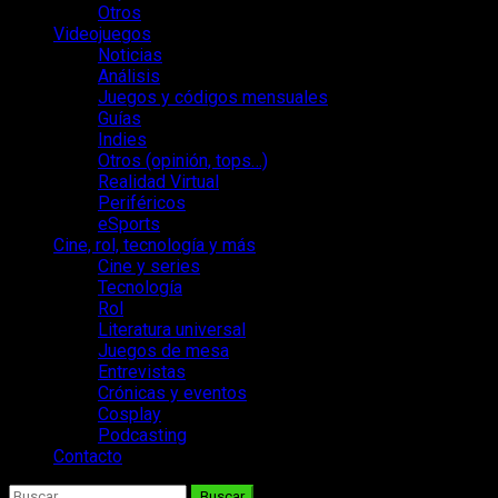
Otros
Videojuegos
Noticias
Análisis
Juegos y códigos mensuales
Guías
Indies
Otros (opinión, tops…)
Realidad Virtual
Periféricos
eSports
Cine, rol, tecnología y más
Cine y series
Tecnología
Rol
Literatura universal
Juegos de mesa
Entrevistas
Crónicas y eventos
Cosplay
Podcasting
Contacto
Buscar: