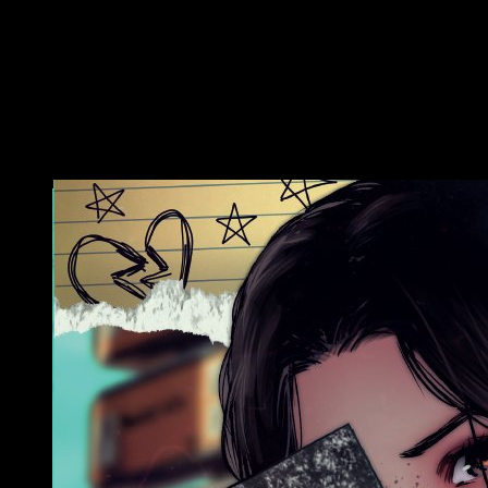
pero hemos encontrado un hogar donde poder crecer como
autores y donde sentimos el calor de los editores y del
equipo de comunicación cada día. Es fantástico y esperamos
compartir muchos años junto a ellos.
Pregunta a ambos – El año pasado publicasteis
El diari de Laia
, galardonada con
el premio Diafebus de Novela Juvenil en la gala de los premios Lletraferit de
2021. ¿De quién fue la idea? ¿Tenéis pensado sacarlo en castellano?