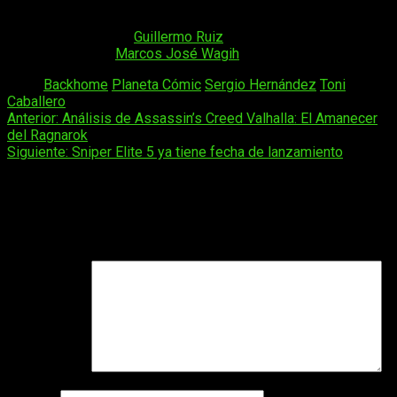
FreakEliteX y… ¡nos vemos en las páginas de
Backhome
!
Realizada por:
Guillermo Ruiz
y Carmen García
Corrección:
Marcos José Wagih
Tags:
Backhome
Planeta Cómic
Sergio Hernández
Toni
Caballero
Navegación
Anterior:
Análisis de Assassin’s Creed Valhalla: El Amanecer
del Ragnarok
de
Siguiente:
Sniper Elite 5 ya tiene fecha de lanzamiento
entradas
Deja una respuesta
Tu dirección de correo electrónico no será publicada.
Los
campos obligatorios están marcados con
*
Comentario
*