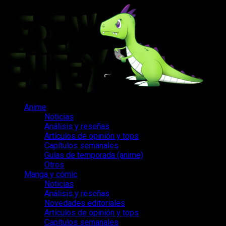
Saltar
al
contenido
Menú
Anime
principal
Noticias
Análisis y reseñas
Artículos de opinión y tops
Capítulos semanales
Guías de temporada (anime)
Otros
Manga y cómic
Noticias
Análisis y reseñas
Novedades editoriales
Artículos de opinión y tops
Capítulos semanales