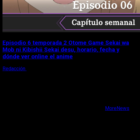
Episodio 6 temporada 2 Otome Game Sekai wa
Mob ni Kibishii Sekai desu, horario, fecha y
dónde ver online el anime
Redacción
5 de agosto, 2026
X
Facebook
Instagram
Youtube
Copyright © Todos los derechos reservados.
|
MoreNews
por AF themes.