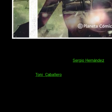
Entrevista a Sergio Hernández y Toni Caballero, autores
A modo introductorio,
Backhome
es una obra que empezó su
publicación en
Planeta Manga
en 2020, concretamente en su
tercer volumen. Al mando del guion está
Sergio Hernández
, un
autor que previamente ha publicado obras como
365 primeras
citas
(poesía) o
La última canción de primavera
(novela). En
cuanto al dibujo,
Toni Caballero
es un ilustrador que ha
trabajado dibujando para eventos conocidos o en la obra
Reflejos del futuro
, también de
Planeta Manga
.
Backhome
no ha sido lo único que han publicado juntos. El
pasado 2021 publicaron
El diari de Laia
, obra de 2021 escrita
en valenciano que nos cuenta las incertidumbres de una
adolescente que pasa a la vida adulta.