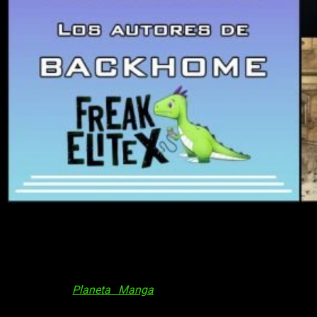
Backhome
¡Buenas! En esta ocasión, tenemos el gusto de poder hacer
una entrevista a Sergio Hernández y Toni Caballero, autores
de
Backhome
. Esta obra empezó a publicarse entre las
páginas de
Planeta Manga
. Es una de las series más
populares de la revista, y la editorial Planeta Cómic
publicó
el pasado 23 de febrero la obra recopilada en dos