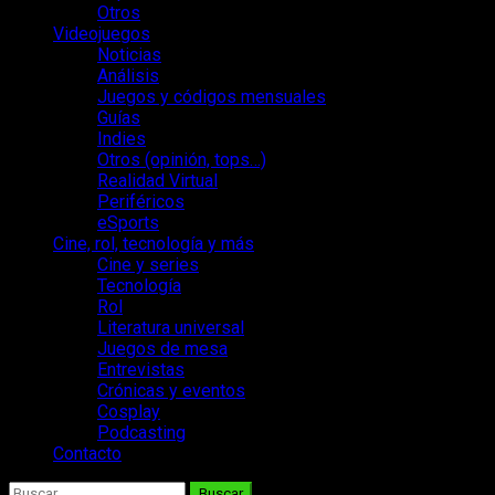
Otros
Videojuegos
Noticias
Análisis
Juegos y códigos mensuales
Guías
Indies
Otros (opinión, tops…)
Realidad Virtual
Periféricos
eSports
Cine, rol, tecnología y más
Cine y series
Tecnología
Rol
Literatura universal
Juegos de mesa
Entrevistas
Crónicas y eventos
Cosplay
Podcasting
Contacto
Buscar: