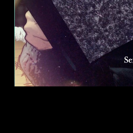
Entrevista a Sergio Hernández y Toni Caballero, autores
La idea original es de ambos. Es un proyecto que llevaba
años en el cajón y que surgió de la pregunta: ¿Podemos
retratar la ciudad en la que vivimos, Valencia, en el estilo
manga que tanto nos gusta? Hace unos años era
implanteable; se trataba de una quimera. Por suerte, ahora hay
instituciones y medios que apoyan y avalan un trabajo así. De