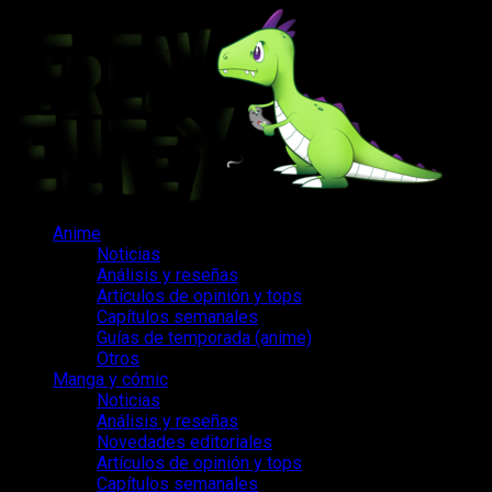
Saltar
al
contenido
Menú
Anime
principal
Noticias
Análisis y reseñas
Artículos de opinión y tops
Capítulos semanales
Guías de temporada (anime)
Otros
Manga y cómic
Noticias
Análisis y reseñas
Novedades editoriales
Artículos de opinión y tops
Capítulos semanales