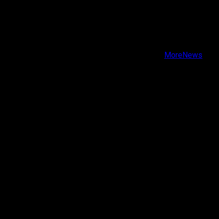
X
Facebook
Instagram
Youtube
Copyright © Todos los derechos reservados.
|
MoreNews
por AF themes.