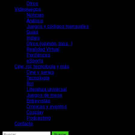
Otros
Videojuegos
Noticias
Análisis
Juegos y códigos mensuales
Guías
Indies
Otros (opinión, tops…)
Realidad Virtual
Periféricos
eSports
Cine, rol, tecnología y más
Cine y series
Tecnología
Rol
Literatura universal
Juegos de mesa
Entrevistas
Crónicas y eventos
Cosplay
Podcasting
Contacto
Buscar: