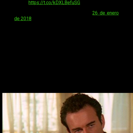
Hmph.
https://t.co/kDXLBefuSG
— Holly Marie Combs (@H_Combs)
26 de enero
de 2018
La verdad es que la premisa de tres mujeres salvando a los
inocentes de las fuerzas del mal se presta bastante a tirar de
este hilo, aunque es cierto que en la serie original, si bien las
protagonistas eran jóvenes fuertes y con iniciativa, hay un
detalle que no se debe olvidar: no se puede decir que fueran
muy independientes.
Muchas de sus decisiones más
importantes giraban en torno a la idea del amor
romántico y, para qué negarlo, de su dependencia de él.
Todas buscaban una pareja, un compañero de vida, y su
felicidad siempre dependió de ello
. Es de suponer que las
cosas serán diferentes en este reboot.