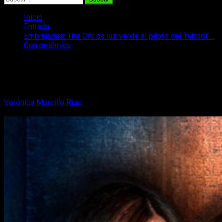
Inicio
Entrada
Embrujadas: The CW da luz verde al piloto del ‘reboot’…
Con polémica
Embrujadas: The CW da luz verde al
piloto del ‘reboot’… Con polémica
Verónica Morcillo Rius
28 de enero, 2018
5 minutos de
lectura