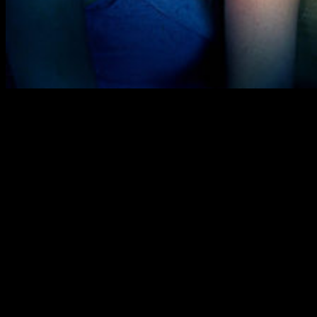
La mítica serie de los 90 protagonizada por las
hermanas
Halliwell
llevaba un tiempo rondando su regreso a la
televisión. Ahora,
el lanzamiento del
reboot
de Embrujadas
está un paso más cerca
.
Las idas y venidas de este proyecto han mantenido a los
fans de la ficción en tensión desde la primera vez que se
escuchó el rumor de su regreso a la televisión. Sin embargo,
las cosas no han sido fáciles para esta idea. Recordemos
que
hace un tiempo, la misma cadena ya había intentado
producir este reboot, pero el primer borrador que
surgió no acabó por convencer a los encargados y este
no llegó a ver la luz
. Como podemos comprobar, este
batacazo no debilitó el interés por traer de nuevo
Embrujadas
a nuestras vidas y hoy puedo confirmaros que,
según informa Entertainment Weekly, la serie ha