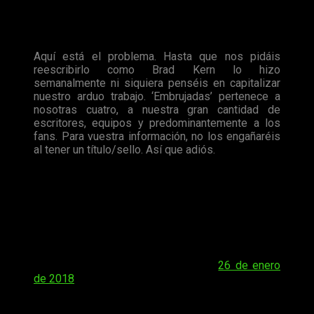
Embrujadas
pretenden aprovecharse de su trabajo y el
de sus compañeros y que, todo lo que hagan bajo el
nombre de la serie, nunca será real
.
Aquí está el problema. Hasta que nos pidáis
reescribirlo como Brad Kern lo hizo
semanalmente ni siquiera penséis en capitalizar
nuestro arduo trabajo. ‘Embrujadas’ pertenece a
nosotras cuatro, a nuestra gran cantidad de
escritores, equipos y predominantemente a los
fans. Para vuestra información, no los engañaréis
al tener un título/sello. Así que adiós.
Here’s the thing. Until you ask us to rewrite it like
Brad Kern did weekly don’t even think of
capitalizing on our hard work. Charmed belongs to
the 4 of us, our vast amount of writers, crews and
predominantly the fans. FYI you will not fool them
by owning a title/stamp. So bye.
— Holly Marie Combs (@H_Combs)
26 de enero
de 2018
Por otro lado,
Combs tampoco está de acuerdo en que la