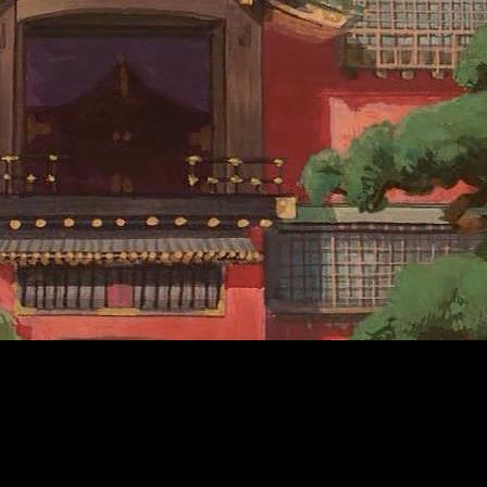
 por fin tenemos fecha para la salida al mercado de esta amada
fans
más acérrimos.