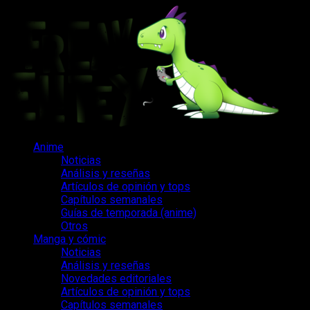
Saltar
al
contenido
Menú
Anime
principal
Noticias
Análisis y reseñas
Artículos de opinión y tops
Capítulos semanales
Guías de temporada (anime)
Otros
Manga y cómic
Noticias
Análisis y reseñas
Novedades editoriales
Artículos de opinión y tops
Capítulos semanales