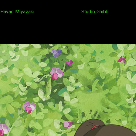
e
Hayao Miyazaki
y de las películas de
Studio Ghibli
. Aquellos 
 seguidores. Esta
incluirá numerosos extras y contenido adi
ga de Barcelona, que se celebrará del 1 al 4 de noviembre, ¡pa