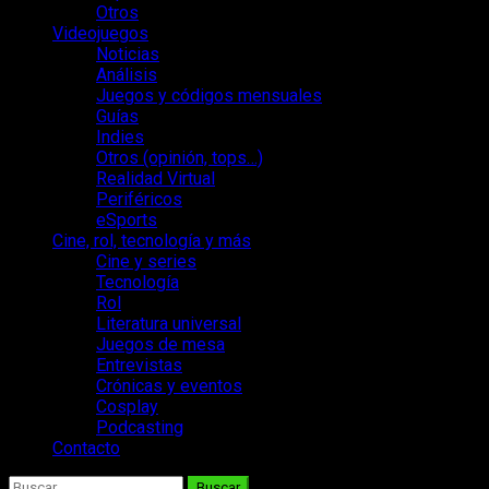
Otros
Videojuegos
Noticias
Análisis
Juegos y códigos mensuales
Guías
Indies
Otros (opinión, tops…)
Realidad Virtual
Periféricos
eSports
Cine, rol, tecnología y más
Cine y series
Tecnología
Rol
Literatura universal
Juegos de mesa
Entrevistas
Crónicas y eventos
Cosplay
Podcasting
Contacto
Buscar: