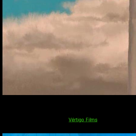
Llega al fin
El viaje de Chihiro
en Blu-ray
Tras mucho tiempo de espera,
Vértigo Films
anunció este abril
película: ¡el
5 de diciembre
de este mismo año! Además, saldrá