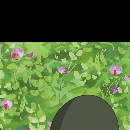
que compren una
edición coleccionista
la recibirán en
formato
cional
, exclusivos para esta versión. Además, la distribuidora
ra que podáis conseguirla lo antes posible!