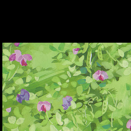
Esta es una gran noticia para todos los amantes de la obra d
cofre
, apropiado para el tesoro que es para los más fieles
venderá un número determinado de unidades en el Salón del Man
El gran éxito de
El Viaje de Chihiro