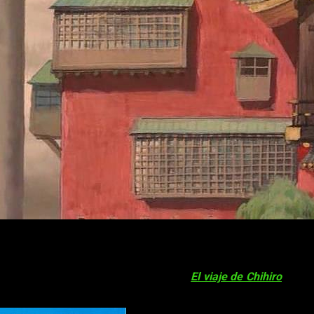
 la salida de la
edición en Blu-ray
de
El viaje de Chihiro
. Hoy,
 a la venta al mismo tiempo la
edición coleccionista
para los