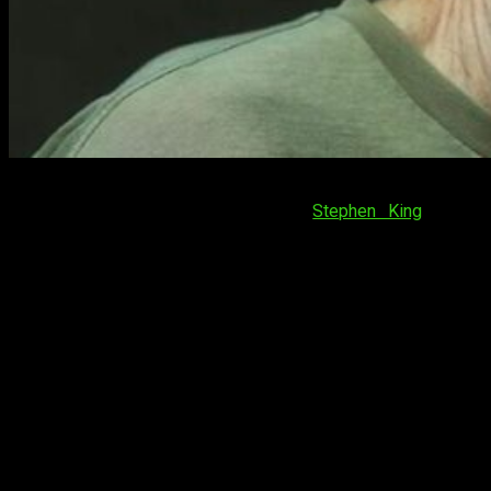
El autor de terror por excelencia de nuestra época,
estadounidense y escritor prolífico,
Stephen King
se ha
colado en muchas de nuestras pesadillas para invocar
aquello que más nos aterra y ponerlo por escrito. Su trabajo
ha sido galardonado en repetidas ocasiones con premios
tales como: Premio Edgar Allan Poe a los escritores de
misterio estadounidenses en el año 2007, este premio lo han
recibido personajes como Agatha Christie o Alfred Hitchcock;
Premio Bran Stoker a la mejor novela en seis ocasiones,
como en 2013 cuando se lo otorgaron por su novel Doctor
Sueño, cabe destacar que este año competía también una
novela de su hijo, se podría decir que el alumno aún no ha
superado al maestro.
Stephen King nació en Maine, Estados Unidos, está casado