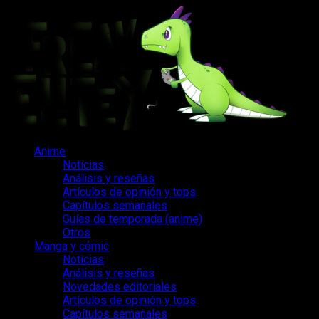
Saltar
al
contenido
Menú
Anime
principal
Noticias
Análisis y reseñas
Artículos de opinión y tops
Capítulos semanales
Guías de temporada (anime)
Otros
Manga y cómic
Noticias
Análisis y reseñas
Novedades editoriales
Artículos de opinión y tops
Capítulos semanales