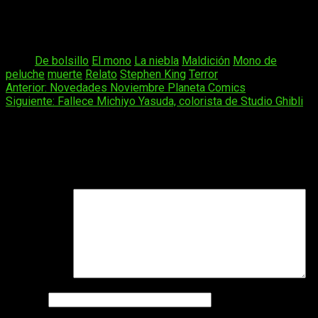
preparado un 8/10.
Tags:
De bolsillo
El mono
La niebla
Maldición
Mono de
peluche
muerte
Relato
Stephen King
Terror
Navegación
Anterior:
Novedades Noviembre Planeta Comics
Siguiente:
Fallece Michiyo Yasuda, colorista de Studio Ghibli
de
entradas
Deja una respuesta
Tu dirección de correo electrónico no será publicada.
Los
campos obligatorios están marcados con
*
Comentario
*
Nombre