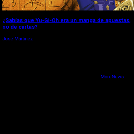
¿Sabías que Yu-Gi-Oh era un manga de apuestas,
no de cartas?
Jose Martinez
6 de agosto, 2026
X
Facebook
Instagram
Youtube
Copyright © Todos los derechos reservados.
|
MoreNews
por AF themes.