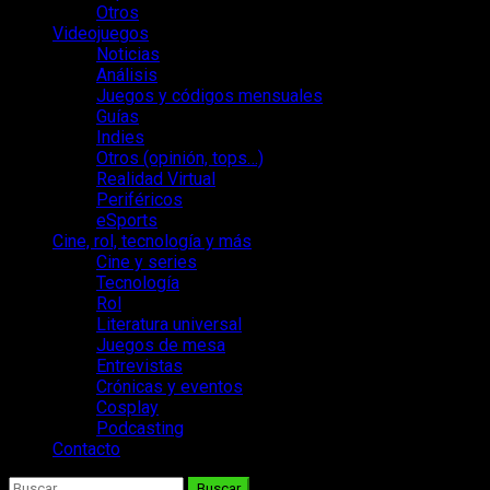
Otros
Videojuegos
Noticias
Análisis
Juegos y códigos mensuales
Guías
Indies
Otros (opinión, tops…)
Realidad Virtual
Periféricos
eSports
Cine, rol, tecnología y más
Cine y series
Tecnología
Rol
Literatura universal
Juegos de mesa
Entrevistas
Crónicas y eventos
Cosplay
Podcasting
Contacto
Buscar: