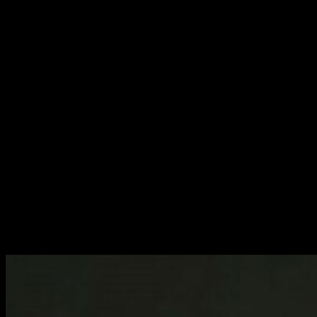
Hoy vamos a hablar de un breve relato de
Stephen King
que
hará que a más de uno se os ponga la piel de gallina. Si
tenéis algún juguete de la infancia que os diese un poco de
miedo, veréis como King sabe llevar ese terror a las páginas
en:
El mono.
Datos del libro
Título: La niebla (El relato está incluído en este libro)
Autor: Stephen King
Nº de páginas:
320 págs.
Encuadernación:
Tapa blanda
Editorial:
DEBOLSILLO
Lengua:
CASTELLANO
ISBN:
9788483468012
Sobre el autor