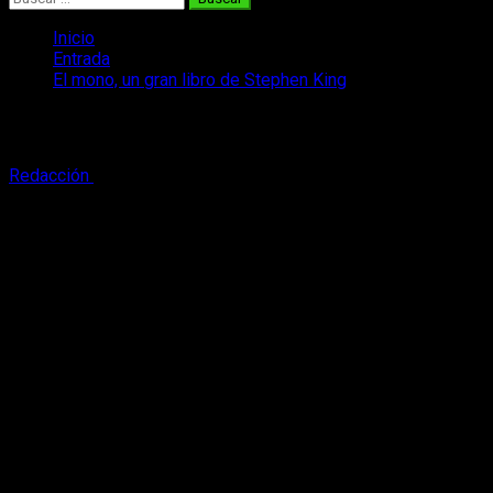
Inicio
Entrada
El mono, un gran libro de Stephen King
El mono, un gran libro de Stephen King
Redacción
12 de octubre, 2016
3 minutos de lectura