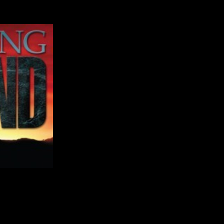
ro
Apocalipsis
de
Stephen King
uno de los libros más populares 
decidido lanzarse y hacer una serie de la obra
Apocalipsis
el director de
Los Nuevos Mutantes
.