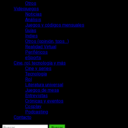
Otros
Videojuegos
Noticias
Análisis
Juegos y códigos mensuales
Guías
Indies
Otros (opinión, tops…)
Realidad Virtual
Periféricos
eSports
Cine, rol, tecnología y más
Cine y series
Tecnología
Rol
Literatura universal
Juegos de mesa
Entrevistas
Crónicas y eventos
Cosplay
Podcasting
Contacto
Buscar: