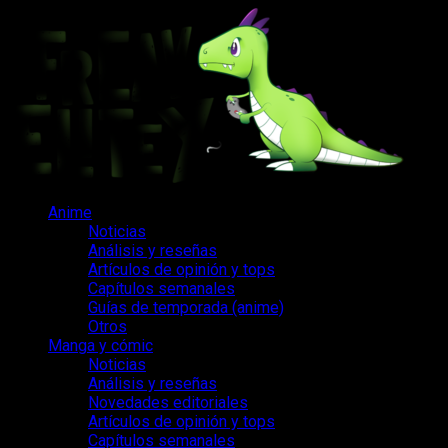
Saltar
al
contenido
Menú
Anime
principal
Noticias
Análisis y reseñas
Artículos de opinión y tops
Capítulos semanales
Guías de temporada (anime)
Otros
Manga y cómic
Noticias
Análisis y reseñas
Novedades editoriales
Artículos de opinión y tops
Capítulos semanales