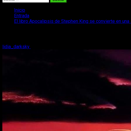
Inicio
Entrada
El libro Apocalipsis de Stephen King se convierte en una 
El libro Apocalipsis de Stephen King se 
lidia_darksky
3 de abril, 2018
2 minutos de lectura