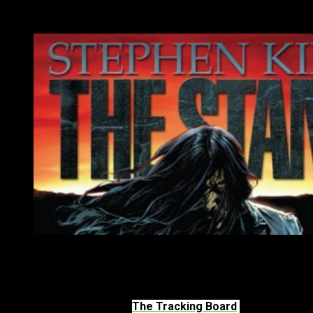
CBS All Access
hará una serie de diez horas basada en el lib
Portada The Stand// Cinemast.net
Tras el éxito que cosechó la adaptación del libro
It.
CBS
ha 
probablemente esta conste de diez capítulos.
Esta información llega de
The Tracking Board
y
Josh Boone