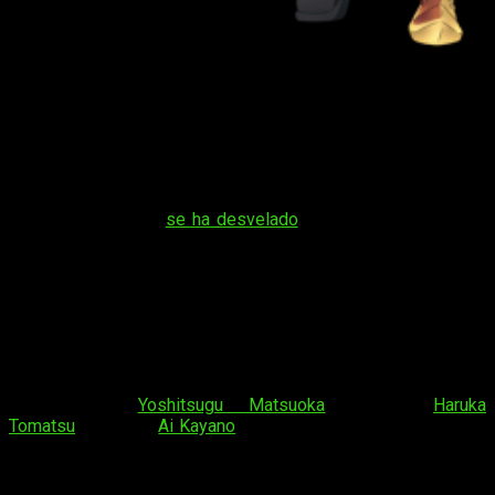
La nueva temporada de
SAO
tendrá su
preestreno en septiembre
A través de su web oficial nos lleva jugosa información de
SAO: Alicization
, tercera temporada del anime de
Sword Art
Online
. Hoy mismo
se ha desvelado
que el anime tendrá un
evento para su estreno en siete países
: Japón, EE. UU.,
Australia, Francia, Alemania, Rusia y Corea del Sur. En dicho
estreno podrá verse el
primer episodio
de
Alicization
, que
será un
especial de una hora de duración
.
Asimismo, la web ha revelado que el estreno en territoio
nipón se celebrará el próximo 15 de septiembre en el Tokyo
International Forum Hall C; allí estarán presentes los actores
de doblaje
Yoshitsugu Matsuoka
(Kirito),
Haruka
Tomatsu
(Asuna) y
Ai Kayano
(Alice). La página, por otro lado,
no ha revelado ni fecha ni lugar para el estreno en el resto de
países.