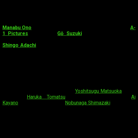
Datos sobre
Sword Art Online:
Alicization
Manabu Ono
(
Saki
,
The Asterisk War
)
dirigirá
el anime en
A-
1 Pictures
. Asimismo,
Gō Suzuki
y
Tomoya Nishiguchi
(directores de animación en
SAO: Ordinal Scale
) se unirán a
Shingo Adachi
en los
diseños de personajes
. Como dato
curioso, Ono declaró en una entrevista que, una vez aceptó su
cargo de director, escuchó que se planea adaptar la serie de
novela original hasta el final. Este tercera temporada,
Alicization
, está compuesta por el arco homónimo que cubre
del tomo 9 al 18 de la novela original.
En cuanto al
reparto de voces
, de momento están
confirmados sus protagonistas:
Yoshitsugu Matsuoka
como
Kirito y
Haruka Tomatsu
como Asuna. Además,
Ai
Kayano
interpretará a Alice y
Nobunaga Shimazaki
pondrá voz
a Eugeo.
El anime de
SAO: Alicization
se estrenará en Japón el
próximo mes de
octubre
.
Tráiler