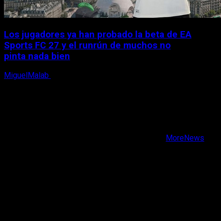
Los jugadores ya han probado la beta de EA
Sports FC 27 y el runrún de muchos no
pinta nada bien
MiguelMalab
9 de agosto, 2026
X
Facebook
Instagram
Youtube
Copyright © Todos los derechos reservados.
|
MoreNews
por AF themes.