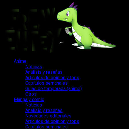
Saltar
al
contenido
Menú
Anime
principal
Noticias
Análisis y reseñas
Artículos de opinión y tops
Capítulos semanales
Guías de temporada (anime)
Otros
Manga y cómic
Noticias
Análisis y reseñas
Novedades editoriales
Artículos de opinión y tops
Capítulos semanales