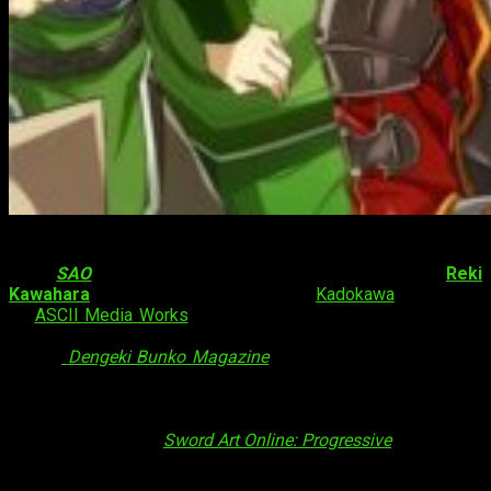
Sword Art Online
(
ソードアート・オンライン
, abreviado
como
SAO
) es una serie de novelas ligeras escritas por
Reki
Kawahara
e ilustradas por
Abec
.
Kadokawa
, a través
de
ASCII Media Works
—editorial subsidiaria de la primera—
es la responsable de su serialización; se publica en la
revista
Dengeki Bunko Magazine
desde abril de 2009. En la
actualidad, cuenta con más de veinte volúmenes publicados.
Sin embargo, la cosa no queda ahí. Entre otras cosas, cuenta
con una
segunda serie de novelas ligeras
, aún en
publicación, titulada
Sword Art Online: Progressive
.
Sword Art Online
, hoy día, es una franquicia con múltiples