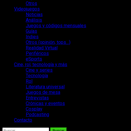
Otros
Videojuegos
Noticias
Análisis
Juegos y códigos mensuales
Guías
Indies
Otros (opinión, tops…)
Realidad Virtual
Periféricos
eSports
Cine, rol, tecnología y más
Cine y series
Tecnología
Rol
Literatura universal
Juegos de mesa
Entrevistas
Crónicas y eventos
Cosplay
Podcasting
Contacto
Buscar: