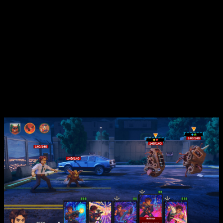
existenciales.
Unos personajes fuera de este mundo
Aparte de nuestro protagonista
Jack
, el interesante título nos
llevará a conocer a
Annata Z
, una madre en busca de su hija
dentro de un yermo industrial;
Noliva y Strix
, unos
cazarecompensas de una ciudad estilo
Cyberpunk
,
Bulder
,
una criatura extraña de otro mundo; y
Sister M
, una misteriosa
niña con superpoderes psíquicos que busca escaparse de la
malvada organización científica que la tiene cautiva.