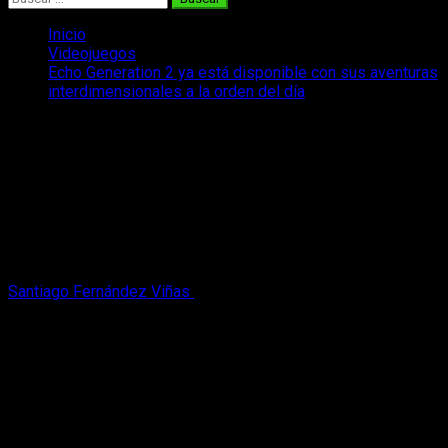
Inicio
Videojuegos
Echo Generation 2 ya está disponible con sus aventuras
interdimensionales a la orden del día
Echo Generation 2 ya está disponible
con sus aventuras interdimensionales a
la orden del día
Echo Generation 2 ya está disponible y nos muestra su
mundo de rol y mazos con referencias interdimensionales al
cine de los años 80 y 90.
Santiago Fernández Viñas
1 de junio, 2026
3 minutos de
lectura
De la mano de
Cococucumber
llega una de las propuestas
más espectaculares en cuanto a ciencia ficción y
construcción de mazos.
Echo Generation 2
ya está disponible
en PC y consolas, una aventura que explora la crisis
existencial de diversos personajes en un conflicto de
proporciones interdimensionales en lo que podría ser uno de