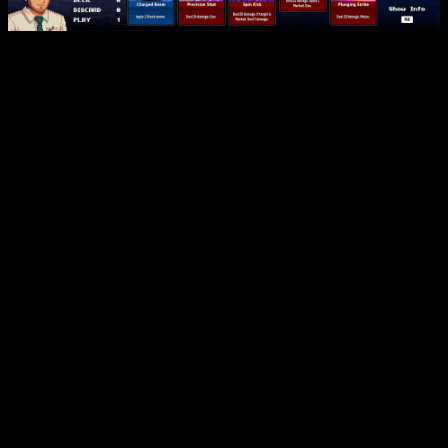
Son inmensas las referencias a series, cine y anime que
nutren este multiverso de locura; sin embargo,
Echo
Generation 2
consigue que converjan como corresponde, sin
sentirse referencias arrojadas como si nada. Tanto la historia
como los personajes logran un entorno llamativo que invita a
investigar y conocerlo todo, exploración e historias que tocan
de cerca con el mundo del juego de rol y las aventuras de
ciencia ficción, en una mezcla espectacular para disfrutar
mediante todos los sentidos.
Echo Generation 2
ya está disponible y
así se juega
Este lanzamiento mezcla un combate sólido por turnos,
característico de su primera entrega, fusionado con el
sistema de construcción de mazos que dará dinamismo a
cada batalla, pudiendo conseguir combos destructivos de
alto calibre. Más de 150 cartas con sinergias y habilidades de
lo más interesantes esperan a ser descubiertas, desde
movimientos que otorgan escudos hasta poderosas acciones