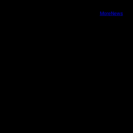
Youtube
Copyright © Todos los derechos reservados.
|
MoreNews
por AF themes.