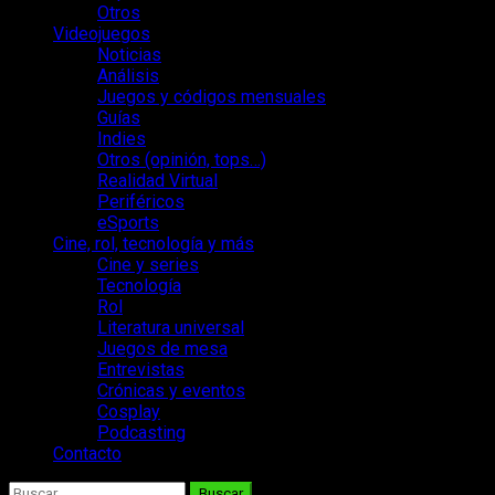
Otros
Videojuegos
Noticias
Análisis
Juegos y códigos mensuales
Guías
Indies
Otros (opinión, tops…)
Realidad Virtual
Periféricos
eSports
Cine, rol, tecnología y más
Cine y series
Tecnología
Rol
Literatura universal
Juegos de mesa
Entrevistas
Crónicas y eventos
Cosplay
Podcasting
Contacto
Buscar: