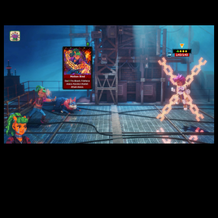
curativas o efectos que funcionarán bajo determinadas
condiciones.
Asimismo, contaremos con los distintos personajes que
brindarán variedad y enfoques diferentes a cada batalla,
abriendo un abanico de opciones monstruosas al momento
de abordar cada partida. Una de las principales características
de este título es que no se plantea como un roguelite, por lo
que la mezcla de historia con mecánicas de combate dará
lugar a una interesante etapa de transformar la baraja según la