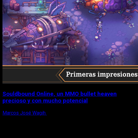
Souldbound Online, un MMO bullet heaven
precioso y con mucho potencial
Marcos José Wagih
7 de agosto, 2026
X
Facebook
Instagram