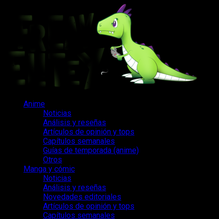
Saltar
al
contenido
Menú
Anime
principal
Noticias
Análisis y reseñas
Artículos de opinión y tops
Capítulos semanales
Guías de temporada (anime)
Otros
Manga y cómic
Noticias
Análisis y reseñas
Novedades editoriales
Artículos de opinión y tops
Capítulos semanales