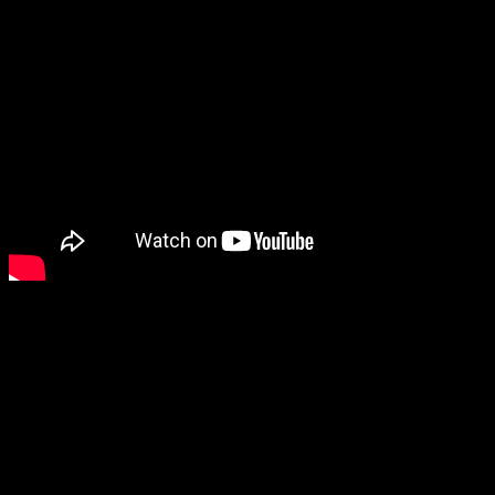
Days Gone
aún no tiene fecha de lanzamiento.
Monster Hunter World
Sin duda una de las sorpresas de la conferencia fue esta
nueva entrega de la saga
Monster Hunter.
Pudimos encontrarnos con
un gameplay en el que veíamos
el juego gráficamente y diversas mecánicas de