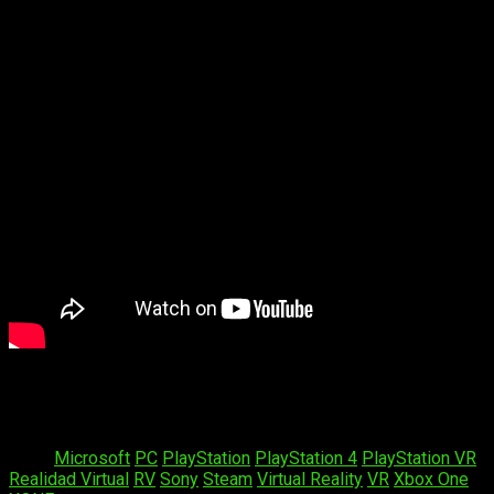
Spider-Man
llegará en
2018
para
PlayStation 4.
Un saludo y nos vemos en el mundo virtual.
Tags:
Microsoft
PC
PlayStation
PlayStation 4
PlayStation VR
Realidad Virtual
RV
Sony
Steam
Virtual Reality
VR
Xbox One