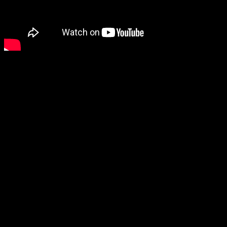
Shadow of the Colossus
saldrá en 2018.
Marvel vs. Capcom Infinite
Los juegos de lucha no se ha quedado atrás y menos aún lo
hacen
Marvel y Capcom.
Aparece en escena u
n nuevo tráiler de la historia que nos
deparará en este cruce entre cómics y videojuegos
al
puro estilo
Street Fighter.
No sólo eso, sino que,
a partir de hoy mismo, está
disponible la demo del modo historia del juego.