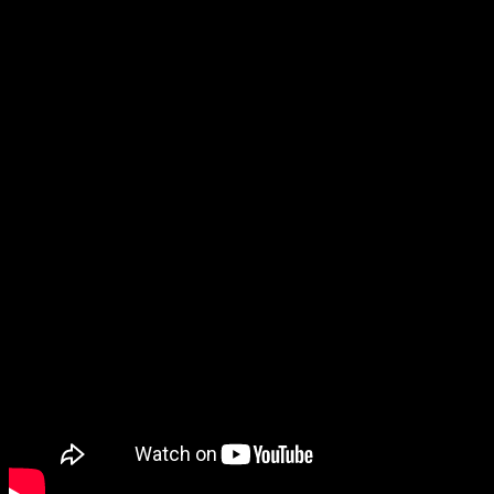
famosa saga de
shooters
.
El tráiler a destacar, es sobre
el multijugador del título
,
modo que predomina entre los usuarios de la franquicia.