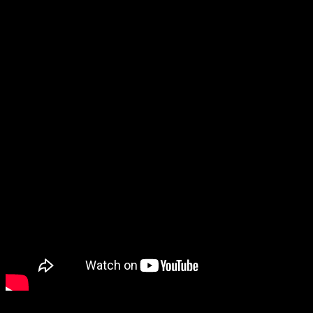
que nos han podido poner en la situación de la ciudad de
Detroit
, en Estados Unidos.
Detroit Become Human
no tiene fecha de lanzamiento aún.