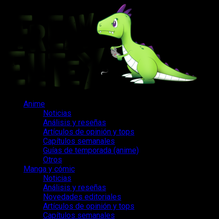
Saltar
al
contenido
Menú
Anime
principal
Noticias
Análisis y reseñas
Artículos de opinión y tops
Capítulos semanales
Guías de temporada (anime)
Otros
Manga y cómic
Noticias
Análisis y reseñas
Novedades editoriales
Artículos de opinión y tops
Capítulos semanales