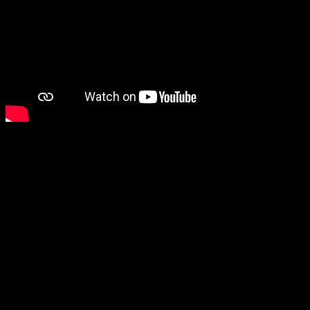
God of War
Kratos
quiere seguir dando guerra los dioses y esta vez le ha
tocado a los nórdicos.
Nos han mostrado
nuevas imágenes de posibles futuras
mecánicas dentro del título y de diversos seres
mitológicos
que nos toparemos en la historia.