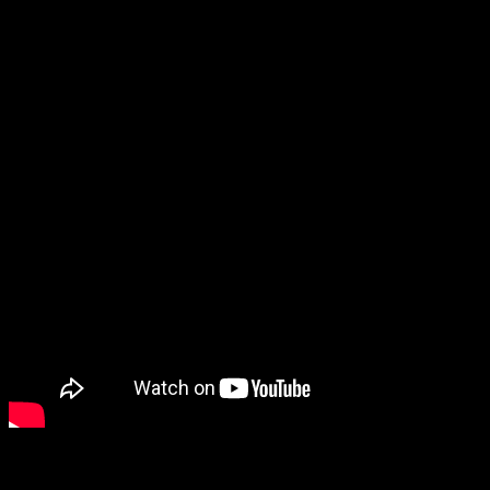
jugabilidad
, como el esquive.
Monster Hunter World
estará disponible para
2018
en
PlayStation 4, Xbox One y PC.