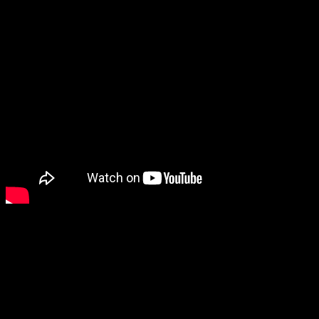
Uncharted: El Legado Perdido
saldrá el
23 de agosto
para
PlayStation 4.
Horizon: Zero Dawn
A continuación, es el turno de
Aloy
, una de las protagonistas
que más amor se ha ganado del público.