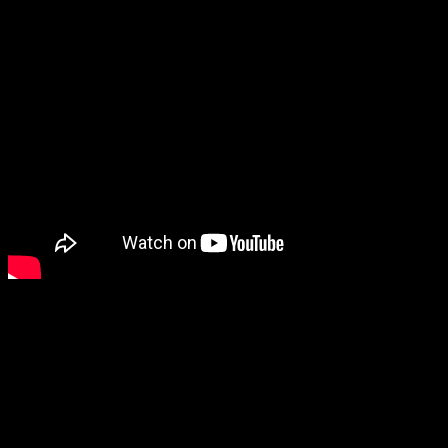
God of War
llegará
a principios de 2018
para
PlayStation 4.
Detroit Become Human
Uno de los juegos que puede que llamase más la atención el
anterior
E3
y del que hemos vuelto a saber de él muy poco.
En esta ocasión, pudimos contemplar
un vasto tráiler en el