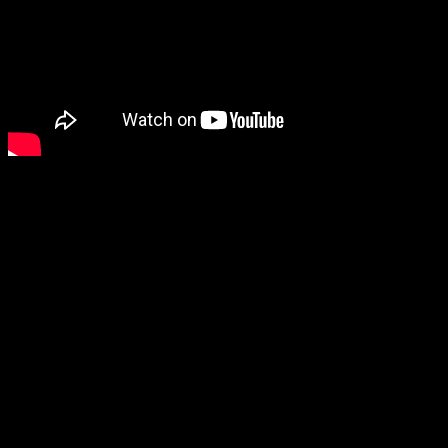
A continuación, nos enamoraron con
Star Child
, una preciosa y
nueva propuesta para los amantes de la realidad virtual.