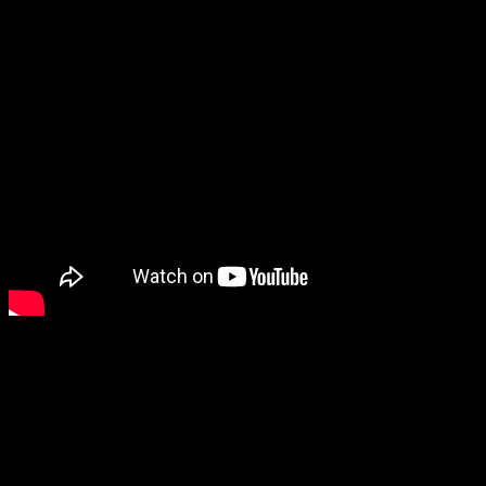
Marvel vs. Capcom Infinite
tiene su fecha de salida para el
19 de septiembre
para
PlayStation 4, Xbox One y PC.
Call of Duty: WWII
Convirtiendo los juegos futuristas en algo del pasado, llega a
nuestros ojos la nueva propuesta de
Sledgehammer
para la