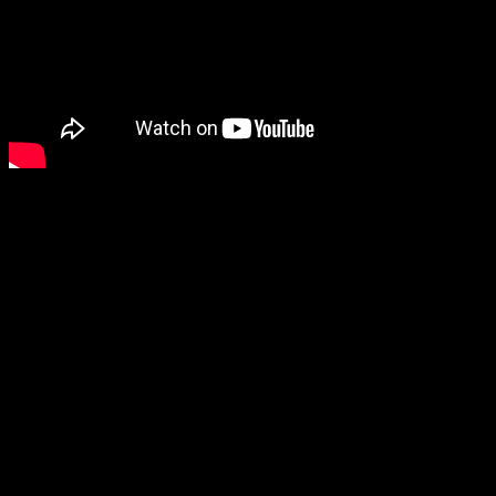
Por último, la
adorabilidad
nos comió por dentro. Un
monísimo
ratón nos encandiló a todos mientras recorría
preciosos paisajes y abatía enemigos, este es el caso de
Moos
.