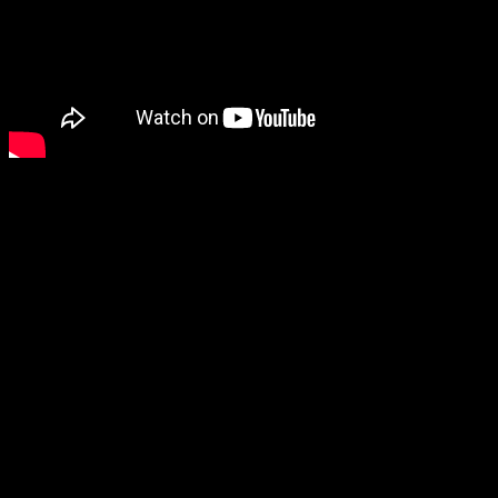
Square Enix
no ha querido quedarse atrás y han querido
seguir dándole bombo a la realidad virtual en
Final Fantasy
XV
, esta vez yendo de pesca.