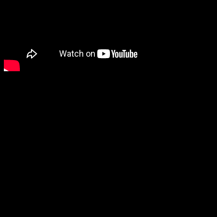
Esto no termina aquí, pues los
shooters
no quieren quedarse
atrás y nos presentan
Bravo Team
, una experiencia que nos
hará saborear la guerra en primera persona.