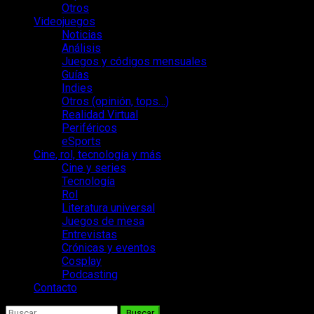
Otros
Videojuegos
Noticias
Análisis
Juegos y códigos mensuales
Guías
Indies
Otros (opinión, tops…)
Realidad Virtual
Periféricos
eSports
Cine, rol, tecnología y más
Cine y series
Tecnología
Rol
Literatura universal
Juegos de mesa
Entrevistas
Crónicas y eventos
Cosplay
Podcasting
Contacto
Buscar: