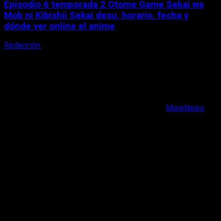
Episodio 6 temporada 2 Otome Game Sekai wa
Mob ni Kibishii Sekai desu, horario, fecha y
dónde ver online el anime
Redacción
5 de agosto, 2026
X
Facebook
Instagram
Youtube
Copyright © Todos los derechos reservados.
|
MoreNews
por AF themes.