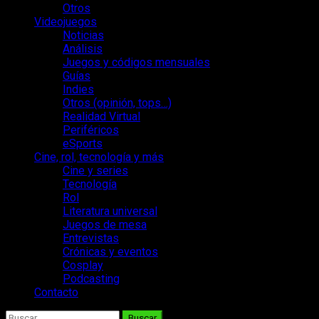
Otros
Videojuegos
Noticias
Análisis
Juegos y códigos mensuales
Guías
Indies
Otros (opinión, tops…)
Realidad Virtual
Periféricos
eSports
Cine, rol, tecnología y más
Cine y series
Tecnología
Rol
Literatura universal
Juegos de mesa
Entrevistas
Crónicas y eventos
Cosplay
Podcasting
Contacto
Buscar: