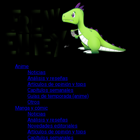
Saltar
al
contenido
Menú
Anime
principal
Noticias
Análisis y reseñas
Artículos de opinión y tops
Capítulos semanales
Guías de temporada (anime)
Otros
Manga y cómic
Noticias
Análisis y reseñas
Novedades editoriales
Artículos de opinión y tops
Capítulos semanales