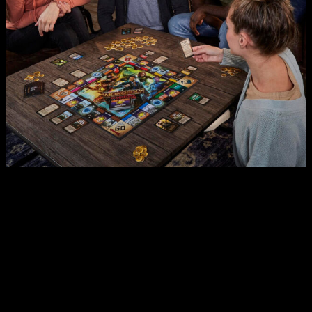
Lo ha han hecho a través de varios de mesa, destacando —
por ejemplo— el nuevo
Monopoply Dungeons & Dragons
; uno
de los juegos más clásicos de la historia vuelve con una de
las franquicias más importantes de todos los tiempos en una
muy peculiar unión muy interesante para los amantes de una u
otra. O de ambas, por supuesto.
En esta versión los jugadores formarán parte de un grupo de
aventureros que partirán en una nueva misión. Esta se
desarrollará sobre un tablero construido sobre el
lore
de los