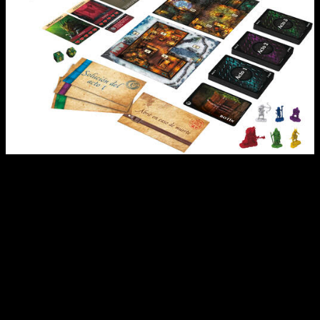
Para terminar,
Dungeons & Dragons:
H
onor
entre ladrones
y
Hasbro continúan sus aventuras mediante un juego de
estrategia. Ahora bien, ¿es necesario haber visto la película?
Pues lo cierto es que no. Tampoco hace falta conocer
D&D
al
uso, ya que se pueden disfrutar igualmente. Simple y
llanamente, se construyen sobre el universo de la propia
DnD
.
Por supuesto, si la conocemos, más que mejor.
Dicho esto, ese último juego es
Dungeons & Dragons
The
Yawning Portal
y está diseñado para toda la familia. Se
desarrollará en una taberna clásica del juego de rol, lugar en el
que se reunirán hasta 68 héroes diferentes especialmente