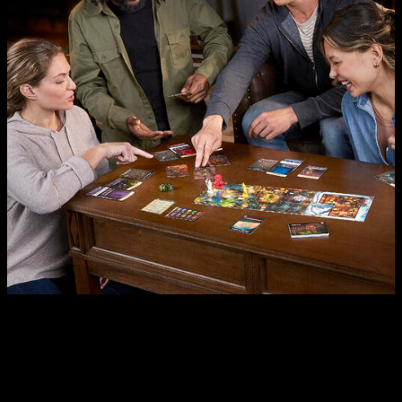
Por supuesto, no es la única novedad que nos han traído.
También podremos disfrutar de
Dungeons & Dragons: Caos
en NeverWinter
, un juego de mesa tipo
scape room
dividido
en tres partes que se podrán disfrutar en una o varias
partidas. Construido para que puedan participar en él