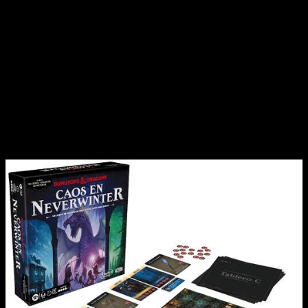
personas de 12 o más años, se describe como una
emocionante aventura en la que cada jugador podrá elegir su
raza, clase y arma inicial.
Junto con ellos exploraremos la mítica
NeverWinter
mientras el tablero se va construyendo poco a poco al tiempo
en que resolvemos diversos misterios y rompecabezas,
desde juegos de palabras hasta acertijos. Los aventureros
jugadores exploran una humilde taberna, pelarán batallas
épicas contra monstruos icónicos de D&D y emprenderán una
persecución salvaje a un mago malvado para desentrañar el
misterio de sus maléficos planes.