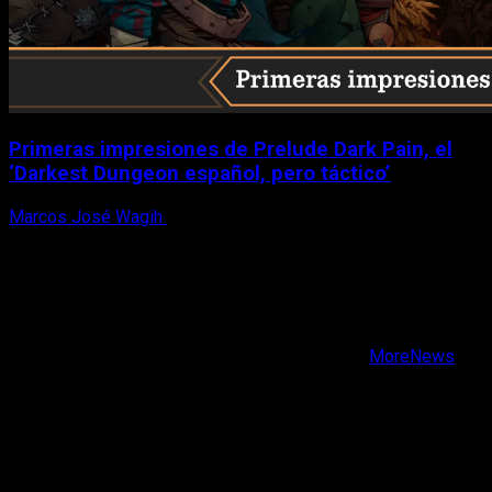
Primeras impresiones de Prelude Dark Pain, el
‘Darkest Dungeon español, pero táctico’
Marcos José Wagih
6 de agosto, 2026
X
Facebook
Instagram
Youtube
Copyright © Todos los derechos reservados.
|
MoreNews
por AF themes.