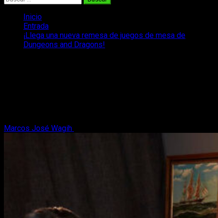
Inicio
Entrada
¡Llega una nueva remesa de juegos de mesa de
Dungeons and Dragons!
¡Llega una nueva remesa de juegos de
mesa de Dungeons and Dragons!
¡D&D: Honor entre ladrones llega con más juegos de mesa de
Dungeons and Dragons con un Monopoply, un scape room y
uno de estrategia!
Marcos José Wagih
5 de abril, 2023
4 minutos de lectura