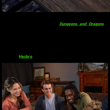
El éxito de
D&D: Honor entre ladrones
se expande con
nuevos
juegos de mesa
de
Dungeons and Dragons
y
Hasbro
; la franquicia de juegos de rol se sigue expandiendo.
Ahora que ya se ha estrenado la cinta, el público está
pidiendo más y más. Por suerte, lo tendremos, puesto que la
editora de juegos de mesa no ha tardado en darnos justo lo
que necesitamos. Algo muy lógico si tenemos en cuenta que
el filme ha sido producido por
Paramout Pictures, eOne y
la propia
Hasbro
.