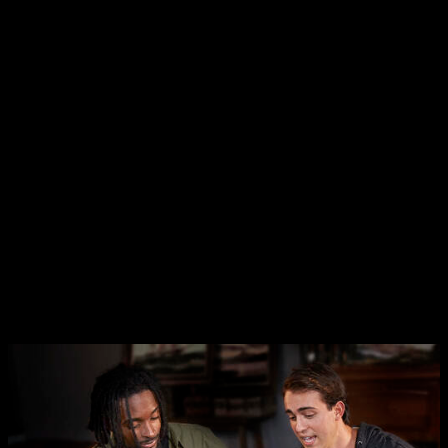
Reinos Olvidados, empleando diversos emplazamientos
míticos tanto de
DnD
como de la propia película. Cada peón
representa un personaje con una habilidad especial que le da
una ventaja sobre los demás.
Así pues, los jugadores —bien armados— podrán recorrer la
Costa de la Espalda y el peligroso Underdark mientras
intentan se enfrentan a muy diversos desafíos. Curiosamente,
este nuevo
Monopoly
viene con un sistema algo diferente,
pues la partida terminará una vez se hayan comprado todos
los lugares. Una vez eso pase, ganará el jugador que haya
obtenido más oro.
D&D: Honor entre ladrones
llega con
más juegos de mesa de
Dungeons and
Dragons