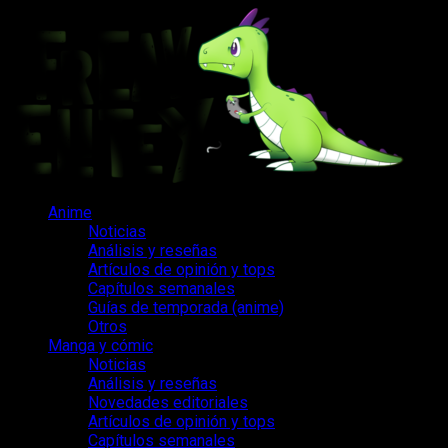
Saltar
al
contenido
Menú
Anime
principal
Noticias
Análisis y reseñas
Artículos de opinión y tops
Capítulos semanales
Guías de temporada (anime)
Otros
Manga y cómic
Noticias
Análisis y reseñas
Novedades editoriales
Artículos de opinión y tops
Capítulos semanales