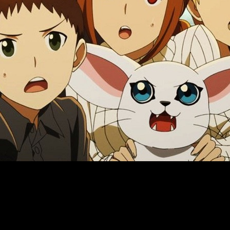
ero por fin
se ha confirmado la fecha de estreno de
Digim
 en España y LATAM todavía no se ha corroborado. Sea como fuer
e también está teniendo en España, no sería raro que también ac