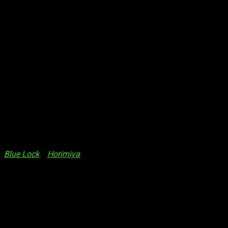
chos detalles sobre muy diversas series. Por lo tanto, esta no
mo
Blue Lock
y
Horimiya
o la séptima de
My Hero Academia
.