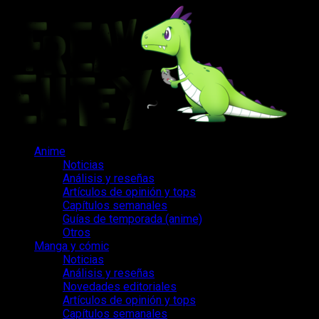
Saltar
al
contenido
Menú
Anime
principal
Noticias
Análisis y reseñas
Artículos de opinión y tops
Capítulos semanales
Guías de temporada (anime)
Otros
Manga y cómic
Noticias
Análisis y reseñas
Novedades editoriales
Artículos de opinión y tops
Capítulos semanales