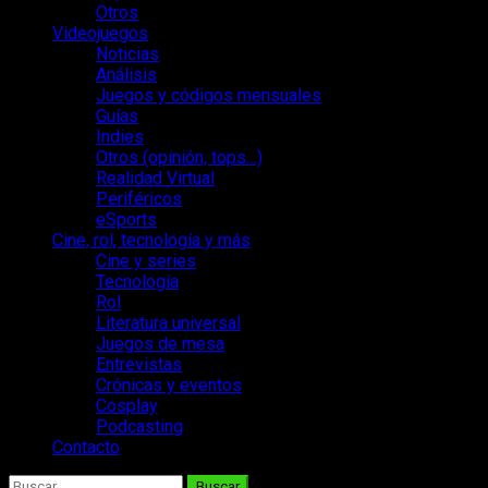
Otros
Videojuegos
Noticias
Análisis
Juegos y códigos mensuales
Guías
Indies
Otros (opinión, tops…)
Realidad Virtual
Periféricos
eSports
Cine, rol, tecnología y más
Cine y series
Tecnología
Rol
Literatura universal
Juegos de mesa
Entrevistas
Crónicas y eventos
Cosplay
Podcasting
Contacto
Buscar: