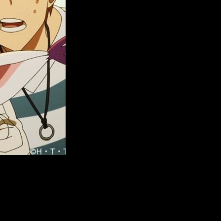
on Adventure 02: The Beginning
. Al menos siempre y cuando
e, sigue siendo una noticia muy grata, puesto que ya sabemos
abase llegando. Igual en LATAM.