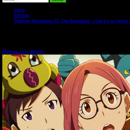
Inicio
Entrada
Digimon Adventure 02: The Beginning: ¿Cuál es su fecha 
Digimon Adventure 02: The Beginning: ¿
¡Ya sabemos cuál es la fecha de estreno de Digimon Adventure
Marcos José Wagih
25 de marzo, 2023
3 minutos de lectura