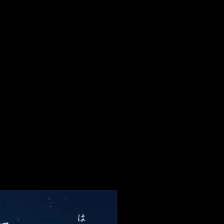
texto del Anime Japan 2023, macroevento en el que se han dado mu
bién se ha confirmado, por ejemplo, la temporada 2 de animes co
dventure 02: The Beginning