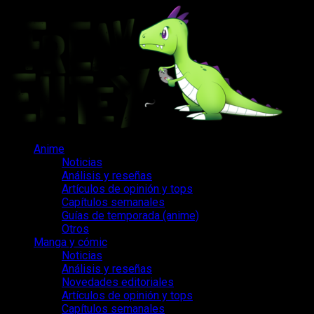
Saltar
al
contenido
Menú
Anime
principal
Noticias
Análisis y reseñas
Artículos de opinión y tops
Capítulos semanales
Guías de temporada (anime)
Otros
Manga y cómic
Noticias
Análisis y reseñas
Novedades editoriales
Artículos de opinión y tops
Capítulos semanales