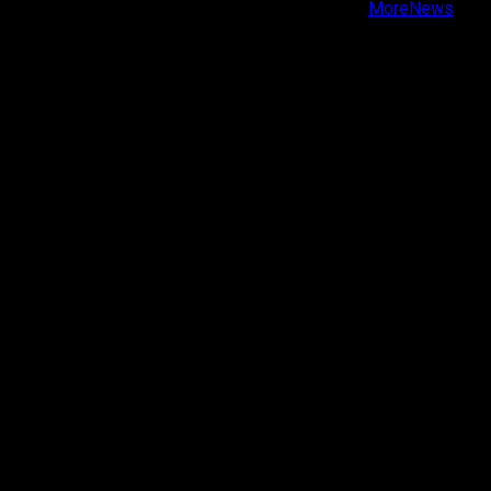
Copyright © Todos los derechos reservados.
|
MoreNews
por AF themes.