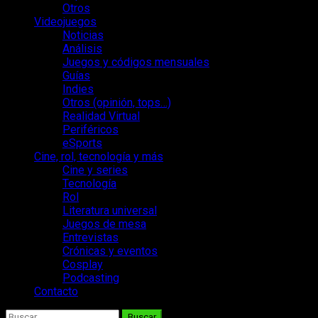
Otros
Videojuegos
Noticias
Análisis
Juegos y códigos mensuales
Guías
Indies
Otros (opinión, tops…)
Realidad Virtual
Periféricos
eSports
Cine, rol, tecnología y más
Cine y series
Tecnología
Rol
Literatura universal
Juegos de mesa
Entrevistas
Crónicas y eventos
Cosplay
Podcasting
Contacto
Buscar: