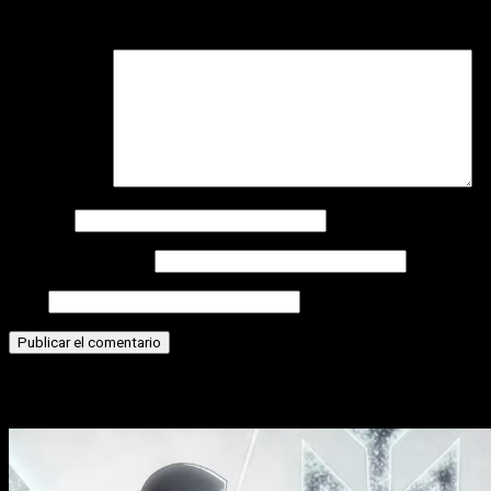
Tu dirección de correo electrónico no será publicada.
Los
campos obligatorios están marcados con
*
Comentario
*
Nombre
Correo electrónico
Web
Historias relacionadas