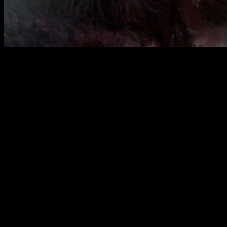
Dark Atlas: Infernum confirma su fecha de lanzamiento
durante el Horror Game Awards Showcase. El survival horror
español llegará el 14 de noviembre a PC, PS5 y Xbox Series
X|S.
El esperado
survival horror español
Dark Atlas: Infernum
confirma su fecha de lanzamiento: llegará el
14 de
noviembre de 2025
. El anuncio se ha hecho oficial durante el
Horror Game Awards Showcase
, acompañado por un
inquietante tráiler que deja claro que el infierno no es solo un
lugar, sino un estado mental.