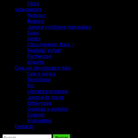
Otros
Videojuegos
Noticias
Análisis
Juegos y códigos mensuales
Guías
Indies
Otros (opinión, tops…)
Realidad Virtual
Periféricos
eSports
Cine, rol, tecnología y más
Cine y series
Tecnología
Rol
Literatura universal
Juegos de mesa
Entrevistas
Crónicas y eventos
Cosplay
Podcasting
Contacto
Buscar: