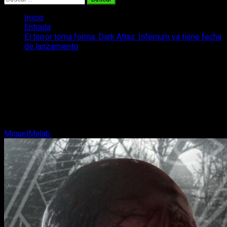
Inicio
Entrada
El terror toma forma: Dark Atlas: Infernum ya tiene fecha
de lanzamiento
El terror toma forma: Dark Atlas:
Infernum ya tiene fecha de lanzamiento
Dark Atlas: Infernum confirma su fecha de lanzamiento. El
survival horror español llegará el 14 de noviembre a PC, PS5
y Xbox Series X|S.
MiguelMalab
2 de octubre, 2025
3 minutos de lectura