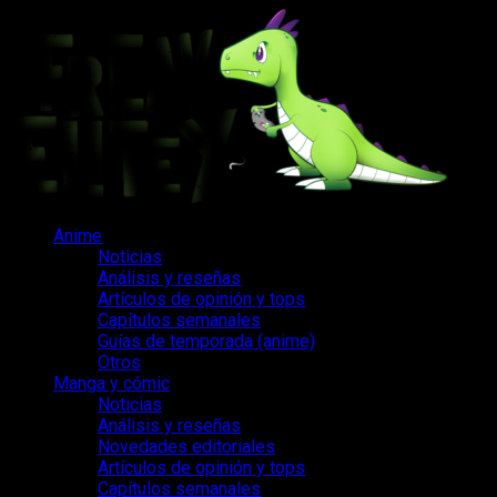
Saltar
al
contenido
Menú
Anime
principal
Noticias
Análisis y reseñas
Artículos de opinión y tops
Capítulos semanales
Guías de temporada (anime)
Otros
Manga y cómic
Noticias
Análisis y reseñas
Novedades editoriales
Artículos de opinión y tops
Capítulos semanales