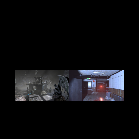
Si te llama la atención, ya puedes probar una
demo gratuita
tanto en
Steam
como en
PlayStation 5
. Nosotros ya la
hemos jugado y podemos asegurar que
merece mucho la
pena
. Además, la
edición física para PS5
ya está disponible
en preventa, lo que supone una gran opción para
coleccionistas del género.
Dark Atlas: Infernum confirma su fecha
de lanzamiento
Dark Atlas: Infernum
se perfila como una de las experiencias
más
inmersivas y perturbadoras
del survival horror
reciente.
Night Council Studio
apuesta por romper las reglas
del género, dejando de lado la acción directa en favor de una
narrativa
fragmentada y atmosférica
, que se desvela a
través de la exploración y el entorno.