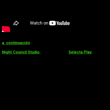
Este tráiler se añade al que ya conocíamos y que os dejamos
a continuación
, donde nos enseñaban todo acerca de su
jugabilidad. El juego, desarrollado por el estudio barcelonés
Night Council Studio
y publicado por
Selecta Play
,
promete
ser una de las propuestas más intensas del terror
psicológico en primera persona para el último empujón del
año.
La historia gira en torno a
Natalia Asensio
, Gran Maestre de
una orden esotérica secreta, quien despierta en un sótano
oscuro y decadente. La realidad se desmorona a su alrededor
mientras voces incorpóreas susurran desde las sombras.
Con enemigos invisibles al acecho y una atmósfera cargada
de tensión, deberemos
navegar entre dimensiones
fracturadas
, resolver enigmas y sobrevivir sin recurrir al
combate directo.