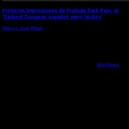
Primeras impresiones de Prelude Dark Pain, el
‘Darkest Dungeon español, pero táctico’
Marcos José Wagih
6 de agosto, 2026
X
Facebook
Instagram
Youtube
Copyright © Todos los derechos reservados.
|
MoreNews
por AF themes.