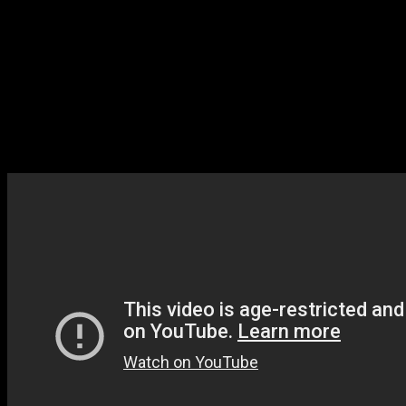
Toneladas de munición diferente: afronta los desafíos co
Bullet.
Sinopsis
Komuru Naegi, hermana pequeña de Makoto Naegi, ha es
rescata, pero el rescate se estropea por el repentino
llaman así mismos Warrios of Hope. Su líder, Monaca, de
a Toko Fukawa para intentar sobrevivir a los enloquecid