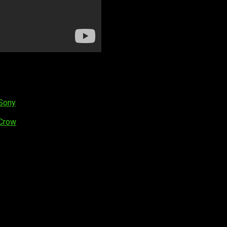
do tanto en Norteamérica como en Europa durante
el verano del
Sony
 Crow
os obligatorios están marcados con
*