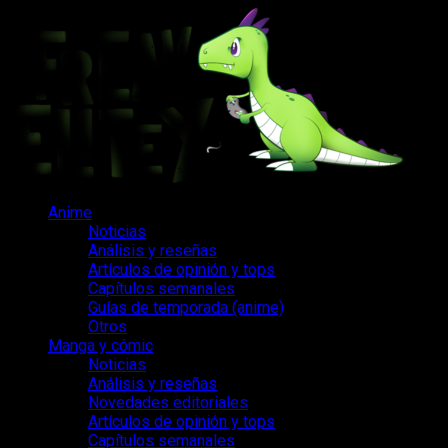
Saltar
al
contenido
Menú
Anime
principal
Noticias
Análisis y reseñas
Artículos de opinión y tops
Capítulos semanales
Guías de temporada (anime)
Otros
Manga y cómic
Noticias
Análisis y reseñas
Novedades editoriales
Artículos de opinión y tops
Capítulos semanales