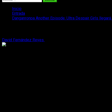
Inicio
Entrada
Danganronpa Another Episode: Ultra Despair Girls llegará
Danganronpa Another Episode: Ultra Desp
David Fernández Reyes
19 de noviembre, 2016
2 minutos de l
NIS America
se alegra de anunciar que
Danganronpa Another E
Lanzado originalmente en 2015 para
PlayStation Vit
a, este 
Danganronpa: Trigger Happy Havoc
y
Danganronpa 2: Good
Touko Fukawa, personaje perteneciente a la saga de videojue
Características
Escenas de acción en tercera persona: Usa la Hacking 
City.
Acertijos y Puzzles: los Monokuma Kids desafiarán más q
conocidas y misterios que resolver.