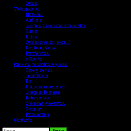
Otros
Videojuegos
Noticias
Análisis
Juegos y códigos mensuales
Guías
Indies
Otros (opinión, tops…)
Realidad Virtual
Periféricos
eSports
Cine, rol, tecnología y más
Cine y series
Tecnología
Rol
Literatura universal
Juegos de mesa
Entrevistas
Crónicas y eventos
Cosplay
Podcasting
Contacto
Buscar: