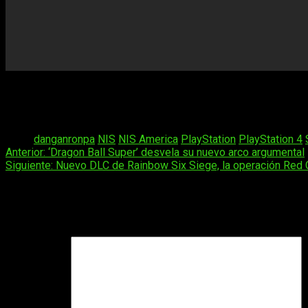
Danganronpa Another Episode: Ultra Despair Girls
será lanza
Un saludo y nos vemos en el mundo virtual.
Tags:
danganronpa
NIS
NIS America
PlayStation
PlayStation 4
Navegación
Anterior:
‘Dragon Ball Super’ desvela su nuevo arco argumental
Siguiente:
Nuevo DLC de Rainbow Six Siege, la operación Red
de
entradas
Deja una respuesta
Tu dirección de correo electrónico no será publicada.
Los camp