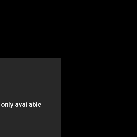
n diferentes tipos de Truth Bullets, como Paralyze y Link. Mejo
tado atrapada dentro de un misterioso apartamento durante u
 ataque de cientos de Monokumas. Komaru descubre pronto que
clara que la ciudad será un «paraíso de niños» y para conseguir
os Monokumas, escapar a los astutos Monokuma Kids y descubrir 