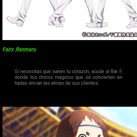
Fairy Ranmaru
es uno de los estrenos de Crunchyroll con
historia original. Veremos qué nos puede ofrecer este anime
de chicos mágicos.
Si necesitas que sanen tu corazón, acude al Bar F,
donde los chicos mágicos que se convierten en
hadas alivian las almas de sus clientes.
Farewell, My Dear Cramer