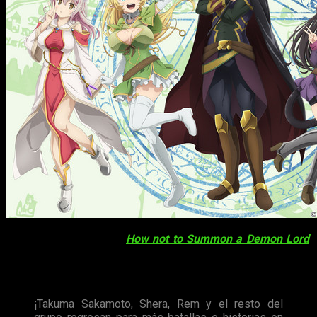
Segunda temporada de
How not to Summon a Demon Lord
,
probablemente uno de los
isekai
más populares de los
últimos años. La primera temporada también está disponible
en la plataforma.
¡Takuma Sakamoto, Shera, Rem y el resto del