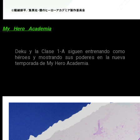
My Hero Academia
regresa de nuevo con su quinta
temporada, que cubrirá el arco del
Entrenamiento por
equipos
.
Deku y la Clase 1-A siguen entrenando como
héroes y mostrando sus poderes en la nueva
temporada de My Hero Academia.
Osamake: Romcom Where the Chilhood
Friend Won’t Lose