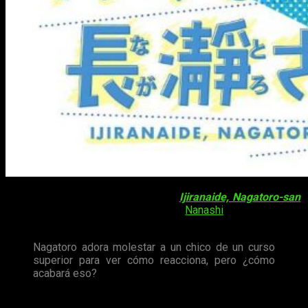
La esperada adaptación del manga
Ijiranaide, Nagatoro-san
,
obra del
mangaka
conocido como
Nanashi
, es una de las
incorporaciones estrella de Crunchyroll esta temporada.
Nagatoro adora molestar a un chico de un curso
superior para ver cómo reacciona, pero ¿cómo
acabará eso?
Fairy Ranmaru