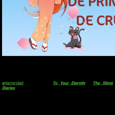
La temporada de anime de primavera de este 2021 está a la
vuelta de la esquina y
Crunchyroll
no ha dejado pasar la
oportunidad para anunciar sus próximos estrenos. Algunos
simulcast
de la temporada ya fueron anunciados con
anterioridad
. Otros, como
To Your Eternity
o
The Slime
Diaries
, confirman su disponibilidad para todos los territorios
hispanohablantes. A la espera de nuevos anuncios, estas son
las nuevas series confirmadas por Crunchyroll para esta
temporada de primavera 2021, todas ellas disponibles tanto
para Latinoamérica como España: