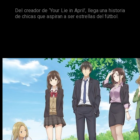
Del creador de ‘Your Lie in April’, llega una historia
de chicas que aspiran a ser estrellas del fútbol.
HigeHiro: After Being Rejected, I
Shaved and Took in a High School
Runaway