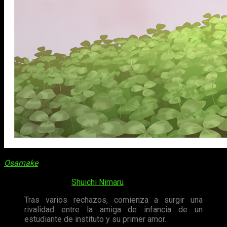
Osamake
es otra de las aspirantes a comedia romántica
escolares estrella de esta primavera. Está basada en las
novelas ligeras de
Shuichi Nimaru
.
Tras varios rechazos, comienza a surgir una
rivalidad entre la amiga de infancia de un
estudiante de instituto y su primer amor.