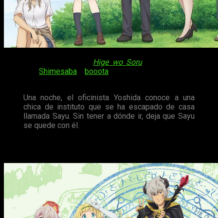
También conocida como
Hige wo Soru
, el anime adapta el
manga de
Shimesaba
y
booota
. Tal vez nos encontremos ante
el drama romántico de esta primavera.
Una noche, el oficinista Yoshida conoce a una
chica de instituto que se ha escapado de casa
llamada Sayu. Sin tener a dónde ir, deja que Sayu
se quede con él.
How not to Summon a Demon Lord Ω