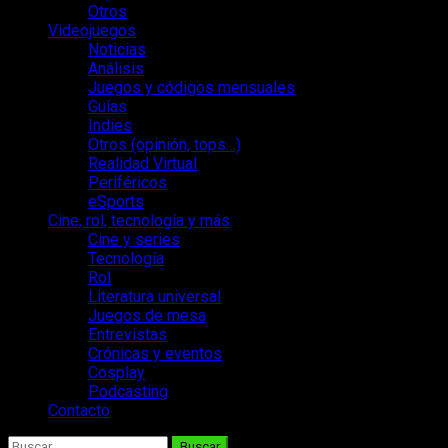
Otros
Videojuegos
Noticias
Análisis
Juegos y códigos mensuales
Guías
Indies
Otros (opinión, tops…)
Realidad Virtual
Periféricos
eSports
Cine, rol, tecnología y más
Cine y series
Tecnología
Rol
Literatura universal
Juegos de mesa
Entrevistas
Crónicas y eventos
Cosplay
Podcasting
Contacto
Buscar: