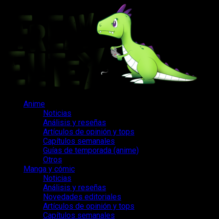
Saltar
al
contenido
Menú
Anime
principal
Noticias
Análisis y reseñas
Artículos de opinión y tops
Capítulos semanales
Guías de temporada (anime)
Otros
Manga y cómic
Noticias
Análisis y reseñas
Novedades editoriales
Artículos de opinión y tops
Capítulos semanales