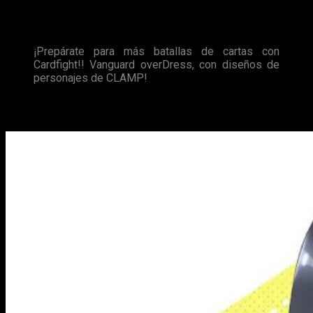
Nueva serie de la franquicia
Cardfight!! Vanguard
, basada en
el popular juego de cartas coleccionables. Esta vez, con
nuevos personajes.
¡Prepárate para más batallas de cartas con
Cardfight!! Vanguard overDress, con diseños de
personajes de CLAMP!
Don’t Toy with Me, Miss Nagatoro