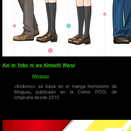
Koi to Yobu ni wa Kimochi Warui
(
KoiKimo
) es una de las
comedias románticas de esta primavera. Adaptación del
webmanga de
Mogusu
.
«Koikimo» se basa en el manga homónimo de
Mogusu, publicado en la Comic POOL de
Ichijinsha desde 2015.
My Hero Academia Season 5