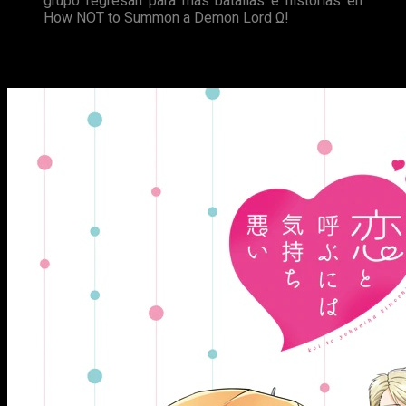
grupo regresan para más batallas e historias en
How NOT to Summon a Demon Lord Ω!
KoiKimo