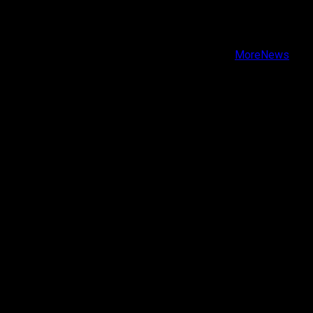
Facebook
Instagram
Youtube
Copyright © Todos los derechos reservados.
|
MoreNews
por AF themes.