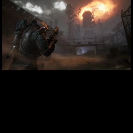
Cronos The New Dawn
ofrece un inquietante viaje a
través del tiempo y el terror.
Está ambientado en dos
épocas. El futuro en decadencia y la Polonia de los años 80,
los jugadores se sumergen en un mundo inspirado en el
auténtico barrio de Cracovia, Nowa Huta, donde sobrevivir
significa manipular el tiempo.
Juegas como un Viajero, agente del misterioso Colectivo,
que emerge de un futuro distópico para sumergirte en
el tiempo y rescatar a la gente antes de que perezca en