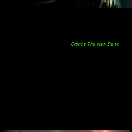
Lo nuevo de Bloober Team, Cronos The New Dawn confirma
edición en formato físico solo para PS5 y confirma más
detalles.
Lo nuevo de
Bloober Team
, creadores de
Silent Hill 2
Remake
, llegará este otoño con
Cronos The New Dawn
, que
además, acaba de confirmar su edición en formato físico. Y
es que al parecer, Xbox ya ha dejado de ser rentable en este
formato, por lo que esta, solo llegará a PS5.
Lo hará de la mano de
Skybound Games
, quienes en su día
distribuyeron
The Callisto Protocol
, y se espera que tenga el
mismo precio que en formato digital. Eso sí, por el momento
se desconoce si esta versión tendrá algún incentivo. Pues os
recordamos que aún continúa sin fecha de lanzamiento más
allá de que llegará este otoño.
Cronos The New Dawn
llega en formato
físico pero solo para PS5