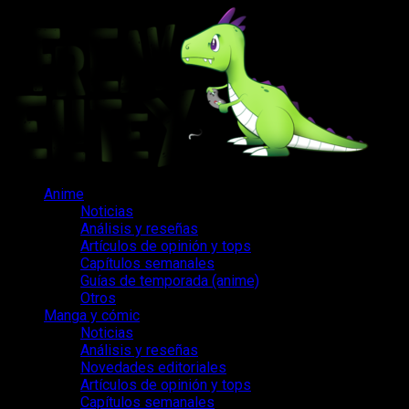
Saltar
al
contenido
Menú
Anime
principal
Noticias
Análisis y reseñas
Artículos de opinión y tops
Capítulos semanales
Guías de temporada (anime)
Otros
Manga y cómic
Noticias
Análisis y reseñas
Novedades editoriales
Artículos de opinión y tops
Capítulos semanales