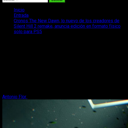
Inicio
Entrada
Cronos The New Dawn, lo nuevo de los creadores de
Silent Hill 2 remake, anuncia edición en formato físico
solo para PS5
Cronos The New Dawn, lo nuevo de los
creadores de Silent Hill 2 remake,
anuncia edición en formato físico solo
para PS5
Lo nuevo de Bloober Team, Cronos The New Dawn confirma
edición en formato físico solo para PS5 y confirma más
detalles.
Antonio Flor
18 de junio, 2025
2 minutos de lectura