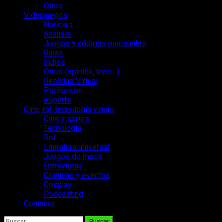
Otros
Videojuegos
Noticias
Análisis
Juegos y códigos mensuales
Guías
Indies
Otros (opinión, tops…)
Realidad Virtual
Periféricos
eSports
Cine, rol, tecnología y más
Cine y series
Tecnología
Rol
Literatura universal
Juegos de mesa
Entrevistas
Crónicas y eventos
Cosplay
Podcasting
Contacto
Buscar: