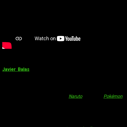
Javier Balas
Javier Balas
es un excelente
actor de doblaje
español y
con una gran trayectoria a sus espaldas. Versado en multitud
de escenarios, ha participado tanto en series de animación,
programas televisivos como videojuegos. Aunque es
especialmente conocido entre los amantes del anime por sus
papeles como
Naruto Uzumaki
(
Naruto
) y
Brock
(
Pokémon
),
ha interpretado de papeles a lo largo de su carrera. Debutó,
con tan solo 11 años, en
La Ley de los Ángeles
, aunque, en
realidad, comenzó mucho antes. Análogamente, citar todos y
cada uno de sus trabajos, sin lugar a duda, sería una ardua
tarea, por lo que mencionaré solo un par más de