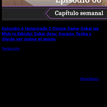
Episodio 6 temporada 2 Otome Game Sekai wa
Mob ni Kibishii Sekai desu, horario, fecha y
dónde ver online el anime
Redacción
5 de agosto, 2026
X
Facebook
Instagram
Youtube
Copyright © Todos los derechos reservados.
|
MoreNews
por AF themes.