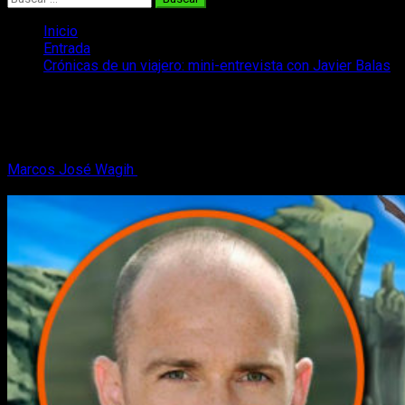
Inicio
Entrada
Crónicas de un viajero: mini-entrevista con Javier Balas
Crónicas de un viajero: mini-entrevista
con Javier Balas
Marcos José Wagih
22 de noviembre, 2017
2 minutos de
lectura