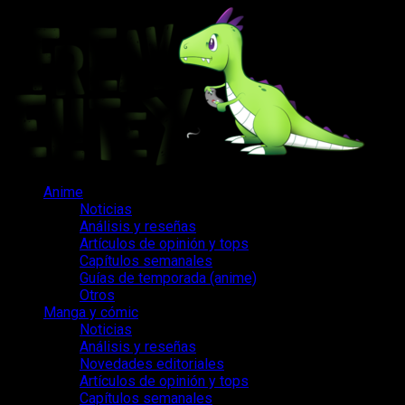
Saltar
al
contenido
Menú
Anime
principal
Noticias
Análisis y reseñas
Artículos de opinión y tops
Capítulos semanales
Guías de temporada (anime)
Otros
Manga y cómic
Noticias
Análisis y reseñas
Novedades editoriales
Artículos de opinión y tops
Capítulos semanales