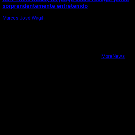
sorprendentemente entretenido
Marcos José Wagih
8 de agosto, 2026
X
Facebook
Instagram
Youtube
Copyright © Todos los derechos reservados.
|
MoreNews
por AF themes.