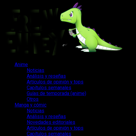
Saltar
al
contenido
Menú
Anime
principal
Noticias
Análisis y reseñas
Artículos de opinión y tops
Capítulos semanales
Guías de temporada (anime)
Otros
Manga y cómic
Noticias
Análisis y reseñas
Novedades editoriales
Artículos de opinión y tops
Capítulos semanales