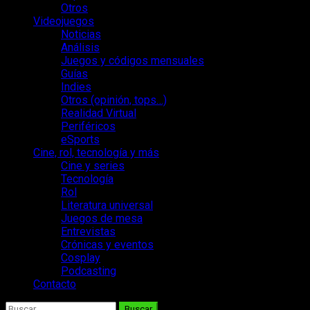
Otros
Videojuegos
Noticias
Análisis
Juegos y códigos mensuales
Guías
Indies
Otros (opinión, tops…)
Realidad Virtual
Periféricos
eSports
Cine, rol, tecnología y más
Cine y series
Tecnología
Rol
Literatura universal
Juegos de mesa
Entrevistas
Crónicas y eventos
Cosplay
Podcasting
Contacto
Buscar: