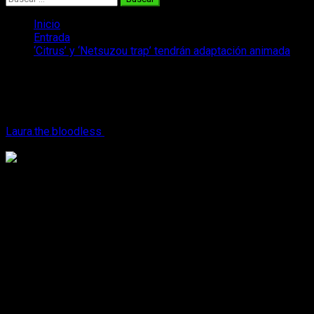
Inicio
Entrada
‘Citrus’ y ‘Netsuzou trap’ tendrán adaptación animada
‘Citrus’ y ‘Netsuzou trap’ tendrán
adaptación animada
Laura.the.bloodless
18 de noviembre, 2016
2 minutos de
lectura
Se avecina una buena época para los amantes del
yuri —
género de
relaciónes lésbicas
—. Dos de las series
actualmente más conocidas en el género van a tener
adaptación a anime. Estas dos obras no son otras que
Citrus
y
Netsuzou
trap
.
Aunque se conocen pocos detalles de
dichas adaptaciones, se estima que serán bien recibidas en
el mundo y universo
otaku
por su bien mencionado éxito.
NTR: Netsuzuo trap