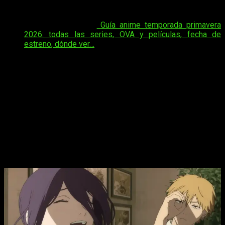
próximo 30 de abril
.
Tal vez te interese:
Guía anime temporada primavera
2026: todas las series, OVA y películas, fecha de
estreno, dónde ver…
La producción promete una
fidelidad absoluta
al estilo visual
único de MAPPA, elevando la acción y la emoción a un
nivel que los fans llevan esperando desde el final de la
primera temporada. La película se centra en la aparición de
Reze,
un personaje que cambiará por completo la vida de
Denji en una
narrativa
cargada de romance, explosiones y
giros inesperados.
Este estreno se posiciona como una experiencia
evocadora
e inolvidable
, permitiendo disfrutar de la continuación oficial
de la saga de forma simultánea.