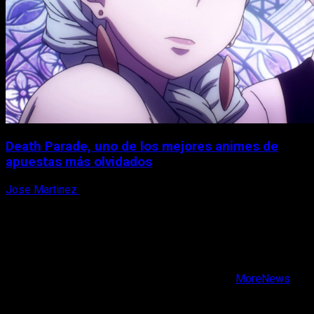
Death Parade, uno de los mejores animes de
apuestas más olvidados
Jose Martinez
7 de agosto, 2026
X
Facebook
Instagram
Youtube
Copyright © Todos los derechos reservados.
|
MoreNews
por AF themes.