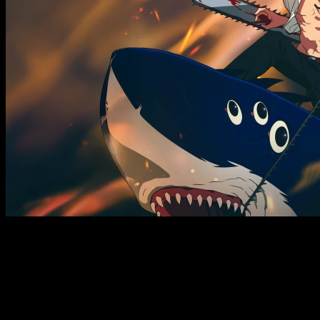
El arco más explosivo de Chainsaw Man está a punto de
comenzar
El fenómeno creado por
Tatsuki Fujimoto
se prepara para su
gran salto al formato cinematográfico en streaming.
Crunchyroll ha anunciado oficialmente que
Chainsaw Man –
The Movie: Reze-arc
se estrenará en su plataforma el