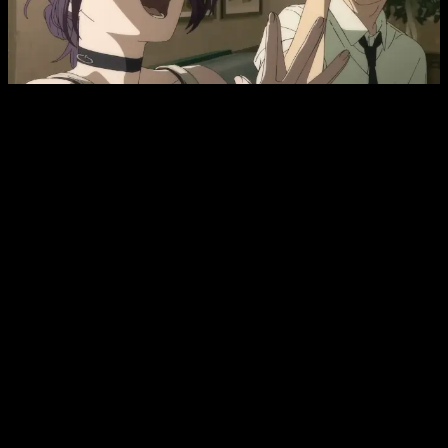
El manga de
Chainsaw Man
ha superado recientemente la
impresionante cifra de
28 millones de copias en
circulación
en todo el mundo.
La película de
Chainsaw Man
en
streaming llegará a Crunchyroll
Como ya hemos dicho, el lanzamiento de la cinta el próximo
30 de abril
permitirá a los fans acceder al contenido sin
esperas adicionales. Como responsable de la distribución
mundial,
Crunchyroll ha confirmado que el largometraje
mantendrá los estándares de calidad que caracterizan a
sus grandes exclusivas
.
Chainsaw Man – The Movie: Reze-arc
estará disponible
por
suscripción mensual de Crunchyroll
(desde 4,99€
según el plan), ofreciendo la película en alta definición y con
subtítulos en múltiples idiomas. Además, para quienes