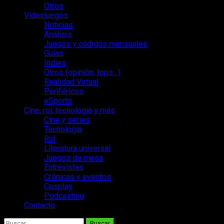
Otros
Videojuegos
Noticias
Análisis
Juegos y códigos mensuales
Guías
Indies
Otros (opinión, tops…)
Realidad Virtual
Periféricos
eSports
Cine, rol, tecnología y más
Cine y series
Tecnología
Rol
Literatura universal
Juegos de mesa
Entrevistas
Crónicas y eventos
Cosplay
Podcasting
Contacto
Buscar: