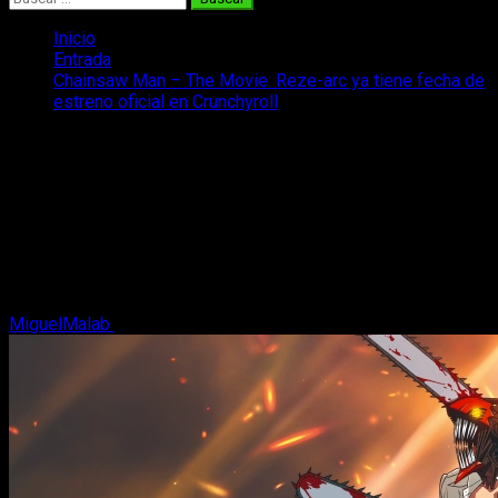
Inicio
Entrada
Chainsaw Man – The Movie: Reze-arc ya tiene fecha de
estreno oficial en Crunchyroll
Chainsaw Man – The Movie: Reze-arc
ya tiene fecha de estreno oficial en
Crunchyroll
¡Oficial! Crunchyroll estrenará la película Chainsaw Man Reze-
arc el 30 de abril. Así es el regreso de Denji y la llegada de
Reze.
MiguelMalab
24 de abril, 2026
2 minutos de lectura