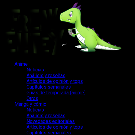
Saltar
al
contenido
Menú
Anime
principal
Noticias
Análisis y reseñas
Artículos de opinión y tops
Capítulos semanales
Guías de temporada (anime)
Otros
Manga y cómic
Noticias
Análisis y reseñas
Novedades editoriales
Artículos de opinión y tops
Capítulos semanales