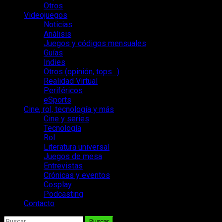
Otros
Videojuegos
Noticias
Análisis
Juegos y códigos mensuales
Guías
Indies
Otros (opinión, tops…)
Realidad Virtual
Periféricos
eSports
Cine, rol, tecnología y más
Cine y series
Tecnología
Rol
Literatura universal
Juegos de mesa
Entrevistas
Crónicas y eventos
Cosplay
Podcasting
Contacto
Buscar: