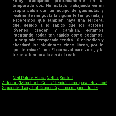
Estoy trabajando profundamente en la
temporada dos. He estado trabajando en mi
propio salón con un equipo de guionistas y
realmente me gusta la siguiente temporada, y
esperemos que también haya una tercera,
que, debido a lo rápido que los actores
jóvenes crecen y cambian, estamos
intentando rodar tan rápido como podamos.
La segunda temporada tendrá 10 episodios y
abordará los siguientes cinco libros, por lo
que terminará con El carnaval carnívoro, y la
tercera temporada será el resto
Si aún no has visto la primera temporada debes saber que ya
está disponible para todos los suscriptores de
Netflix
.
Tags:
Neil Patrick Harris
Netflix
Snicket
Navegación
Anterior:
¡’Mitsuboshi Colors’ tendrá anime para televisión!
Siguiente:
‘Fairy Tail: Dragon Cry’ saca segundo tráiler
de
entradas
Deja una respuesta
Tu dirección de correo electrónico no será publicada.
Los
campos obligatorios están marcados con
*