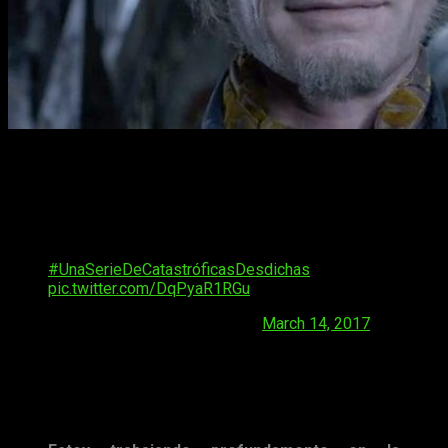
Netflix
ha compartido la noticia con sus seguidores de las
redes sociales entregándoles una carta escrita por
Lemony
Snicket
, personaje el cual, nos ha ido narrando las desdichas
desgracias de los protagonistas de la serie.
Lamentamos compartir este trágico anuncio:
#UnaSerieDeCatastróficasDesdichas
pic.twitter.com/DqPyaR1RGu
— Netflix España (@NetflixES)
March 14, 2017
Una serie de catastróficas desdichas
es la adaptación de las
novelas de
Daniel Handler
, el cual utiliza el pseudónimo de
Snicket
y que ya comentó con anterioridad sus intenciones
de continuar la serie.