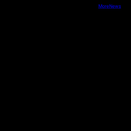
Copyright © Todos los derechos reservados.
|
MoreNews
por AF themes.