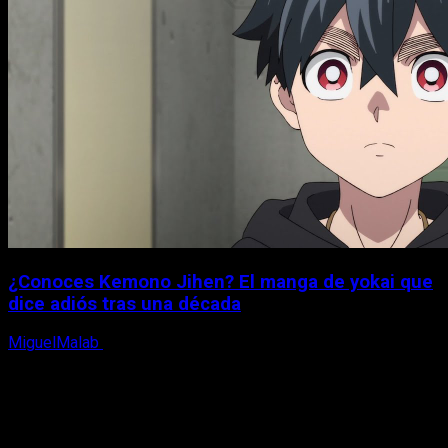
¿Conoces Kemono Jihen? El manga de yokai que
dice adiós tras una década
MiguelMalab
8 de agosto, 2026
X
Facebook
Instagram
Youtube