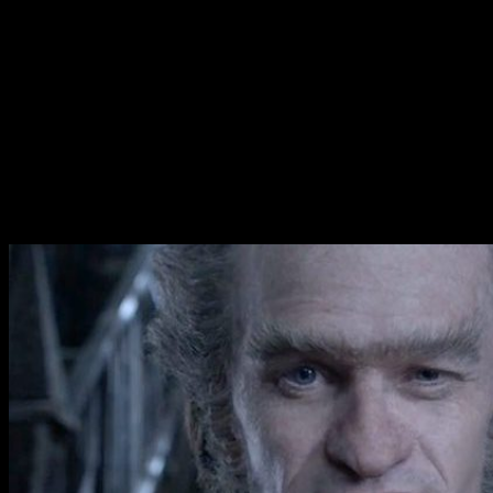
Se ha anunciado oficialmente que la adaptación de las
novelas de
Lemony Snicket
tendrá una segunda temporada
en la plataforma de
Netflix
.
La posibilidad de una segunda temporada ya era más que
palpable desde el inicio de la primera entrega, aún así, se ha
confirmado recientemente el encargo de más episodios de
Una serie de catastróficas desdichas
.
Netflix
ha anunciado
oficialmente la renovación de la serie en la que
Neil Patrick
Harris
es el protagonista, todavía no hay ningún detalle
acerca de la fecha de estreno de la segunda temporada.