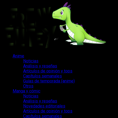
Saltar
al
contenido
Menú
Anime
principal
Noticias
Análisis y reseñas
Artículos de opinión y tops
Capítulos semanales
Guías de temporada (anime)
Otros
Manga y cómic
Noticias
Análisis y reseñas
Novedades editoriales
Artículos de opinión y tops
Capítulos semanales