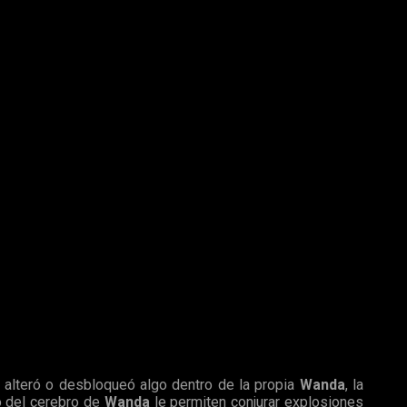
a
la Gema de la Mente,
una de las seis
Gemas del Infinito
.
ia el mundo de
los mutantes
, debido a que en el
Diccionario
e alteró o desbloqueó algo dentro de la propia
Wanda
, la
o del cerebro de
Wanda
le permiten conjurar explosiones