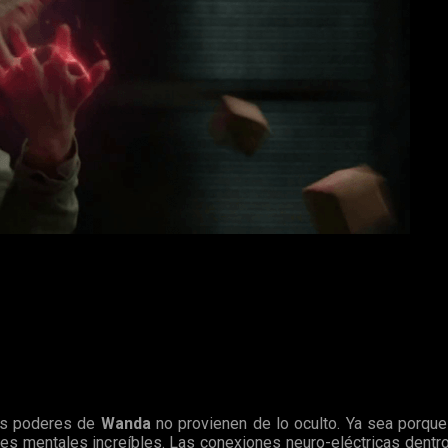
o
ajes
fueron mejorados
con el cetro de
Loki
, cetro que contení
la
Bruja Escarlata
podría ser
la conexión
que necesitamos hac
uiente descripción del personaje:
los poderes de
Wanda
no provienen de lo oculto. Ya sea porqu
eres mentales increíbles. Las conexiones neuro-eléctricas dentr