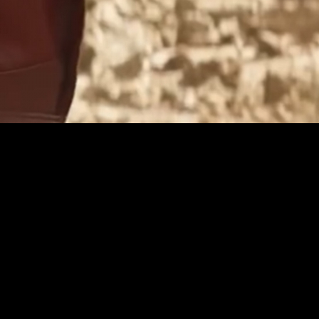
erso Cinematográfico de Marvel
.
nvierno
, en esta vimos como el
Barón Strucker
experimentaba