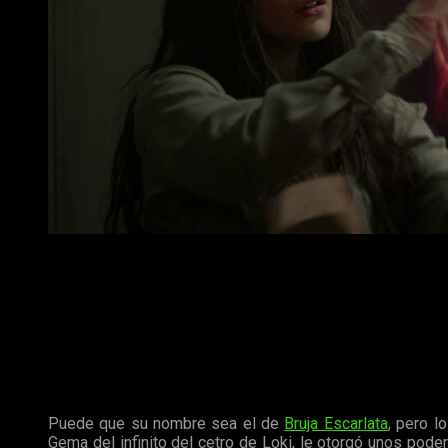
Bruja Escarlata en Capitán América: El Soldado de Inviern
Ya en
Vengadores: La Era de Ultrón
supimos que estos person
Disney y Fox
Ahora que
Disney
compró
Fox
, el origen de los poderes de 
Visual del Universo Cinematográfico de Marvel
sale la sig
Puede que su nombre sea el de
Bruja Escarlata
, pero 
Gema del infinito del cetro de Loki, le otorgó unos pod