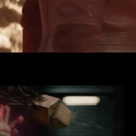
as las papeletas como para pasar a
ser
mutante
dentro del
Univ
as escenas post-créditos
de
Capitán América: El Soldado de I