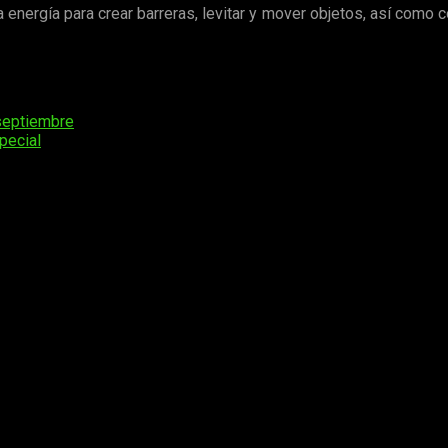
a energía para crear barreras, levitar y mover objetos, así como c
l poder
del cetro podría haber desbloqueado
el Gen-X de Wan
 septiembre
pecial
os obligatorios están marcados con
*