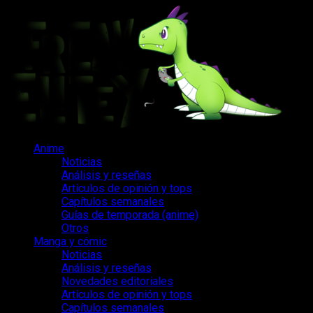
Saltar
al
contenido
Menú
Anime
principal
Noticias
Análisis y reseñas
Artículos de opinión y tops
Capítulos semanales
Guías de temporada (anime)
Otros
Manga y cómic
Noticias
Análisis y reseñas
Novedades editoriales
Artículos de opinión y tops
Capítulos semanales