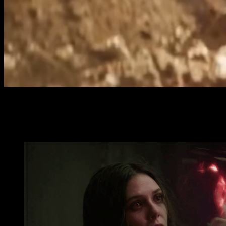
El personaje de
la
Bruja Escarlata
(Elizabeth Olsen) tiene tod
La primera vez
que vimos a este personaje
fue
en una de l
con
ella
y con
su hermano.