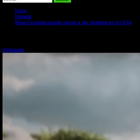
Inicio
Entrada
Bruja Escarlata puede volver a ser mutante en el UCM
Bruja Escarlata puede volver a ser muta
Splaxpum
16 de septiembre, 2018
2 minutos de lectura