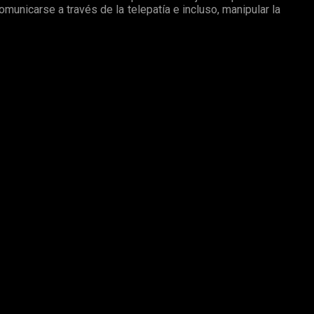
omunicarse a través de la telepatía e incluso, manipular la
da
, gen que
controla las mutaciones
en el organismo.