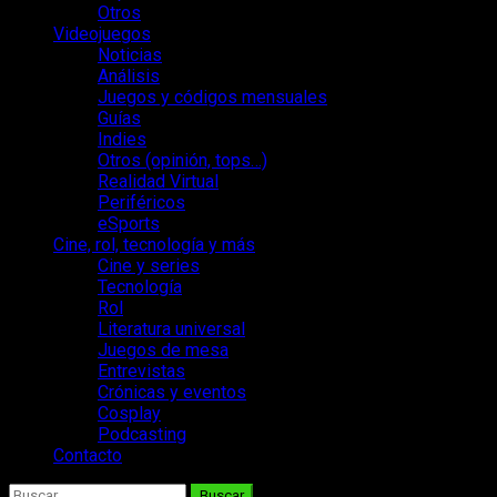
Otros
Videojuegos
Noticias
Análisis
Juegos y códigos mensuales
Guías
Indies
Otros (opinión, tops…)
Realidad Virtual
Periféricos
eSports
Cine, rol, tecnología y más
Cine y series
Tecnología
Rol
Literatura universal
Juegos de mesa
Entrevistas
Crónicas y eventos
Cosplay
Podcasting
Contacto
Buscar: