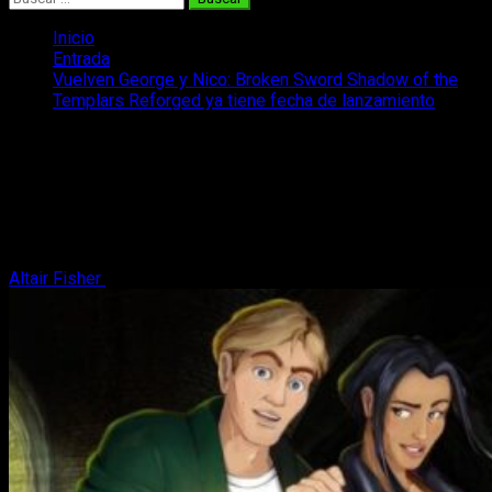
Inicio
Entrada
Vuelven George y Nico: Broken Sword Shadow of the
Templars Reforged ya tiene fecha de lanzamiento
Vuelven George y Nico: Broken Sword
Shadow of the Templars Reforged ya
tiene fecha de lanzamiento
Volveremos a ser George Stobbart
Altair Fisher
17 de agosto, 2024
3 minutos de lectura