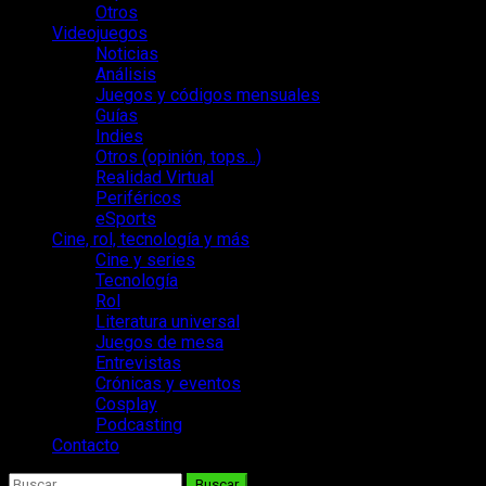
Otros
Videojuegos
Noticias
Análisis
Juegos y códigos mensuales
Guías
Indies
Otros (opinión, tops…)
Realidad Virtual
Periféricos
eSports
Cine, rol, tecnología y más
Cine y series
Tecnología
Rol
Literatura universal
Juegos de mesa
Entrevistas
Crónicas y eventos
Cosplay
Podcasting
Contacto
Buscar: