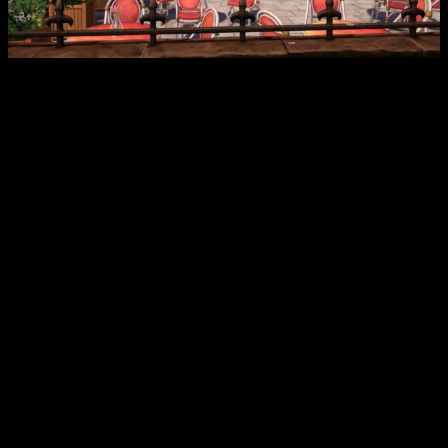
Los fondos se han repintado a partir del arte lineal dibujado
originalmente por los maquetistas de Don Blooth, los sprites
se han reanimado y el audio se ha mejorado para aportar
nuevos niveles de fidelidad al discurso y a la legendaria
banda sonora.
El propio
Charles Cecil
, fundador y CEO de Revolution
Software, declara: «
Point and click ofrece una interfaz
sencilla de la que emerge una jugabilidad cautivadora y
desafiante. Pero la experiencia del usuario no ha cambiado
desde los años 90, cuando Broken Sword redefinió el género.
Nuestra investigación sugiere que los jugadores prefieren
ahora una experiencia más contemporánea». Broken Sword
cuenta con una base de fans enormemente apasionada, que
abarca más de tres generaciones. Con estas mejoras
gráficas y de experiencia de usuario, estamos deseando
escuchar las opiniones de los fans una vez que el juego
llegue, de nuevo, a una cuarta generación que adora los
juegos narrativos
«