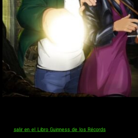
Si hay algún juego que creo que tiene que jugarse una vez en
la vida, ése es
Broken Sword
. Hablamos de una franquicia
con multitud de entregas. Pero si hay alguna que destaca
entre todas, ese es su primer lanzamiento. De hecho, le valió
para
salir en el Libro Guinness de los Récords
. Conscientes
de ello, desde
Revolution Software
anunciaron hace tiempo