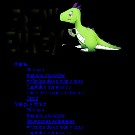
Saltar
al
contenido
Menú
Anime
principal
Noticias
Análisis y reseñas
Artículos de opinión y tops
Capítulos semanales
Guías de temporada (anime)
Otros
Manga y cómic
Noticias
Análisis y reseñas
Novedades editoriales
Artículos de opinión y tops
Capítulos semanales