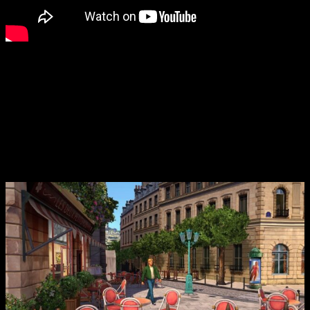
Presentado a bombo y platillo en la Gamescom 2023 de
Colonia,
esta nueva versión traerá una mejora sustancial
de una de las aventuras más populares de todos los
tiempos
. Se trata de una versión completamente revitalizada
y «reforjada» de la aventura trotamundos original de George y
Nico, que llevará a los jugadores desde las atmosféricas
avenidas de la capital francesa hasta las montañas cargadas
de misterio de Siria, pasando por la soleada costa española y
toda una serie de impresionantes localizaciones intermedias.