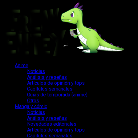
Saltar
al
contenido
Menú
Anime
principal
Noticias
Análisis y reseñas
Artículos de opinión y tops
Capítulos semanales
Guías de temporada (anime)
Otros
Manga y cómic
Noticias
Análisis y reseñas
Novedades editoriales
Artículos de opinión y tops
Capítulos semanales