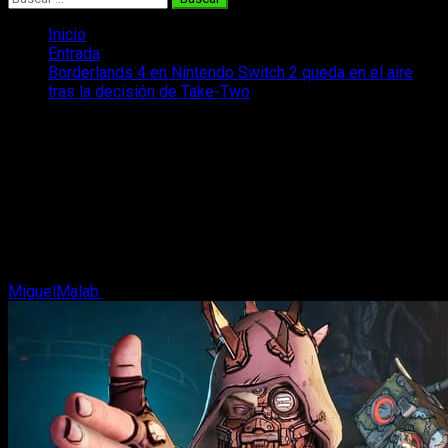
Inicio
Entrada
Borderlands 4 en Nintendo Switch 2 queda en el aire
tras la decisión de Take-Two
Borderlands 4 en Nintendo Switch 2
queda en el aire tras la decisión de
Take-Two
Borderlands 4 en Nintendo Switch 2 queda en pausa y la
decisión de Take-Two abre dudas reales sobre el futuro de la
saga en la próxima consola
MiguelMalab
4 de febrero, 2026
2 minutos de lectura