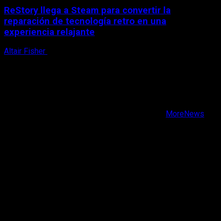
ReStory llega a Steam para convertir la
reparación de tecnología retro en una
experiencia relajante
Altair Fisher
8 de agosto, 2026
X
Facebook
Instagram
Youtube
Copyright © Todos los derechos reservados.
|
MoreNews
por AF themes.