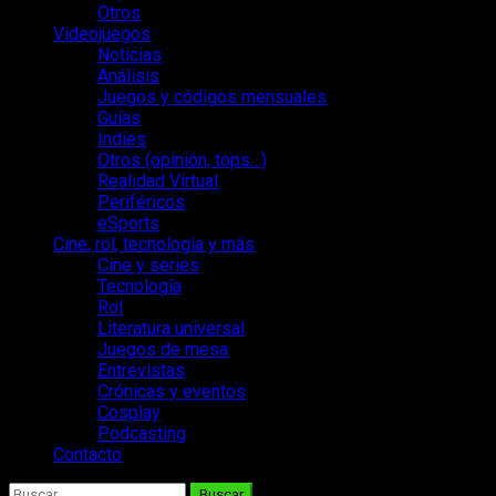
Otros
Videojuegos
Noticias
Análisis
Juegos y códigos mensuales
Guías
Indies
Otros (opinión, tops…)
Realidad Virtual
Periféricos
eSports
Cine, rol, tecnología y más
Cine y series
Tecnología
Rol
Literatura universal
Juegos de mesa
Entrevistas
Crónicas y eventos
Cosplay
Podcasting
Contacto
Buscar: