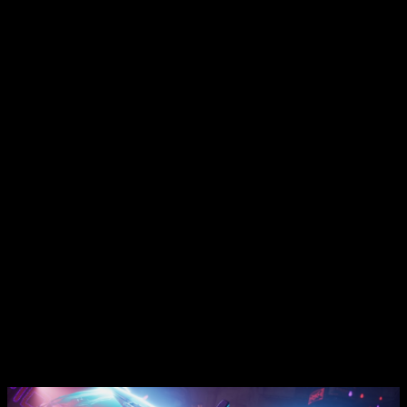
Borderlands 4
en Switch 2 no es menor. Hablamos de una
franquicia con millones de copias vendidas y reconocimiento
global. El movimiento podría marcar precedentes para otros
editores que esperan señales claras antes de comprometer
recursos.
“La pausa de
Borderlands 4
en Nintendo Switch 2 deja más
preguntas que respuestas dentro de la estrategia de Take-
Two.”
Borderlands 4
Nintendo Switch 2 en
pausa y el futuro de la saga
Queda claro que hablamos de
una de las IP más sólidas de
Gearbox
y de las más conocida del mundo de los
videojuegos. Sin embargo, adaptar
Borderlands 4
a un
hardware aún indefinido supone riesgos. Por otro lado,
Take-
Two
prioriza estabilidad técnica y retorno económico. La
verdad es que una pausa ahora evita problemas mayores
después.