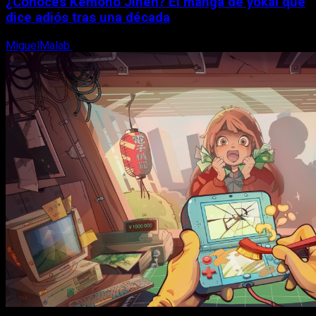
¿Conoces Kemono Jihen? El manga de yokai que
dice adiós tras una década
MiguelMalab
8 de agosto, 2026