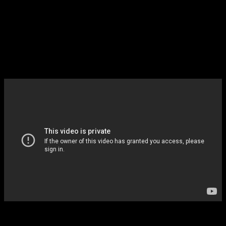
Así mismo, la franquicia
Borderlands
llevaba tiempo sonando
como uno de los títulos destinados a acompañar el salto
generacional de Nintendo.
El interés tenía sentido por el
peso comercial de la saga y su historial multiplataforma
.
Sin embargo, las informaciones actuales señalan problemas
técnicos y estratégicos ligados al hardware, todavía no
presentado oficialmente.
Esta situación reabre el debate sobre el apoyo third
party en el próximo ecosistema de Nintendo
. Un freno a