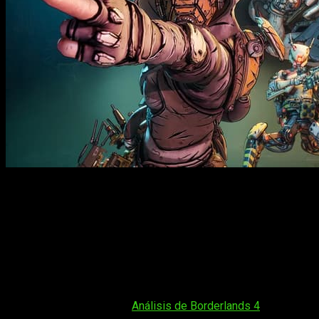
Los rumores no son nada alentadores
Borderlands 4
queda pausado en Nintendo Switch 2 según
los últimos rumores
. Take-Two habría detenido su
desarrollo para la supuesta nueva consola de Nintendo, con
una posible cancelación sobre la mesa. La decisión afecta
directamente a
Gearbox
, estudio responsable de la saga, la
cuál llega en un momento clave para la franquicia.
Tal vez te interese:
Análisis de Borderlands 4