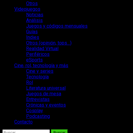
Otros
Videojuegos
Noticias
Análisis
Juegos y códigos mensuales
Guías
Indies
Otros (opinión, tops…)
Realidad Virtual
Periféricos
eSports
Cine, rol, tecnología y más
Cine y series
Tecnología
Rol
Literatura universal
Juegos de mesa
Entrevistas
Crónicas y eventos
Cosplay
Podcasting
Contacto
Buscar: