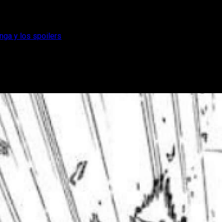
nga y los spoilers
 episodio del manga y los spoilers
ítulo 349 del manga Blue Lock, como su fecha de estreno.