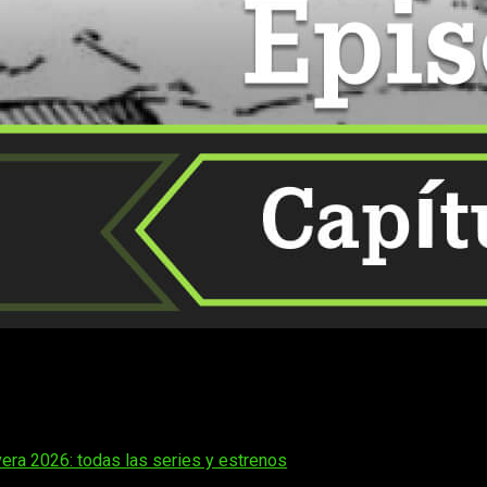
s lectores tras unos capítulos cargados de tensión, rivalidad 
 uno de los grandes referentes actuales del manga deportivo,
ra que no te pierdas nada, te contamos cuándo, dónde y có
era 2026: todas las series y estrenos