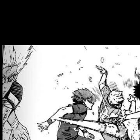
La expectación alrededor del próximo episodio es especialmen
siguiente jugada clave. Como suele pasar con
Blue Lock
, la
nuevos spoilers. Si quieres estar al día con todo lo relacio
primeras filtraciones del capítulo.
Blue Lock
episodio 349 del manga, fecha