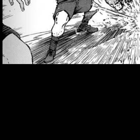
En España y otros países de habla hispana ya se puede leer a 
2026
. Puedes leerlo gratis a través de su sistema de puntos,
España (Península y Baleares)
: a las
17:00
horas
España (Islas Canarias)
: a las
16:00
horas
Argentina
: a las
13:00
horas
Uruguay
: a las
13:00
horas
Brasil
(hora de Brasília): a las
13:00
horas
Chile
: a las
13:00
horas
Paraguay
: a las
13:00
horas
República Dominicana
: a las
12:00
horas
Puerto Rico
: a las
12:00
horas