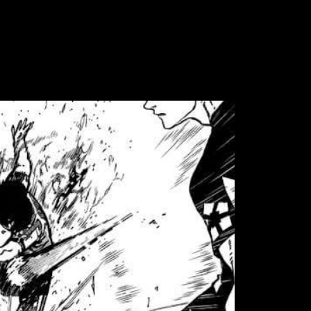
te alta después de los últimos acontecimientos del manga, que
s teorías y debates en redes sociales no dejan de multiplicar
nado con el episodio 349, aquí podrás encontrar la información
 y hora de estreno, y
spoilers