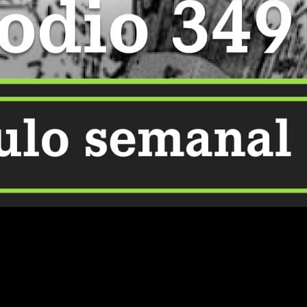
y momentos decisivos para varios de sus protagonistas. La obra
 especialmente por la intensidad con la que desarrolla cada
mo leer el manga online y de manera legal el episodio 349