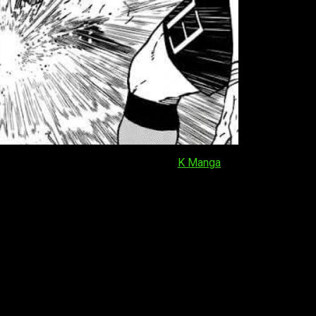
través de la web o la app oficial de
K Manga
, pero solo en ingl
 aunque también incluye opciones de pago. El horario que espera