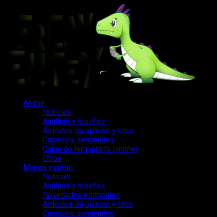
Saltar
al
contenido
Menú
Anime
principal
Noticias
Análisis y reseñas
Artículos de opinión y tops
Capítulos semanales
Guías de temporada (anime)
Otros
Manga y cómic
Noticias
Análisis y reseñas
Novedades editoriales
Artículos de opinión y tops
Capítulos semanales