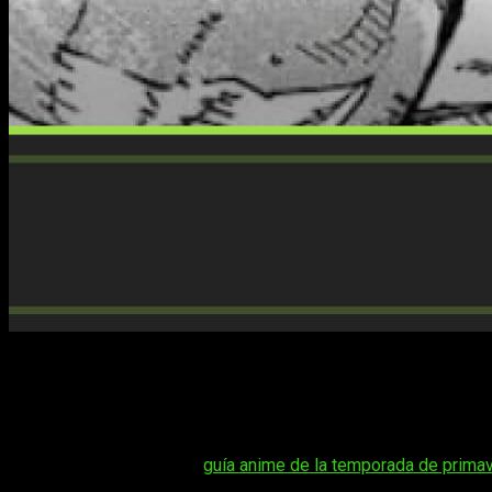
El manga de
Blue Lock
vuelve a captar toda la atención de lo
creada por Muneyuki Kaneshiro y Yusuke Nomura sigue siendo
partido y la evolución constante de sus jugadores. Por eso,
pa
de
Blue Lock
y la fecha de los spoilers
.
Tal vez te interese:
guía anime de la temporada de primav