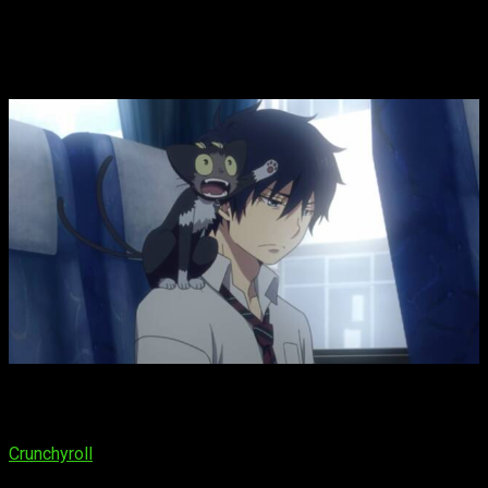
Blue Exorcist
temporada 3 episodio 4,
fecha y hora de estreno del anime
Ao
no Exorcist Shimane Illuminati-hen
El muy esperado cuarto episodio de la temporada 3 está
programado para estrenarse el
sábado 27 de enero de
2024
. En lo que respecta a la plataforma de emisión, será
Crunchyroll
, quien nos ofrece la oportunidad de seguir las
peripecias de Rin y sus compañeros de manera legal y con