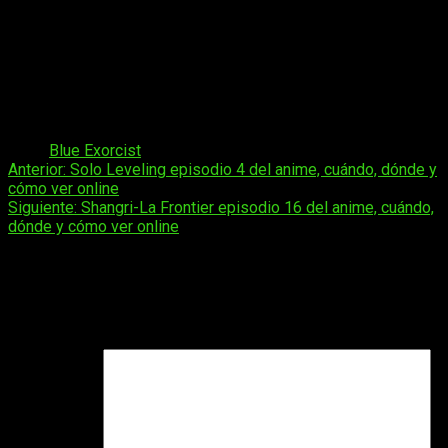
Perú:
a las
12:00
horas
El Salvador:
a las
11:00
horas
Guatemala:
a las
11:00
horas
Costa Rica:
a las
11:00
horas
Nicaragua:
a las
11:00
horas
Honduras:
a las
11:00
horas
México:
a las
11:00
horas
Tags:
Blue Exorcist
Navegación
Anterior:
Solo Leveling episodio 4 del anime, cuándo, dónde y
cómo ver online
de
Siguiente:
Shangri-La Frontier episodio 16 del anime, cuándo,
entradas
dónde y cómo ver online
Deja una respuesta
Tu dirección de correo electrónico no será publicada.
Los
campos obligatorios están marcados con
*