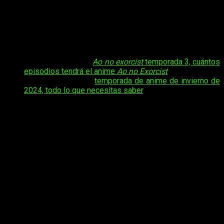
demonios, no querrás perderte el cuarto episodio de
Ao no
Exorcist: Shimane Illuminati-hen
. A continuación, te
proporcionamos todos los detalles para que no te pierdas
esta emocionante entrega. Antes de adentrarnos en ello,
hablemos un poco más sobre la franquicia.
Tal vez te interese:
Ao no exorcist
temporada 3, cuántos
episodios tendrá el anime
Ao no Exorcist
Tal vez te interese:
temporada de anime de invierno de
2024, todo lo que necesitas saber
.
Blue Exorcist
, también reconocida como
Ao no Exorcist
, ha
dejado una impresión duradera en el mundo del anime
shonen
desde su debut en 2011. Concebida por Kazue Katō, la serie
sigue la vida de Rin Okumura, un joven con el inusual poder de
exorcizar demonios. Con dos temporadas anteriores que
cautivaron a la audiencia global, Blue Exorcist regresa con su
tercera entrega, prometiendo más acción, revelaciones y
desarrollo de personajes. La narrativa se desenvuelve en un
universo donde los exorcistas combaten entidades
demoníacas, explorando temas de dualidad y poderes
oscuros.