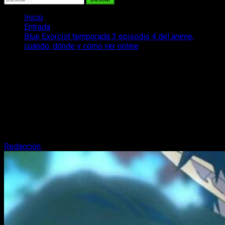
Inicio
Entrada
Blue Exorcist temporada 3 episodio 4 del anime,
cuándo, dónde y cómo ver online
Blue Exorcist temporada 3 episodio 4
del anime, cuándo, dónde y cómo ver
online
¿Cuándo, dónde y cómo podremos ver el anime de Blue no
Exorcist temporada 3 episodio 4? Os contamos todo lo que
sabemos sobre el tema.
Redacción
20 de enero, 2024
3 minutos de lectura