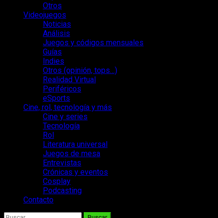
Otros
Videojuegos
Noticias
Análisis
Juegos y códigos mensuales
Guías
Indies
Otros (opinión, tops…)
Realidad Virtual
Periféricos
eSports
Cine, rol, tecnología y más
Cine y series
Tecnología
Rol
Literatura universal
Juegos de mesa
Entrevistas
Crónicas y eventos
Cosplay
Podcasting
Contacto
Buscar: