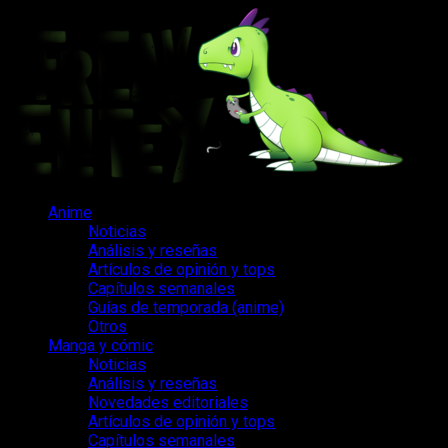
Saltar
al
contenido
Menú
Anime
principal
Noticias
Análisis y reseñas
Artículos de opinión y tops
Capítulos semanales
Guías de temporada (anime)
Otros
Manga y cómic
Noticias
Análisis y reseñas
Novedades editoriales
Artículos de opinión y tops
Capítulos semanales