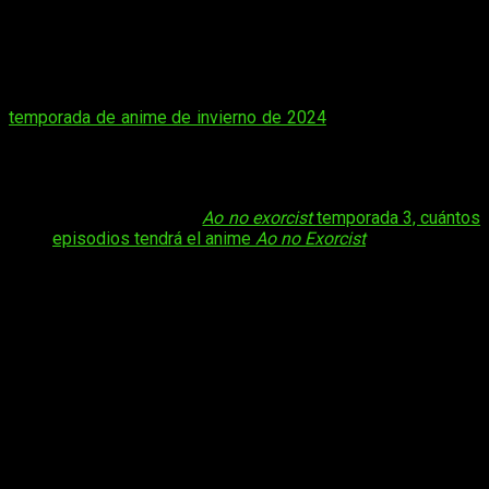
más de 10 años. En efecto, la obra de Kazue Kato llegó a
nosotros como serie de animación en 2011, continuó con
algunas OVA y filmes y, posteriormente, desapareció… Hasta
ahora. Hoy, tras esperar por 6 años tras el estreno de su
segunda temporada, podemos hablar —en el marco de la
temporada de anime de invierno de 2024
— sobre la fecha de
estreno del
anime de
Blue Exorcist
y el episodio 1 de su
temporada 3
. Es decir, cuándo, dónde y cómo podremos ver
el anime.
Tal vez te interese:
Ao no exorcist
temporada 3, cuántos
episodios tendrá el anime
Ao no Exorcist
Por desgracia, esta serie sigue reservándose no pocos
misterios en lo que respecta a su emisión. Aunque sabemos
perfectamente cuándo llegará, y que el estudio responsable
de su serialización será
Studio VOLN
, hay otros muchos
detalles que siguen pendientes. De esto hablaremos a
continuación, ya que antes me gustaría repasar un poco lo que
sabemos sobre la franquicia.
Desde 2009, y hasta ahora, el manga ha sido recopilado en 29
volúmenes
tankobon
, ha sido adaptado en varias ocasiones
al anime y tiene diversos
spin-offs
en distintos formatos. O lo