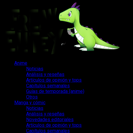
Saltar
al
contenido
Menú
Anime
principal
Noticias
Análisis y reseñas
Artículos de opinión y tops
Capítulos semanales
Guías de temporada (anime)
Otros
Manga y cómic
Noticias
Análisis y reseñas
Novedades editoriales
Artículos de opinión y tops
Capítulos semanales