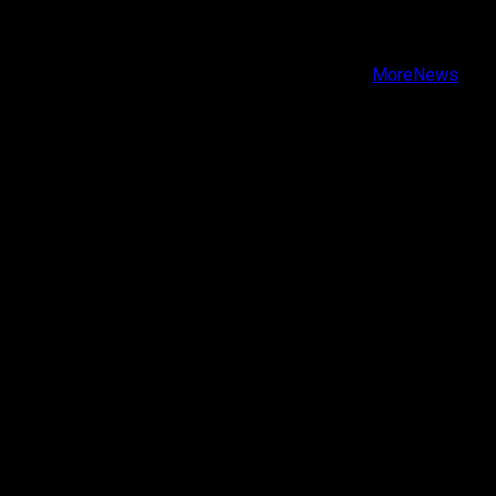
Instagram
Youtube
Copyright © Todos los derechos reservados.
|
MoreNews
por AF themes.