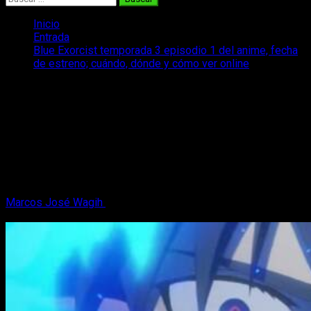
Inicio
Entrada
Blue Exorcist temporada 3 episodio 1 del anime, fecha
de estreno; cuándo, dónde y cómo ver online
Blue Exorcist temporada 3 episodio 1
del anime, fecha de estreno; cuándo,
dónde y cómo ver online
¿Cuándo, dónde y cómo podremos ver el anime de Blue no
Exorcist episodio 1 temporada 3? Os contamos todo lo que
sabemos sobre el tema.
Marcos José Wagih
31 de diciembre, 2023
3 minutos de
lectura