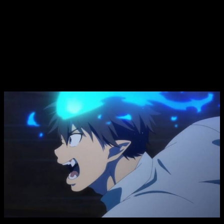
que es lo mismo, tenemos material más que suficiente para
una temporada larga dividida en partes o varias
seasons
. Eso
no debería ser un problema, pero…
Blue Exorcist
temporada 3 episodio 1,
fecha y hora de estreno del anime
Ao
no Exorcist: Shimane Illuminati-hen