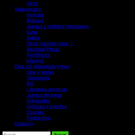
Otros
Videojuegos
Noticias
Análisis
Juegos y códigos mensuales
Guías
Indies
Otros (opinión, tops…)
Realidad Virtual
Periféricos
eSports
Cine, rol, tecnología y más
Cine y series
Tecnología
Rol
Literatura universal
Juegos de mesa
Entrevistas
Crónicas y eventos
Cosplay
Podcasting
Contacto
Buscar: