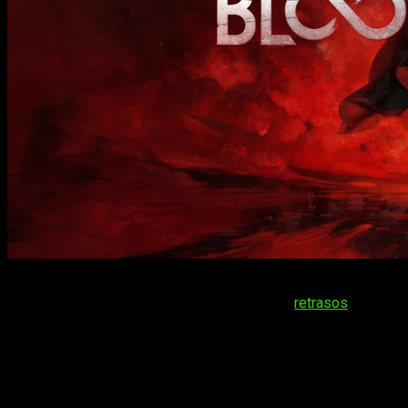
En ocasiones, hay desarrollos de videojuegos que acaban sie
un videojuego. Por suerte, y a pesar de los
retrasos
, estamos
prepara su salida el próximo
21 de octubre
y hoy os hablamo