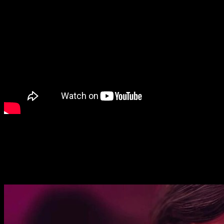
Como veis en el video, Los clanes
Lasombra
y
Toreador
se 
historia,
Vampire: The Masquerade – Bloodlines 2 – Loose 
través de las perspectivas del sheriff de la Camarilla Benny 
Bloodlines 2 recula y recibirá más clane