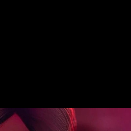
han añadido al juego base de
Vampire: The Masquerade – Bloo
Cannon
y
Vampire: The Masquerade – Bloodlines 2 – The Flower
Muldoon y la Primogénita Ysabella Moore, respectivamente.
s de lanzamiento