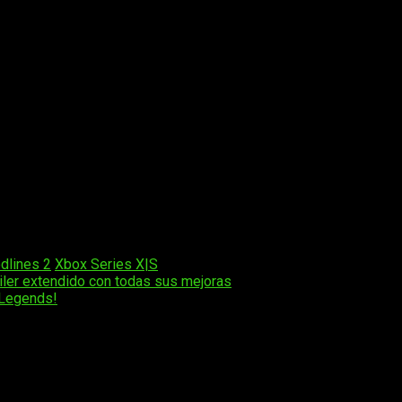
 de White Wolf y productor ejecutivo de Bloodlines 2, el que ha
íticas nos dejaron claro: Lasombra y Toreador pertenecen al ju
s paquetes de historias posteriores al lanzamiento. Siempre n
ciones físicas
de Vampire: The Masquerade – Bloodlines 2
 seleccionadas.
ition
(PVPr 59,99€) incluye el juego base y el
bono de reserva
e St. James.
ition
(PVPr 89,99€) incluye el juego base, el bono de reserva
do incluido en una caja premium.
mes estaremos jugando a un lanzamiento muy ansiado por muchos.
dlines 2
Xbox Series X|S
áiler extendido con todas sus mejoras
x Legends!
os obligatorios están marcados con
*