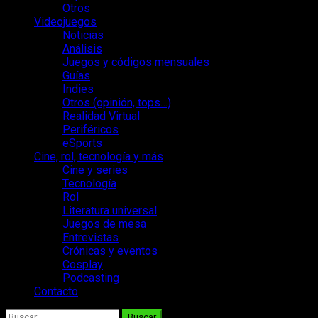
Otros
Videojuegos
Noticias
Análisis
Juegos y códigos mensuales
Guías
Indies
Otros (opinión, tops…)
Realidad Virtual
Periféricos
eSports
Cine, rol, tecnología y más
Cine y series
Tecnología
Rol
Literatura universal
Juegos de mesa
Entrevistas
Crónicas y eventos
Cosplay
Podcasting
Contacto
Buscar: