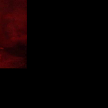
l equipo de desarrollo acaban muchas veces en cancelación de
arrollo de
Vampire: The Masquerade – Bloodlines 2
. El juego