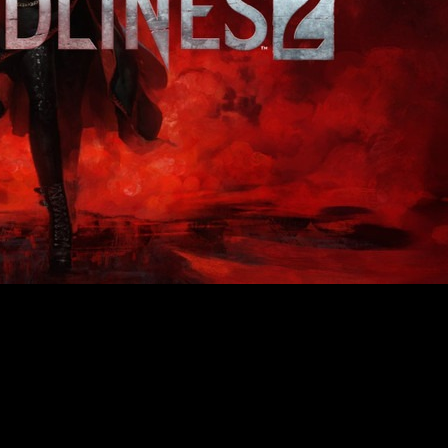
ndo muy tortuosos. Los constantes retrasos y los cambios en e
 cada vez más cerca de ver la luz al final del tunel en el des
s de dos
clanes
incluidos en
Bloodlines 2
.