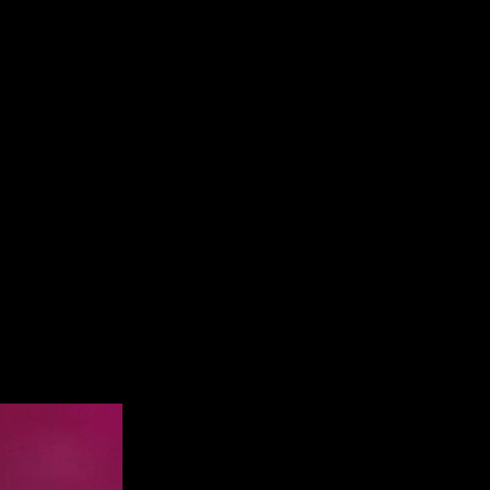
dlines 2
. También desvelaron dos contenidos adicionales de la
 & the Flame,
que permitirán a los jugadores explorar Seattle a