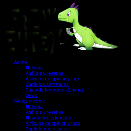
Saltar
al
contenido
Menú
Anime
principal
Noticias
Análisis y reseñas
Artículos de opinión y tops
Capítulos semanales
Guías de temporada (anime)
Otros
Manga y cómic
Noticias
Análisis y reseñas
Novedades editoriales
Artículos de opinión y tops
Capítulos semanales